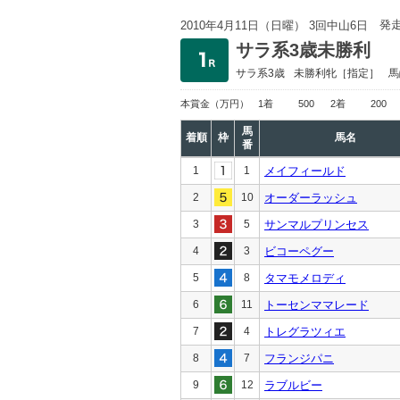
発
2010年4月11日（日曜） 3回中山6日
サラ系3歳未勝利
サラ系3歳
未勝利
牝［指定］
馬
本賞金
（万円）
1着
500
2着
200
馬
着順
枠
馬名
番
1
1
メイフィールド
2
10
オーダーラッシュ
3
5
サンマルプリンセス
4
3
ビコーペグー
5
8
タマモメロディ
6
11
トーセンママレード
7
4
トレグラツィエ
8
7
フランジパニ
9
12
ラブルビー