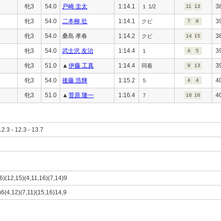
牝3
54.0
戸崎 圭太
1:14.1
3
１ 1/2
11
13
牝3
54.0
二本柳 壮
1:14.1
3
クビ
7
8
牝3
54.0
桑島 孝春
1:14.2
3
クビ
14
15
牝3
54.0
武士沢 友治
1:14.4
3
１
4
5
牝3
51.0
▲
伊藤 工真
1:14.4
3
同着
9
13
牝3
54.0
後藤 浩輝
1:15.2
4
５
4
4
牝3
51.0
▲
菅原 隆一
1:16.4
4
７
16
16
12.3 - 12.3 - 13.7
,6)(12,15)(4,11,16)(7,14)9
)6(4,12)(7,11)(15,16)14,9