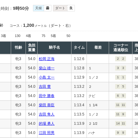
9時50分
走時刻：
天候
曇
ダート
良
1,200
齢
（ダート・右）
コース：
メートル
3着
130
4着
75
5着
50
負担
コーナー
性齢
騎手名
タイム
着差
重量
通過順位
牝3
54.0
松岡 正海
1:12.6
3
2
2
牝3
54.0
柴山 雄一
1:12.8
3
１
3
3
牝3
54.0
小島 太一
1:12.9
3
１／２
1
1
牝3
54.0
吉田 豊
1:13.2
3
２
7
5
牝3
54.0
田中 勝春
1:13.2
3
クビ
6
5
牝3
54.0
柴田 善臣
1:13.4
3
１ 1/4
11
11
牝3
54.0
吉田 隼人
1:13.5
3
１／２
11
9
牝3
54.0
的場 勇人
1:13.9
3
２ 1/2
14
11
牝3
54.0
江田 照男
1:13.9
3
ハナ
9
9