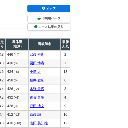
オッズ
印刷用ページ
レース結果の見方
推定
馬体重
単勝
調教師名
上り
人気
（増減）
8.3
446
武藤 善則
2
(+4)
8.3
430
栗田 博憲
1
(0)
8.6
434
小島 太
13
(-8)
8.2
458
堀井 雅広
6
(0)
8.4
426
水野 貴広
3
(-2)
8.2
432
古賀 史生
4
(+2)
8.2
426
戸田 博文
9
(0)
8.4
412
斎藤 誠
10
(-16)
8.8
430
南田 美知雄
12
(+10)