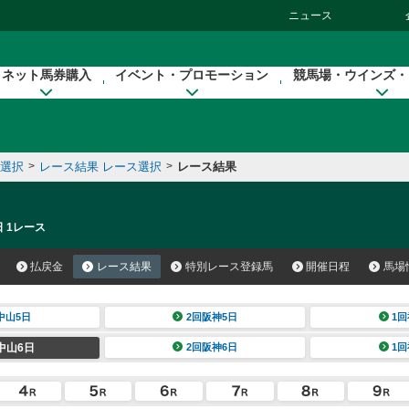
ニュース
ネット馬券購入
イベント・プロモーション
競馬場・ウインズ・
催選択
>
レース結果 レース選択
>
レース結果
日 1レース
払戻金
レース結果
特別レース登録馬
開催日程
馬場
中山5日
2回阪神5日
1回
中山6日
2回阪神6日
1回