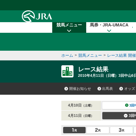
本文へ移動する
競馬メニュー
馬券・JRA-UMACA
ホーム
>
競馬メニュー
>
レース結果 開
レース結果
2010年4月11日（日曜）3回中山6
開催お知らせ
出馬表
オッズ
4月10日
3回
（土曜）
4月11日
3回
（日曜）