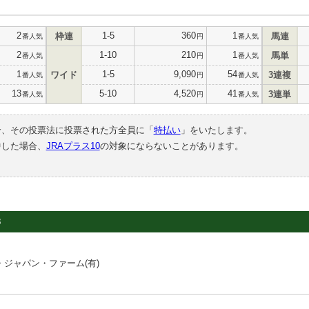
2
1-5
360
1
枠連
馬連
番人気
円
番人気
2
1-10
210
1
馬単
番人気
円
番人気
1
1-5
9,090
54
ワイド
3連複
番人気
円
番人気
13
5-10
4,520
41
3連単
番人気
円
番人気
合、その投票法に投票された方全員に「
特払い
」をいたします。
中した場合、
JRAプラス10
の対象にならないことがあります。
3
ジャパン・ファーム(有)