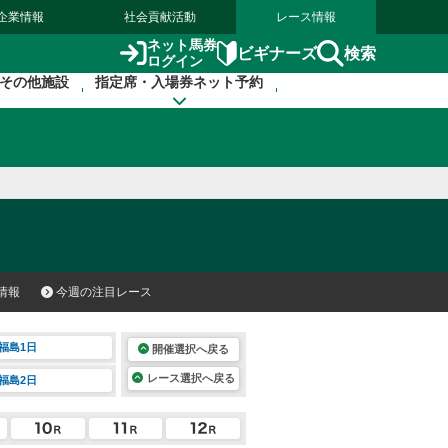
企業情報
社会貢献活動
レース情報
ネット馬券
検索
ビギナーズ
ログイン
その他施設
指定席・入場券ネット予約
情報
今週の注目レース
福島1日
開催選択へ戻る
レース選択へ戻る
福島2日