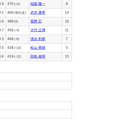
8.9
470
稲葉 隆一
8
(+2)
9.1
460
武市 康男
14
(初出走)
8.6
388
星野 忍
16
(0)
9.7
456
大竹 正博
11
(-4)
9.3
468
清水 利章
7
(-8)
0.5
438
松山 将樹
5
(-12)
0.6
418
田島 俊明
15
(-12)