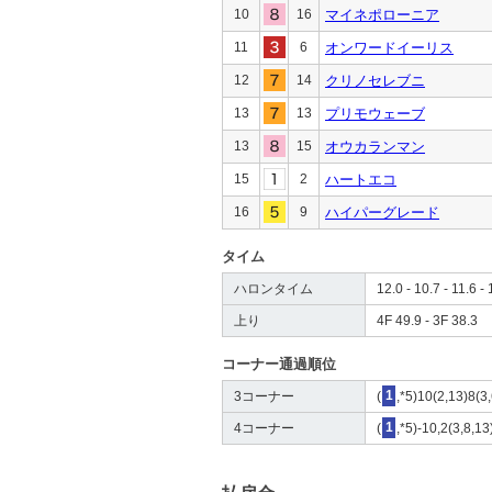
10
16
マイネポローニア
11
6
オンワードイーリス
12
14
クリノセレブニ
13
13
プリモウェーブ
13
15
オウカランマン
15
2
ハートエコ
16
9
ハイパーグレード
タイム
ハロンタイム
12.0 - 10.7 - 11.6 - 
上り
4F 49.9 - 3F 38.3
コーナー通過順位
3コーナー
(
1
,*5)10(2,13)8(3
4コーナー
(
1
,*5)-10,2(3,8,13