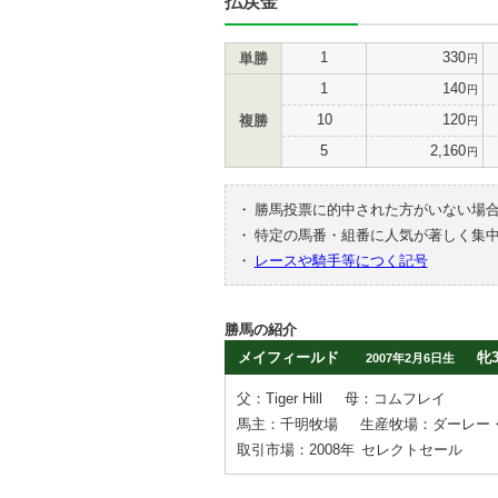
払戻金
1
330
単勝
円
1
140
円
10
120
複勝
円
5
2,160
円
・
勝馬投票に的中された方がいない場
・
特定の馬番・組番に人気が著しく集
・
レースや騎手等につく記号
勝馬の紹介
メイフィールド
牝
2007年2月6日生
父：Tiger Hill
母：コムフレイ
馬主：千明牧場
生産牧場：ダーレー・
取引市場：2008年
セレクトセール