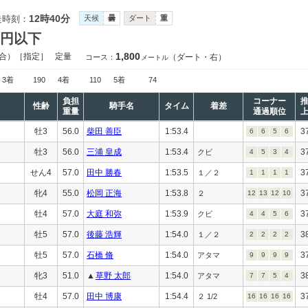
12時40分
走時刻：
天候
曇
ダート
重
万円以下
1,800
合）［指定］
定量
（ダート・右）
コース：
メートル
3着
190
4着
110
5着
74
負担
コーナー
性齢
騎手名
タイム
着差
重量
通過順位
牡3
56.0
柴田 善臣
1:53.4
3
6
6
5
6
牡3
56.0
三浦 皇成
1:53.4
3
クビ
4
5
3
4
せん4
57.0
田中 勝春
1:53.5
3
１／２
1
1
1
1
牝4
55.0
松岡 正海
1:53.8
3
２
12
13
12
10
牡4
57.0
大庭 和弥
1:53.9
3
クビ
4
4
5
6
牡5
57.0
後藤 浩輝
1:54.0
3
１／２
2
2
2
2
牡5
57.0
石橋 脩
1:54.0
3
アタマ
9
9
9
9
牝3
51.0
▲
草野 太郎
1:54.0
3
アタマ
7
7
5
4
牡4
57.0
田中 博康
1:54.4
3
２ 1/2
16
16
16
16