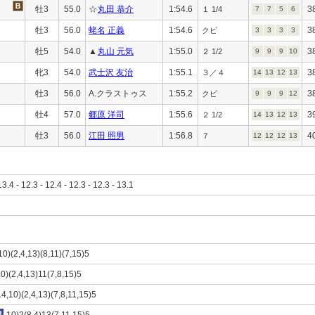
牡3
55.0
☆
丸田 恭介
1:54.6
3
１ 1/4
7
7
5
6
牡3
56.0
蛯名 正義
1:54.6
3
クビ
3
3
3
3
牡5
54.0
▲
丸山 元気
1:55.0
3
２ 1/2
9
9
9
10
牝3
54.0
武士沢 友治
1:55.1
3
３／４
14
13
12
13
牡3
56.0
A.クラストゥス
1:55.2
3
クビ
9
9
9
12
牡4
57.0
郷原 洋司
1:55.6
3
２ 1/2
14
13
12
13
牡3
56.0
江田 照男
1:56.8
4
７
12
12
12
13
13.4 - 12.3 - 12.4 - 12.3 - 12.3 - 13.1
10)(2,4,13)(8,11)(7,15)5
10)(2,4,13)11(7,8,15)5
14,10)(2,4,13)(7,8,11,15)5
3
,10)2(8,4)13(7,11,15)5