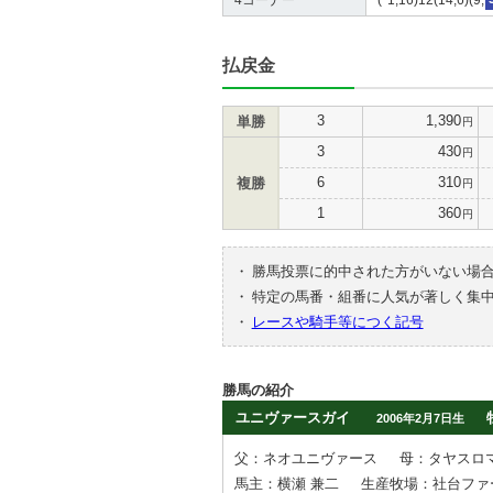
払戻金
3
1,390
単勝
円
3
430
円
6
310
複勝
円
1
360
円
・
勝馬投票に的中された方がいない場
・
特定の馬番・組番に人気が著しく集
・
レースや騎手等につく記号
勝馬の紹介
ユニヴァースガイ
2006年2月7日生
父：ネオユニヴァース
母：タヤスロ
馬主：横瀬 兼二
生産牧場：社台ファ