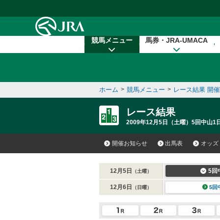
本文へ移動する
競馬メニュー
馬券・JRA-UMACA
ホーム
>
競馬メニュー
>
レース結果 開
レース結果
2009年12月5日（土曜）5回中山1
開催お知らせ
出馬表
オッズ
12月5日
5回
（土曜）
12月6日
5回
（日曜）