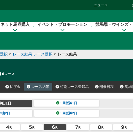
ニュース
ネット馬券購入
イベント・プロモーション
競馬場・ウインズ・
催選択
>
レース結果 レース選択
>
レース結果
日 6レース
払戻金
レース結果
特別レース登録馬
開催日程
馬場
中山1日
5回阪神1日
中山2日
5回阪神2日