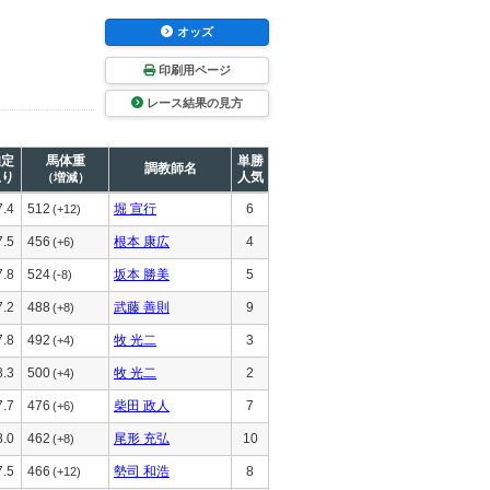
オッズ
印刷用ページ
レース結果の見方
推定
馬体重
単勝
調教師名
上り
人気
（増減）
7.4
512
堀 宣行
6
(+12)
7.5
456
根本 康広
4
(+6)
7.8
524
坂本 勝美
5
(-8)
7.2
488
武藤 善則
9
(+8)
7.8
492
牧 光二
3
(+4)
8.3
500
牧 光二
2
(+4)
7.7
476
柴田 政人
7
(+6)
8.0
462
尾形 充弘
10
(+8)
7.5
466
勢司 和浩
8
(+12)