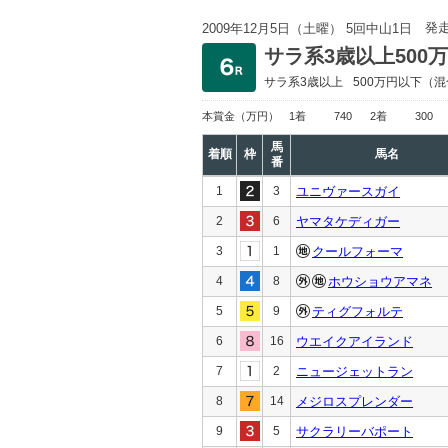
発
2009年12月5日（土曜） 5回中山1日
サラ系3歳以上500
サラ系3歳以上
500万円以下
（混
本賞金
（万円）
1着
740
2着
300
馬
着順
枠
馬名
番
1
3
ユニヴァースガイ
2
6
ヤマタケディガー
3
1
クールフォーマ
4
8
ホウショウアマネ
5
9
ティグフォルテ
6
16
ウエイクアイランド
7
2
ニュージェットラン
8
14
メジロスプレンダー
9
5
サクラリーバポート