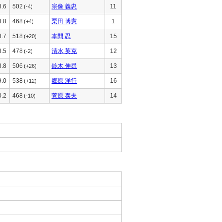
8.6
502
宗像 義忠
11
(-4)
8.8
468
栗田 博憲
1
(+4)
8.7
518
本間 忍
15
(+20)
8.5
478
清水 英克
12
(-2)
8.8
506
鈴木 伸尋
13
(+26)
9.0
538
郷原 洋行
16
(+12)
0.2
468
菅原 泰夫
14
(-10)