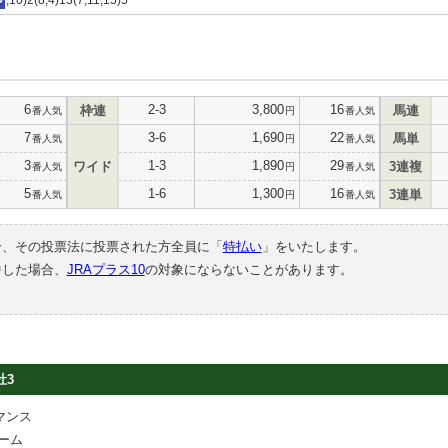
6
2-3
3,800
16
枠連
馬連
番人気
円
番人気
7
3-6
1,690
22
馬単
番人気
円
番人気
3
1-3
1,890
29
ワイド
3連複
番人気
円
番人気
5
1-6
1,300
16
3連単
番人気
円
番人気
合、その投票法に投票された方全員に「
特払い
」をいたします。
中した場合、
JRAプラス10
の対象にならないことがあります。
牡3
マンス
ーム