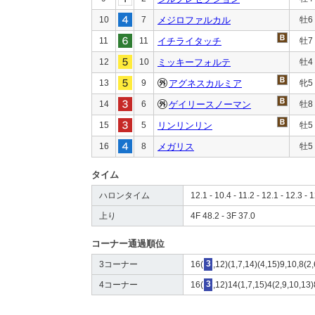
10
7
メジロファルカル
牡6
11
11
イチライタッチ
牡7
12
10
ミッキーフォルテ
牡4
13
9
アグネスカルミア
牝5
14
6
ゲイリースノーマン
牡8
15
5
リンリンリン
牡5
16
8
メガリス
牡5
タイム
ハロンタイム
12.1 - 10.4 - 11.2 - 12.1 - 12.3 - 
上り
4F 48.2 - 3F 37.0
コーナー通過順位
3コーナー
16(
3
,12)(1,7,14)(4,15)9,10,8(2,
4コーナー
16(
3
,12)14(1,7,15)4(2,9,10,13)