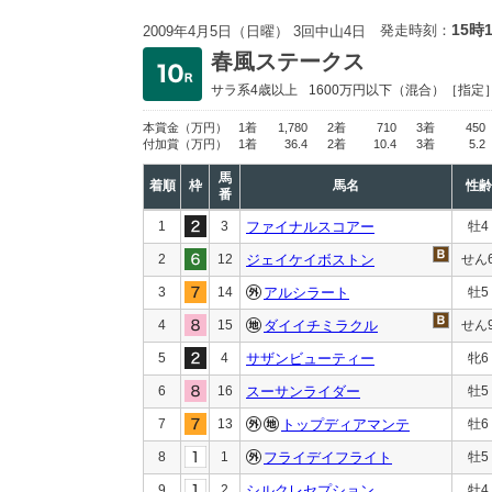
15時
発走時刻：
2009年4月5日（日曜） 3回中山4日
春風ステークス
サラ系4歳以上
1600万円以下
（混合）［指定
本賞金
（万円）
1着
1,780
2着
710
3着
450
付加賞
（万円）
1着
36.4
2着
10.4
3着
5.2
馬
着順
枠
馬名
性齢
番
1
3
ファイナルスコアー
牡4
2
12
ジェイケイボストン
せん
3
14
アルシラート
牡5
4
15
ダイイチミラクル
せん
5
4
サザンビューティー
牝6
6
16
スーサンライダー
牡5
7
13
トップディアマンテ
牡6
8
1
フライデイフライト
牡5
9
2
シルクレセプション
牡4