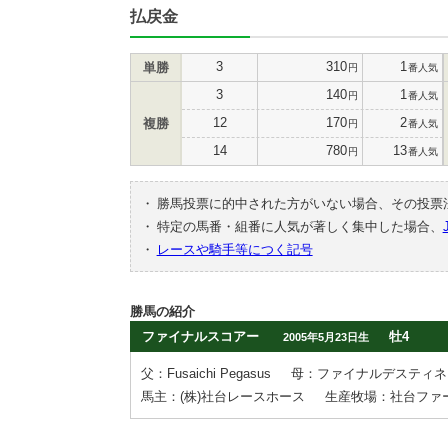
払戻金
3
310
1
単勝
円
番人気
3
140
1
円
番人気
12
170
2
複勝
円
番人気
14
780
13
円
番人気
・
勝馬投票に的中された方がいない場合、その投票
・
特定の馬番・組番に人気が著しく集中した場合、
・
レースや騎手等につく記号
勝馬の紹介
ファイナルスコアー
牡4
2005年5月23日生
父：Fusaichi Pegasus
母：ファイナルデスティネ
馬主：(株)社台レースホース
生産牧場：社台ファ