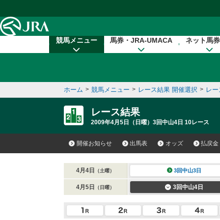
本文へ移動する
競馬メニュー
馬券・JRA-UMACA
ネット馬券
ホーム
>
競馬メニュー
>
レース結果 開催選択
>
レー
レース結果
2009年4月5日（日曜）3回中山4日 10レース
開催お知らせ
出馬表
オッズ
払戻金
4月4日
3回中山3日
（土曜）
4月5日
3回中山4日
（日曜）