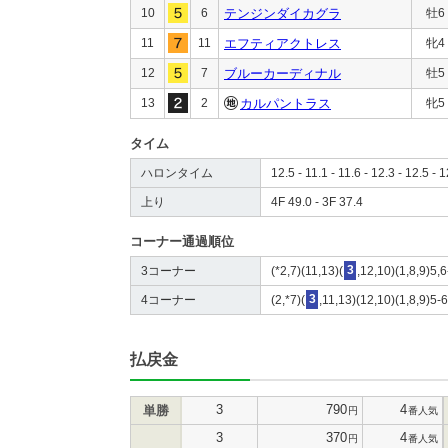
10
6
テンジンダイカグラ
牡6
11
11
エフティアクトレス
牝4
12
7
ブルーカーディナル
牡5
13
2
カルパントラス
牝5
タイム
ハロンタイム
12.5 - 11.1 - 11.6 - 12.3 - 12.5 - 
上り
4F 49.0 - 3F 37.4
コーナー通過順位
3コーナー
(*2,7)(11,13)(
3
,12,10)(1,8,9)5,6
4コーナー
(2,*7)(
3
,11,13)(12,10)(1,8,9)5-6
払戻金
3
790
4
単勝
円
番人気
3
370
4
円
番人気