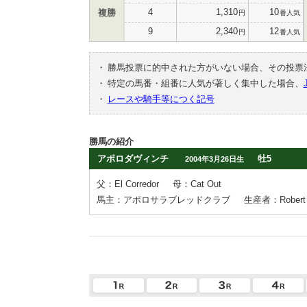
4
1,310
10
複勝
円
番人気
9
2,340
12
円
番人気
・
勝馬投票に的中された方がいない場合、その投票
・
特定の馬番・組番に人気が著しく集中した場合、
・
レースや騎手等につく記号
勝馬の紹介
アポロダヴィンチ
牡5
2004年3月26日生
父：El Corredor
母：Cat Out
馬主：アポロサラブレッドクラブ
生産者：Robert 