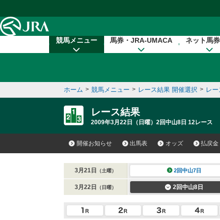
本文へ移動する
競馬メニュー
馬券・JRA-UMACA
ネット馬券
ホーム
>
競馬メニュー
>
レース結果 開催選択
>
レー
レース結果
2009年3月22日（日曜）2回中山8日 12レース
開催お知らせ
出馬表
オッズ
払戻金
3月21日
2回中山7日
（土曜）
3月22日
2回中山8日
（日曜）