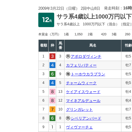
16時
発走時刻：
2009年3月22日（日曜） 2回中山8日
サラ系4歳以上1000万円以下
サラ系4歳以上
1000万円以下
（混合）［指定
本賞金
（万円）
1着
1,050
2着
420
3着
260
馬
着順
枠
馬名
性齢
番
1
3
アポロダヴィンチ
牡5
2
4
カフェリバティー
牡7
3
9
トーホウカラブラン
牡5
4
5
チャームウィーク
牝5
5
13
ケイアイスウォード
牡4
6
12
マイネアルデュール
牝4
7
10
グリンガレット
牡7
8
8
シベリアンバード
牡5
9
1
ヴィヴァーチェ
牝5