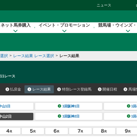
ニュース
ネット馬券購入
イベント・プロモーション
競馬場・ウインズ・
催選択
>
レース結果 レース選択
>
レース結果
 11レース
払戻金
レース結果
特別レース登録馬
開催日程
馬場
中山1日
1回阪神1日
1回
中山2日
1回阪神2日
1回