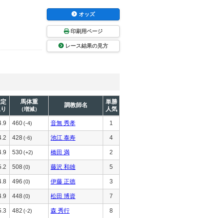
オッズ
印刷用ページ
レース結果の見方
推定
馬体重
単勝
調教師名
上り
人気
（増減）
4.9
460
音無 秀孝
1
(-4)
4.2
428
池江 泰寿
4
(-6)
4.9
530
橋田 満
2
(+2)
5.2
508
藤沢 和雄
5
(0)
4.8
496
伊藤 正徳
3
(0)
4.9
448
松田 博資
7
(0)
5.3
482
森 秀行
8
(-2)