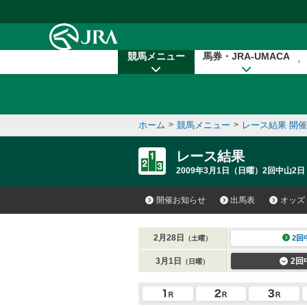
本文へ移動する
競馬メニュー
馬券・JRA-UMACA
ホーム
>
競馬メニュー
>
レース結果 開
レース結果
2009年3月1日（日曜）2回中山2日
開催お知らせ
出馬表
オッズ
2月28日
2回
（土曜）
3月1日
2回
（日曜）