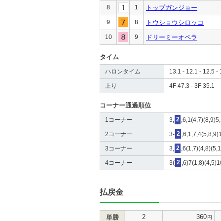
8
1
トップガンジョー
9
8
トウショウシロッコ
10
9
ドリーミーオペラ
タイム
ハロンタイム
13.1 - 12.1 - 12.5 - 
上り
4F 47.3 - 3F 35.1
コーナー通過順位
1コーナー
3,
2
,6,1(4,7)(8,9)5
2コーナー
3-
2
,6,1,7,4(5,8,9)
3コーナー
3,
2
,6(1,7)(4,8)(5,
4コーナー
3(
2
,6)7(1,8)(4,5)1
払戻金
2
360
単勝
円