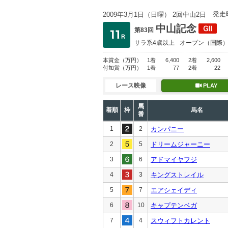
発走
2009年3月1日（日曜） 2回中山2日
中山記念
第83回
サラ系4歳以上
オープン
（国際
本賞金
（万円）
1着
6,400
2着
2,600
付加賞
（万円）
1着
77
2着
22
レース映像
PLAY
馬
着順
枠
馬名
番
1
2
カンパニー
2
5
ドリームジャーニー
3
6
アドマイヤフジ
4
3
キングストレイル
5
7
エアシェイディ
6
10
キャプテンベガ
7
4
スウィフトカレント