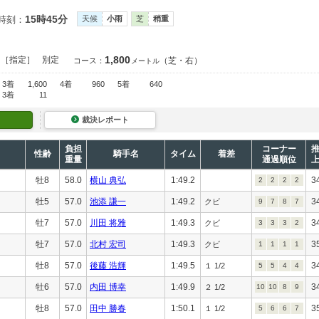
15時45分
時刻：
天候
小雨
芝
稍重
1,800
）［指定］
別定
（芝・右）
コース：
メートル
3着
1,600
4着
960
5着
640
3着
11
裁決レポート
負担
コーナー
性齢
騎手名
タイム
着差
重量
通過順位
牡8
58.0
横山 典弘
1:49.2
3
2
2
2
2
牡5
57.0
池添 謙一
1:49.2
3
クビ
9
7
8
7
牡7
57.0
川田 将雅
1:49.3
3
クビ
3
3
3
2
牡7
57.0
北村 宏司
1:49.3
3
クビ
1
1
1
1
牡8
57.0
後藤 浩輝
1:49.5
3
１ 1/2
5
5
4
4
牡6
57.0
内田 博幸
1:49.9
3
２ 1/2
10
10
8
9
牡8
57.0
田中 勝春
1:50.1
3
１ 1/2
5
6
6
7