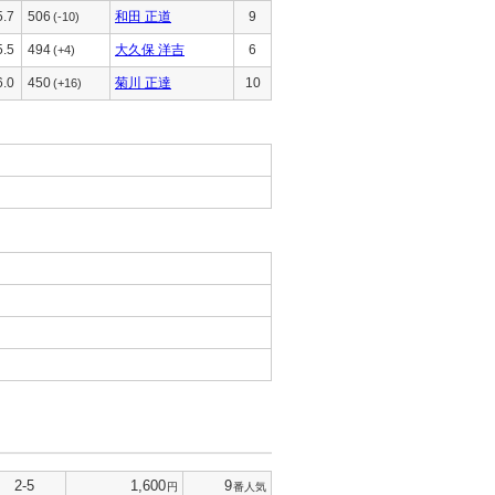
5.7
506
和田 正道
9
(-10)
5.5
494
大久保 洋吉
6
(+4)
6.0
450
菊川 正達
10
(+16)
2-5
1,600
9
円
番人気