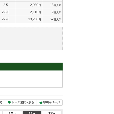
2-5
2,960
15
円
番人気
2-5-6
2,110
9
円
番人気
2-5-6
13,200
52
円
番人気
る
レース選択へ戻る
印刷用ページ