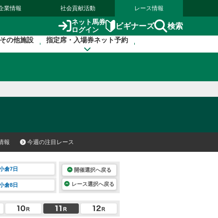
企業情報
社会貢献活動
レース情報
ネット馬券
検索
ビギナーズ
ログイン
その他施設
指定席・入場券ネット予約
情報
今週の注目レース
小倉7日
開催選択へ戻る
レース選択へ戻る
小倉8日