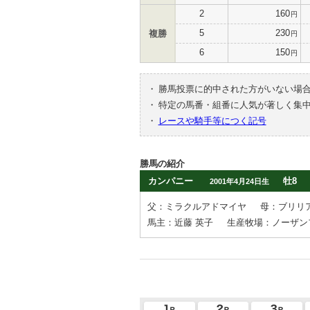
2
160
円
5
230
複勝
円
6
150
円
・
勝馬投票に的中された方がいない場
・
特定の馬番・組番に人気が著しく集
・
レースや騎手等につく記号
勝馬の紹介
カンパニー
牡8
2001年4月24日生
父：ミラクルアドマイヤ
母：ブリリ
馬主：近藤 英子
生産牧場：ノーザン