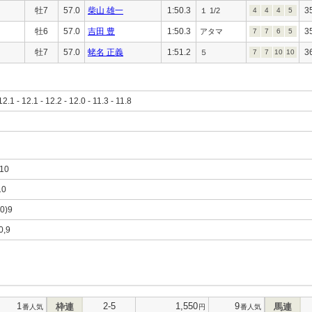
牡7
57.0
柴山 雄一
1:50.3
3
１ 1/2
4
4
4
5
牡6
57.0
吉田 豊
1:50.3
3
アタマ
7
7
6
5
牡7
57.0
蛯名 正義
1:51.2
3
５
7
7
10
10
12.1 - 12.1 - 12.2 - 12.0 - 11.3 - 11.8
,10
10
10)9
0,9
1
2-5
1,550
9
枠連
馬連
番人気
円
番人気