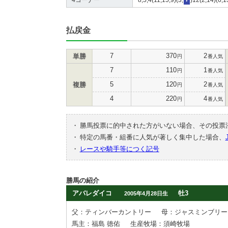
払戻金
7
370
2
単勝
円
番人気
7
110
1
円
番人気
5
120
2
複勝
円
番人気
4
220
4
円
番人気
・
勝馬投票に的中された方がいない場合、その投票
・
特定の馬番・組番に人気が著しく集中した場合、
・
レースや騎手等につく記号
勝馬の紹介
アバレダイコ
牡3
2005年4月28日生
父：ティンバーカントリー
母：ジャスミンブリー
馬主：福島 徳佑
生産牧場：須崎牧場