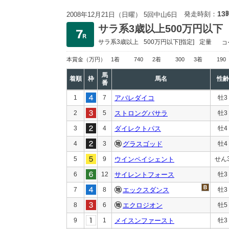
13
発走時刻：
2008年12月21日（日曜） 5回中山6日
サラ系3歳以上500万円以下
サラ系3歳以上
500万円以下
[指定]
定量
コ
本賞金
（万円）
1着
740
2着
300
3着
190
馬
着順
枠
馬名
性齢
番
1
7
アバレダイコ
牡3
2
5
ストロングバサラ
牡3
3
4
ダイレクトパス
牡4
4
3
グラスゴッド
牡4
5
9
ウインペイシェント
せん
6
12
サイレントフォース
牡3
7
8
エックスダンス
牡3
8
6
エクロジオン
牡5
9
1
メイスンファースト
牡3