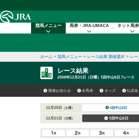
本文へ移動する
競馬メニュー
馬券・JRA-UMACA
ネット馬券
ホーム
>
競馬メニュー
>
レース結果 開催選択
>
レー
レース結果
2008年12月21日（日曜）5回中山6日 7レース
開催お知らせ
出馬表
オッズ
払戻金
12月20日
5回中山5日
（土曜）
12月21日
5回中山6日
（日曜）