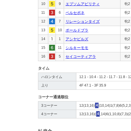
10
9
エプソムアビリティ
牝2
11
6
ペルセポネ
牝2
12
7
リレーションタイズ
牝2
13
10
ポールドブラ
牝2
14
1
アシヤビルズ
牝2
15
11
シルキーモモ
牝2
16
5
セイコーティアラ
牝2
タイム
ハロンタイム
12.1 - 10.4 - 11.2 - 11.7 - 11.8 - 1
上り
4F 47.1 - 3F 35.9
コーナー通過順位
3コーナー
12(13,16)
4
(10,14)1(7,8)6(5,2,
4コーナー
12(13,16)(
4
,14)6(1,10,8)(7,3)(