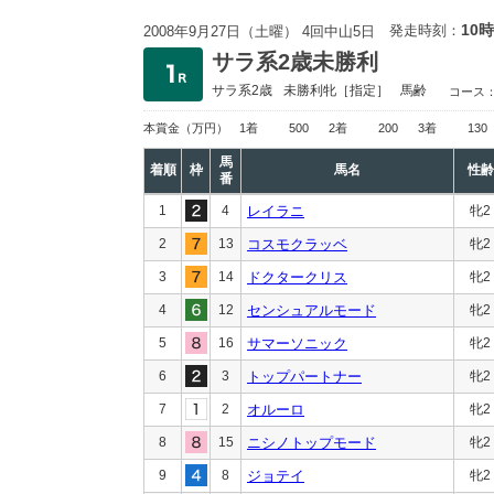
10時
発走時刻：
2008年9月27日（土曜） 4回中山5日
サラ系2歳未勝利
サラ系2歳
未勝利
牝［指定］
馬齢
コース
本賞金
（万円）
1着
500
2着
200
3着
130
馬
着順
枠
馬名
性齢
番
1
4
レイラニ
牝2
2
13
コスモクラッベ
牝2
3
14
ドクタークリス
牝2
4
12
センシュアルモード
牝2
5
16
サマーソニック
牝2
6
3
トップパートナー
牝2
7
2
オルーロ
牝2
8
15
ニシノトップモード
牝2
9
8
ジョテイ
牝2