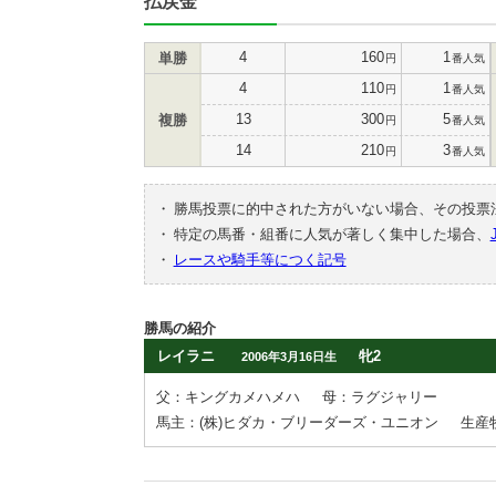
払戻金
4
160
1
単勝
円
番人気
4
110
1
円
番人気
13
300
5
複勝
円
番人気
14
210
3
円
番人気
・
勝馬投票に的中された方がいない場合、その投票
・
特定の馬番・組番に人気が著しく集中した場合、
・
レースや騎手等につく記号
勝馬の紹介
レイラニ
牝2
2006年3月16日生
父：キングカメハメハ
母：ラグジャリー
馬主：(株)ヒダカ・ブリーダーズ・ユニオン
生産