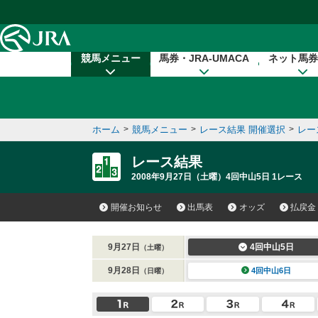
本文へ移動する
競馬メニュー
馬券・JRA-UMACA
ネット馬券
ホーム
>
競馬メニュー
>
レース結果 開催選択
>
レー
レース結果
2008年9月27日（土曜）4回中山5日 1レース
開催お知らせ
出馬表
オッズ
払戻金
9月27日
4回中山5日
（土曜）
9月28日
4回中山6日
（日曜）