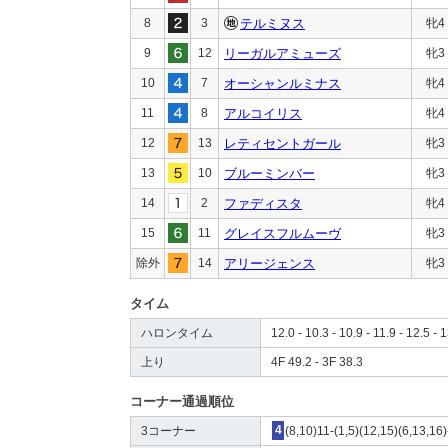
8
3
テルミヌス
牝4
9
12
リーガルアミューズ
牝3
10
7
オーシャンルミナス
牝4
11
8
アルコイリス
牝4
12
13
レティセントガール
牝3
13
10
ブルーミンバー
牝3
14
2
ファディスタ
牝4
15
11
グレイスフルムーヴ
牝3
除外
14
アリージェンス
牝3
タイム
ハロンタイム
12.0 - 10.3 - 10.9 - 11.9 - 12.5 - 
上り
4F 49.2 - 3F 38.3
コーナー通過順位
3コーナー
4
(8,10)11-(1,5)(12,15)(6,13,16)-