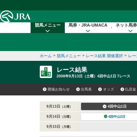
本文へ移動する
競馬メニュー
馬券・JRA-UMACA
ネット馬券
ホーム
>
競馬メニュー
>
レース結果 開催選択
>
レー
レース結果
2008年9月13日（土曜）4回中山1日 7レース
開催お知らせ
出馬表
オッズ
払戻金
9月13日
4回中山1日
（土曜）
9月14日
4回中山2日
（日曜）
9月15日
（月曜）