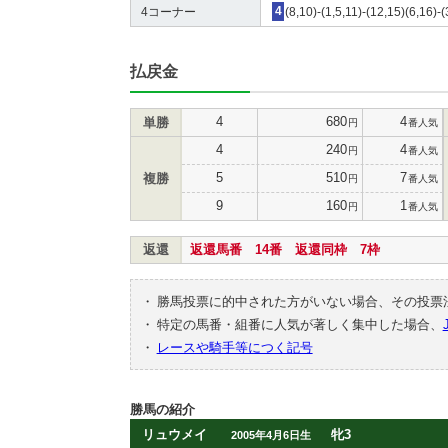
4コーナー
4
(8,10)-(1,5,11)-(12,15)(6,16)-(
払戻金
4
680
4
単勝
円
番人気
4
240
4
円
番人気
5
510
7
複勝
円
番人気
9
160
1
円
番人気
返還
返還馬番 14番 返還同枠 7枠
・
勝馬投票に的中された方がいない場合、その投票
・
特定の馬番・組番に人気が著しく集中した場合、
・
レースや騎手等につく記号
勝馬の紹介
リュウメイ
牝3
2005年4月6日生