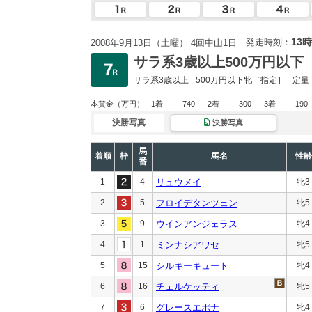
13時
発走時刻：
2008年9月13日（土曜） 4回中山1日
サラ系3歳以上500万円以下
サラ系3歳以上
500万円以下
牝［指定］
定量
本賞金
（万円）
1着
740
2着
300
3着
190
決勝写真
決勝写真
馬
着順
枠
馬名
性齢
番
1
4
リュウメイ
牝3
2
5
フロイデタンツェン
牝5
3
9
ウインアンジェラス
牝4
4
1
ミンナシアワセ
牝5
5
15
シルキーキュート
牝4
6
16
チェルケッティ
牝5
7
6
グレースエポナ
牝4