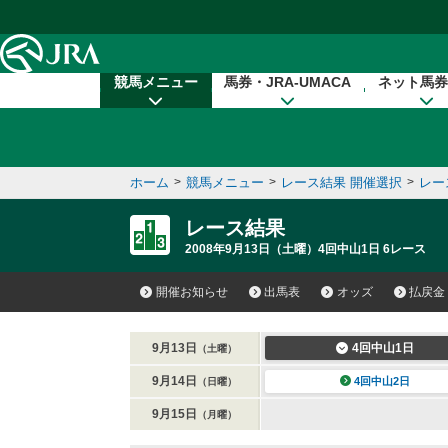
本文へ移動する
競馬メニュー
馬券・JRA-UMACA
ネット馬券
ホーム
>
競馬メニュー
>
レース結果 開催選択
>
レー
レース結果
2008年9月13日（土曜）4回中山1日 6レース
開催お知らせ
出馬表
オッズ
払戻金
9月13日
4回中山1日
（土曜）
9月14日
4回中山2日
（日曜）
9月15日
（月曜）