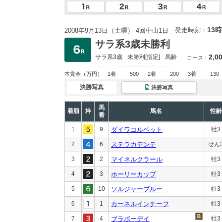
13時
発走時刻：
2008年9月13日（土曜） 4回中山1日
サラ系3歳未勝利
2,0
サラ系3歳
未勝利
[指定]
馬齢
コース：
本賞金
（万円）
1着
500
2着
200
3着
130
決勝写真
決勝写真
馬
着順
枠
馬名
性齢
番
1
9
ダイワコルベット
牡3
2
6
ステラカデンテ
せん
3
2
マイネルクラール
牡3
4
3
ホーリーカップ
牡3
5
10
ソルジャーブルー
牡3
6
1
カーネルインチーフ
牡3
7
4
ブラボーデイ
牡3