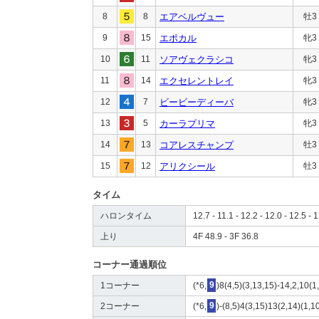
8
8
エアベルヴュー
牡3
9
15
エポカル
牝3
10
11
ソアヴェクラシコ
牝3
11
14
エクセレントレイ
牝3
12
7
ビービーディーバ
牝3
13
5
カーラプリマ
牝3
14
13
コアレスチャンプ
牡3
15
12
アリクシール
牡3
タイム
ハロンタイム
12.7 - 11.1 - 12.2 - 12.0 - 12.5 - 1
上り
4F 48.9 - 3F 36.8
コーナー通過順位
1コーナー
(*6,
9
)8(4,5)(3,13,15)-14,2,10(1
2コーナー
(*6,
9
)-(8,5)4(3,15)13(2,14)(1,1