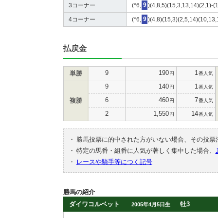
3コーナー
(*6,
9
)(4,8,5)(15,3,13,14)(2,1)-(
4コーナー
(*6,
9
)(4,8)(15,3)(2,5,14)(10,13
払戻金
9
190
1
単勝
円
番人気
9
140
1
円
番人気
6
460
7
複勝
円
番人気
2
1,550
14
円
番人気
・
勝馬投票に的中された方がいない場合、その投票
・
特定の馬番・組番に人気が著しく集中した場合、
・
レースや騎手等につく記号
勝馬の紹介
ダイワコルベット
牡3
2005年4月5日生