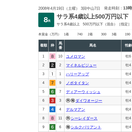
13時
発走時刻：
2008年4月19日（土曜） 3回中山7日
サラ系4歳以上500万円以下
サラ系4歳以上
500万円以下
（混合）［指定］
本賞金
（万円）
1着
740
2着
300
3着
190
馬
着順
枠
馬名
性齢
番
1
10
ユメロマン
牡6
2
2
マイネルビジュー
牡4
3
1
ハリーアップ
牡4
4
9
ノボタイタン
牡4
5
7
ディアーウィッシュ
牡4
6
3
ダイワオージー
牡4
7
4
デルマアン
牝4
8
11
シーレイダース
牡4
9
6
シルクバリアント
牡4