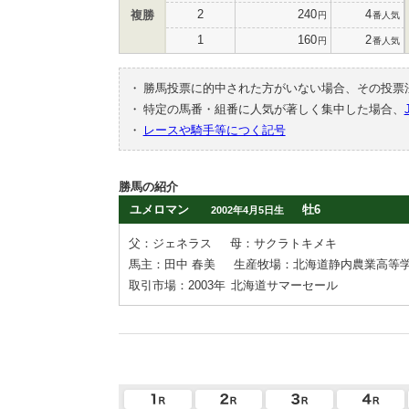
2
240
4
複勝
円
番人気
1
160
2
円
番人気
・
勝馬投票に的中された方がいない場合、その投票
・
特定の馬番・組番に人気が著しく集中した場合、
・
レースや騎手等につく記号
勝馬の紹介
ユメロマン
牡6
2002年4月5日生
父：ジェネラス
母：サクラトキメキ
馬主：田中 春美
生産牧場：北海道静内農業高等
取引市場：2003年
北海道サマーセール