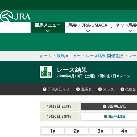
本文へ移動する
競馬メニュー
馬券・JRA-UMACA
ネット馬券
ホーム
>
競馬メニュー
>
レース結果 開催選択
>
レー
レース結果
2008年4月19日（土曜）3回中山7日 8レース
開催お知らせ
出馬表
オッズ
払戻金
4月19日
3回中山7日
（土曜）
4月20日
3回中山8日
（日曜）