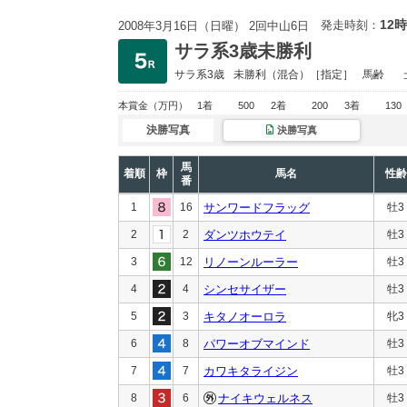
12時
発走時刻：
2008年3月16日（日曜） 2回中山6日
サラ系3歳未勝利
サラ系3歳
未勝利
（混合）［指定］
馬齢
本賞金
（万円）
1着
500
2着
200
3着
130
決勝写真
決勝写真
馬
着順
枠
馬名
性齢
番
1
16
サンワードフラッグ
牡3
2
2
ダンツホウテイ
牡3
3
12
リノーンルーラー
牡3
4
4
シンセサイザー
牡3
5
3
キタノオーロラ
牝3
6
8
パワーオブマインド
牡3
7
7
カワキタライジン
牡3
8
6
ナイキウェルネス
牡3