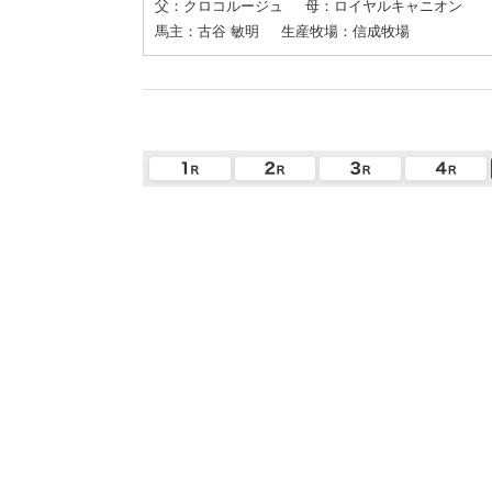
父：クロコルージュ
母：ロイヤルキャニオン
馬主：古谷 敏明
生産牧場：信成牧場