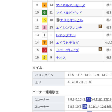
9
13
マイネルアルセーヌ
牡3
10
11
マイネルビビッド
牡3
11
10
エリカオンヒル
牝3
12
15
エイシンフレンチ
牡3
13
1
レオシグナル
牡3
14
14
エイワヒデタダ
せん
15
5
リバーブレイブ
牡3
16
9
ナオス
牝3
タイム
ハロンタイム
12.5 - 11.7 - 13.0 - 12.9 - 13.2 - 1
上り
4F 48.0 - 3F 35.8
コーナー通過順位
1コーナー
7,8,3(6,10)(2,
16
)(4,11)(1,12)13
2コーナー
7,8,3,10(6,
16
)2,11(1,4,12)13(5