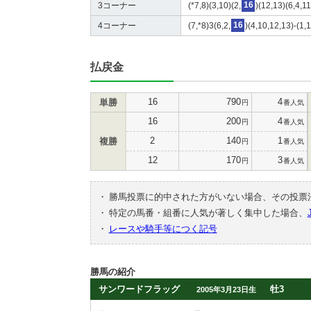
3コーナー
(*7,8)(3,10)(2,
16
)(12,13)(6,4,1
4コーナー
(7,*8)3(6,2,
16
)(4,10,12,13)-(1,
払戻金
16
790
4
単勝
円
番人気
16
200
4
円
番人気
2
140
1
複勝
円
番人気
12
170
3
円
番人気
・
勝馬投票に的中された方がいない場合、その投票
・
特定の馬番・組番に人気が著しく集中した場合、
・
レースや騎手等につく記号
勝馬の紹介
サンワードフラッグ
牡3
2005年3月23日生