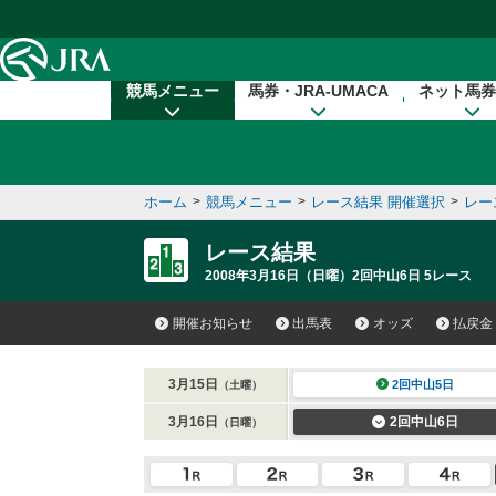
本文へ移動する
競馬メニュー
馬券・JRA-UMACA
ネット馬券
ホーム
>
競馬メニュー
>
レース結果 開催選択
>
レー
レース結果
2008年3月16日（日曜）2回中山6日 5レース
開催お知らせ
出馬表
オッズ
払戻金
3月15日
2回中山5日
（土曜）
3月16日
2回中山6日
（日曜）