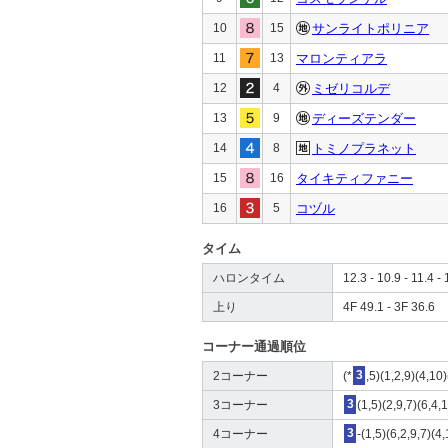
10
15
サンライトポリニア
11
13
マロンティアラ
12
4
ミゼリコルデ
13
9
ディーズテンダー
14
8
トミノプラネット
15
16
タイキティファニー
16
5
コヅル
タイム
ハロンタイム
12.3 - 10.9 - 11.4 - 
上り
4F 49.1 - 3F 36.6
コーナー通過順位
2コーナー
(*
3
,5)(1,2,9)(4,10
3コーナー
3
(1,5)(2,9,7)(6,4,
4コーナー
3
-(1,5)(6,2,9,7)(4