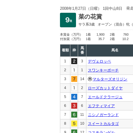
発
2008年1月27日（日曜） 1回中山8日
菜の花賞
サラ系3歳
オープン
（混合）牝
本賞金
（万円）
1着
1,900
2着
760
付加賞
（万円）
1着
35.7
2着
10.2
馬
着順
枠
馬名
番
1
3
デヴェロッペ
2
1
スワンキーポーチ
3
14
マルターズオリジン
4
2
ローズカットダイヤ
5
7
エールドクラージュ
6
6
エフティマイア
7
11
ニシノガーランド
8
10
スイートカルタゴ
9
12
コスモランゲル