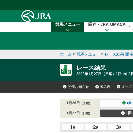
本文へ移動する
競馬メニュー
馬券・JRA-UMACA
ホーム
>
競馬メニュー
>
レース結果 開
レース結果
2008年1月27日（日曜）1回中山8
開催お知らせ
出馬表
オッズ
1月26日
1回
（土曜）
1月27日
1回
（日曜）