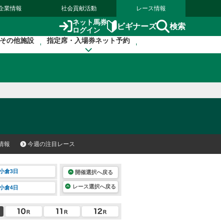
企業情報
社会貢献活動
レース情報
ネット馬券
検索
ビギナーズ
ログイン
その他施設
指定席・入場券ネット予約
情報
今週の注目レース
小倉3日
開催選択へ戻る
レース選択へ戻る
小倉4日