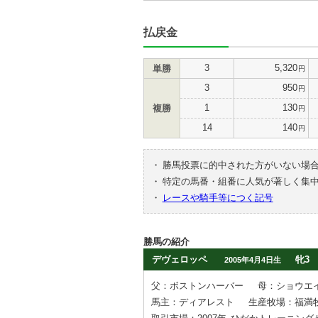
払戻金
3
5,320
単勝
円
3
950
円
1
130
複勝
円
14
140
円
・
勝馬投票に的中された方がいない場
・
特定の馬番・組番に人気が著しく集
・
レースや騎手等につく記号
勝馬の紹介
デヴェロッペ
牝3
2005年4月4日生
父：ボストンハーバー
母：ショウエ
馬主：ディアレスト
生産牧場：福満