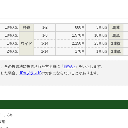
10
1-2
880
3
枠連
馬連
番人気
円
番人気
10
1-3
1,570
18
馬単
番人気
円
番人気
1
3-14
2,250
23
ワイド
3連複
番人気
円
番人気
2
1-14
270
1
3連単
番人気
円
番人気
合、その投票法に投票された方全員に「
特払い
」をいたします。
中した場合、
JRAプラス10
の対象にならないことがあります。
イミズキ
牧場