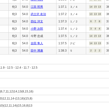
牝3
54.0
江田 照男
1:37.1
3
３／４
14
15
13
牝3
54.0
武士沢 友治
1:37.2
3
３／４
13
13
16
牝3
54.0
四位 洋文
1:37.3
3
１／２
6
7
8
牝3
54.0
小野 次郎
1:37.4
3
１／２
3
4
4
牝3
54.0
今野 忠成
1:37.5
3
１／２
14
15
13
牝3
54.0
吉田 隼人
1:37.5
3
クビ
14
13
13
牝3
54.0
田中 博康
1:38.3
3
５
2
2
2
11.9 - 12.5 - 12.4 - 11.7 - 12.5
)(6,7,11,12)14,13(8,15,16)
10)12,11,14-(13,16)(15,8)
,10)(12,11,14)(15,16,8)13