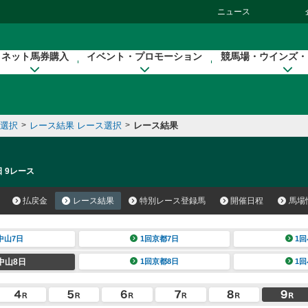
ニュース
ネット馬券購入
イベント・プロモーション
競馬場・ウインズ・
催選択
>
レース結果 レース選択
>
レース結果
日 9レース
払戻金
レース結果
特別レース登録馬
開催日程
馬場
中山7日
1回京都7日
1回
中山8日
1回京都8日
1回