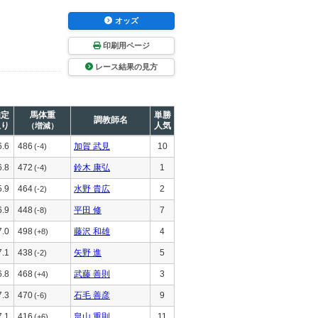
オッズ
印刷用ページ
レース結果の見方
推定
馬体重
単勝
調教師名
上り
人気
（増減）
6.6
486
加賀 武見
10
(-4)
6.8
472
鈴木 康弘
1
(-4)
5.9
464
水野 貴広
2
(-2)
6.9
448
平田 修
7
(-8)
7.0
498
藤沢 和雄
4
(+8)
7.1
438
矢野 進
5
(-2)
6.8
468
武藤 善則
3
(+4)
7.3
470
石毛 善彦
9
(-6)
7.1
416
畠山 重則
11
(+6)