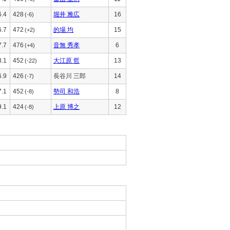
6.4
428
堀井 雅広
16
(-6)
6.7
472
的場 均
15
(+2)
7.7
476
音無 秀孝
6
(+4)
8.1
452
大江原 哲
13
(-22)
6.9
426
長谷川 三郎
14
(-7)
7.1
452
勢司 和浩
8
(-8)
9.1
424
上原 博之
12
(-8)