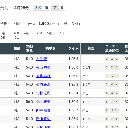
14時25分
走時刻：
天候
晴
芝
良
1,600
（特指）
別定
（芝・右 外）
コース：
メートル
3着
480
4着
290
5着
190
3着
5.1
負担
コーナー
性齢
騎手名
タイム
着差
重量
通過順位
牝3
54.0
吉田 豊
1:35.6
3
1
1
1
牝3
54.0
横山 典弘
1:36.0
3
２ 1/2
3
2
2
牝3
54.0
後藤 浩輝
1:36.0
3
クビ
12
12
10
牝3
54.0
松岡 正海
1:36.3
3
１ 3/4
3
4
4
牝3
54.0
北村 宏司
1:36.4
3
クビ
8
4
4
牝3
56.0
蛯名 正義
1:36.6
3
１ 1/2
8
7
4
牝3
54.0
田中 勝春
1:36.7
3
クビ
8
11
10
牝3
54.0
勝浦 正樹
1:36.9
3
１ 1/4
6
7
8
牝3
54.0
津村 明秀
1:36.9
3
クビ
8
10
10