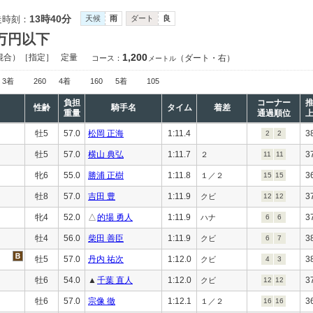
13時40分
走時刻：
天候
雨
ダート
良
0万円以下
1,200
混合）［指定］
定量
（ダート・右）
コース：
メートル
3着
260
4着
160
5着
105
負担
コーナー
性齢
騎手名
タイム
着差
重量
通過順位
牡5
57.0
松岡 正海
1:11.4
3
2
2
牡5
57.0
横山 典弘
1:11.7
3
２
11
11
牝6
55.0
勝浦 正樹
1:11.8
3
１／２
15
15
牡8
57.0
吉田 豊
1:11.9
3
クビ
12
12
牝4
52.0
△
的場 勇人
1:11.9
3
ハナ
6
6
牡4
56.0
柴田 善臣
1:11.9
3
クビ
6
7
牡5
57.0
丹内 祐次
1:12.0
3
クビ
4
3
牡6
54.0
▲
千葉 直人
1:12.0
3
クビ
12
12
牡6
57.0
宗像 徹
1:12.1
3
１／２
16
16