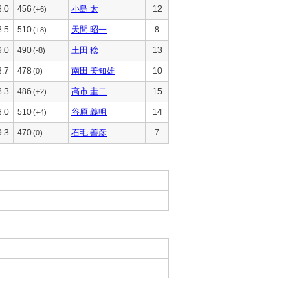
8.0
456
小島 太
12
(+6)
8.5
510
天間 昭一
8
(+8)
9.0
490
土田 稔
13
(-8)
8.7
478
南田 美知雄
10
(0)
8.3
486
高市 圭二
15
(+2)
8.0
510
谷原 義明
14
(+4)
9.3
470
石毛 善彦
7
(0)