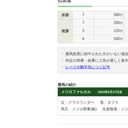
払戻金
7
580
単勝
円
7
200
円
3
120
複勝
円
6
540
円
・
勝馬投票に的中された方がいない場
・
特定の馬番・組番に人気が著しく集
・
レースや騎手等につく記号
勝馬の紹介
メジロファルカル
2003年5月27日生
父：グラスワンダー
母：タフラ
馬主：メジロ商事(株)
生産牧場：メ