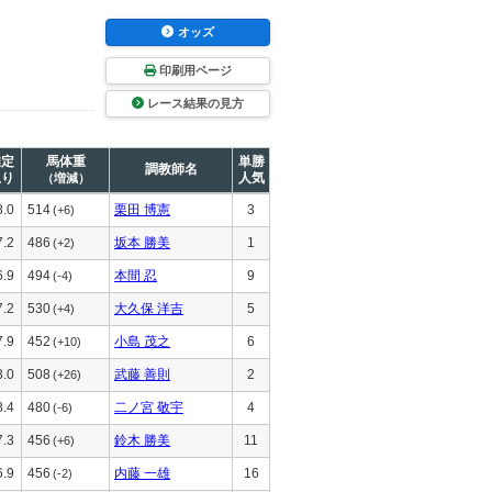
オッズ
印刷用ページ
レース結果の見方
推定
馬体重
単勝
調教師名
上り
人気
（増減）
8.0
514
栗田 博憲
3
(+6)
7.2
486
坂本 勝美
1
(+2)
6.9
494
本間 忍
9
(-4)
7.2
530
大久保 洋吉
5
(+4)
7.9
452
小島 茂之
6
(+10)
8.0
508
武藤 善則
2
(+26)
8.4
480
二ノ宮 敬宇
4
(-6)
7.3
456
鈴木 勝美
11
(+6)
6.9
456
内藤 一雄
16
(-2)