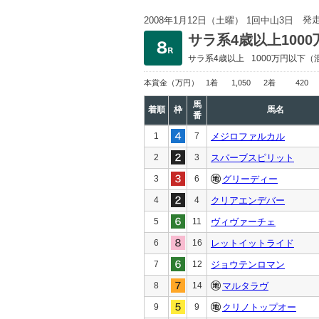
発
2008年1月12日（土曜） 1回中山3日
サラ系4歳以上100
サラ系4歳以上
1000万円以下
（
本賞金
（万円）
1着
1,050
2着
420
馬
着順
枠
馬名
番
1
7
メジロファルカル
2
3
スパーブスピリット
3
6
グリーディー
4
4
クリアエンデバー
5
11
ヴィヴァーチェ
6
16
レットイットライド
7
12
ジョウテンロマン
8
14
マルタラヴ
9
9
クリノトップオー