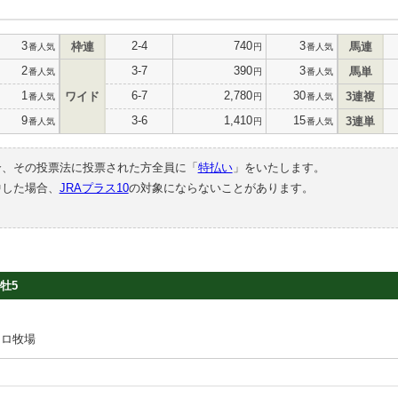
3
2-4
740
3
枠連
馬連
番人気
円
番人気
2
3-7
390
3
馬単
番人気
円
番人気
1
6-7
2,780
30
ワイド
3連複
番人気
円
番人気
9
3-6
1,410
15
3連単
番人気
円
番人気
合、その投票法に投票された方全員に「
特払い
」をいたします。
中した場合、
JRAプラス10
の対象にならないことがあります。
牡5
ジロ牧場