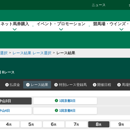
ニュース
ネット馬券購入
イベント・プロモーション
競馬場・ウインズ・
催選択
>
レース結果 レース選択
>
レース結果
日 8レース
払戻金
レース結果
特別レース登録馬
開催日程
馬場
中山3日
1回京都3日
中山4日
1回京都4日