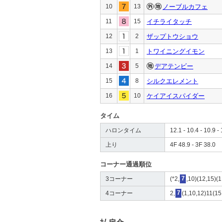
10
13
ノーブルカフェ
11
15
イチライタッチ
12
2
ザップトウショウ
13
1
トワイニングイモン
14
5
デアテンビー
15
8
シルクエレメント
16
10
ケイアイスパイダー
タイム
ハロンタイム
12.1 - 10.4 - 10.9 - 
上り
4F 48.9 - 3F 38.0
コーナー通過順位
3コーナー
(*2,
7
,10)(12,15)(1
4コーナー
2,
7
(1,10,12)11(15