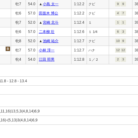
牡7
54.0
▲
小島 太一
1:12.2
3
クビ
9
9
牡6
57.0
田面木 博公
1:12.2
3
クビ
4
7
牝7
52.0
▲
宮崎 北斗
1:12.4
3
１
1
1
牡6
57.0
二本柳 壮
1:12.6
3
１ 1/4
6
3
牝8
52.0
▲
池崎 祐介
1:12.7
3
クビ
10
9
牡7
57.0
小林 淳一
1:12.7
3
ハナ
12
12
牝4
54.0
江田 照男
1:12.8
3
１／２
2
3
11.8 - 12.8 - 13.4
,11,16)13,5,3(4,8,14)6,9
,16)-(5,13)3(4,8,14)6,9