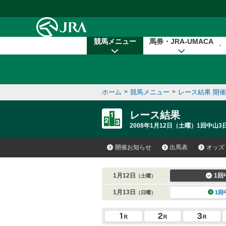
本文へ移動する
競馬メニュー
馬券・JRA-UMACA
ホーム
>
競馬メニュー
>
レース結果 開
レース結果
2008年1月12日（土曜）1回中山3
開催お知らせ
出馬表
オッズ
1月12日
1回
（土曜）
1月13日
1回
（日曜）