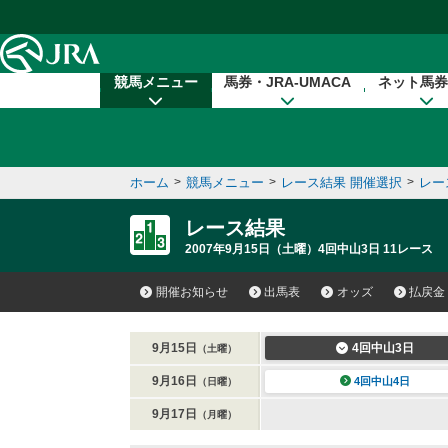
本文へ移動する
競馬メニュー
馬券・JRA-UMACA
ネット馬券
ホーム
>
競馬メニュー
>
レース結果 開催選択
>
レー
レース結果
2007年9月15日（土曜）4回中山3日 11レース
開催お知らせ
出馬表
オッズ
払戻金
9月15日
4回中山3日
（土曜）
9月16日
4回中山4日
（日曜）
9月17日
（月曜）