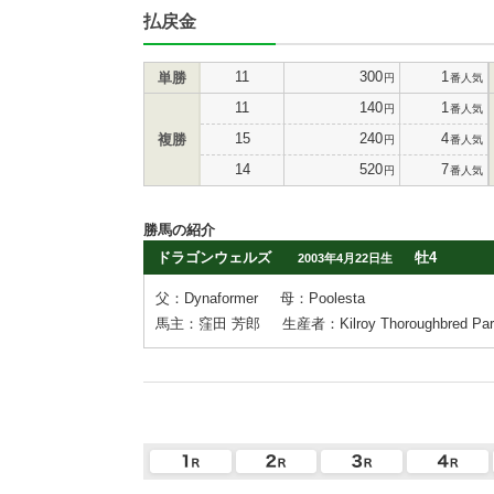
払戻金
11
300
1
単勝
円
番人気
11
140
1
円
番人気
15
240
4
複勝
円
番人気
14
520
7
円
番人気
勝馬の紹介
ドラゴンウェルズ
牡4
2003年4月22日生
父：Dynaformer
母：Poolesta
馬主：窪田 芳郎
生産者：Kilroy Thoroughbred Part