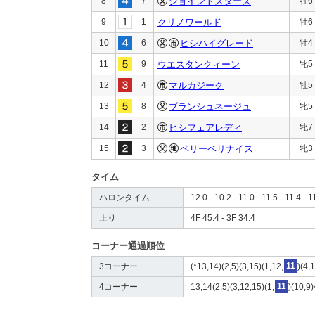
8
7
ジョイントスターズ
牡6
9
1
クリノワールド
牡6
10
6
ヒシハイグレード
牡4
11
9
ウエスタンクィーン
牝5
12
4
マルカジーク
牡5
13
8
ブランシュネージュ
牝5
14
2
ヒシフェアレディ
牝7
15
3
ベリーベリナイス
牝3
タイム
ハロンタイム
12.0 - 10.2 - 11.0 - 11.5 - 11.4 - 1
上り
4F 45.4 - 3F 34.4
コーナー通過順位
3コーナー
(*13,14)(2,5)(3,15)(1,12,
11
)(4,
4コーナー
13,14(2,5)(3,12,15)(1,
11
)(10,9)