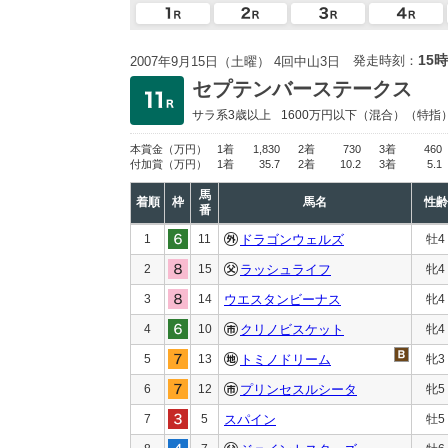
15時
発走時刻：
2007年9月15日（土曜） 4回中山3日
セプテンバーステークス
サラ系3歳以上
1600万円以下
（混合）（特指
本賞金
（万円）
1着
1,830
2着
730
3着
460
付加賞
（万円）
1着
35.7
2着
10.2
3着
5.1
馬
着順
枠
馬名
性齢
番
1
11
ドラゴンウェルズ
牡4
2
15
ラッシュライフ
牝4
3
14
ウエスタンビーナス
牝4
4
10
クリノビスケット
牝4
5
13
トミノドリーム
牝3
6
12
プリンセスルシータ
牝5
7
5
スパイン
牡5