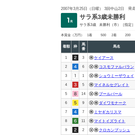
発
2007年3月25日（日曜） 3回中山2日
サラ系3歳未勝利
サラ系3歳
未勝利
（市）［指定
本賞金
（万円）
1着
500
2着
200
馬
着順
枠
馬名
番
1
3
ケイアース
2
6
コスモファルバラン
3
1
ショウミーザウェイ
4
5
マイネルセグレイト
5
14
ブールバール
6
9
ダイワモナーク
7
7
ミヤギカリスマ
8
11
マイトイズライト
9
2
クロカンブッシュ