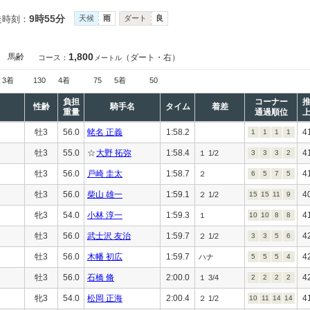
9時55分
走時刻：
天候
雨
ダート
良
1,800
］
馬齢
（ダート・右）
コース：
メートル
3着
130
4着
75
5着
50
負担
コーナー
性齢
騎手名
タイム
着差
重量
通過順位
牡3
56.0
蛯名 正義
1:58.2
4
1
1
1
1
牡3
55.0
☆
大野 拓弥
1:58.4
4
１ 1/2
3
3
3
2
牡3
56.0
戸崎 圭太
1:58.7
4
２
6
5
7
5
牡3
56.0
柴山 雄一
1:59.1
4
２ 1/2
15
15
11
9
牝3
54.0
小林 淳一
1:59.3
4
１
10
10
8
8
牡3
56.0
武士沢 友治
1:59.7
4
２ 1/2
3
3
5
6
牡3
56.0
木幡 初広
1:59.7
4
ハナ
5
5
5
4
牡3
56.0
石橋 脩
2:00.0
4
１ 3/4
2
2
2
2
牝3
54.0
松岡 正海
2:00.4
4
２ 1/2
10
11
14
14