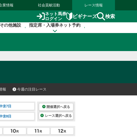
企業情報
社会貢献活動
レース情報
ネット馬券
検索
ビギナーズ
ログイン
その他施設
指定席・入場券ネット予約
情報
今週の注目レース
中京7日
開催選択へ戻る
レース選択へ戻る
中京8日