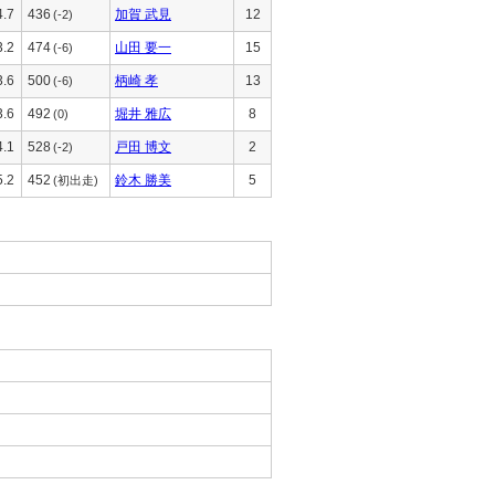
4.7
436
加賀 武見
12
(-2)
3.2
474
山田 要一
15
(-6)
3.6
500
柄崎 孝
13
(-6)
3.6
492
堀井 雅広
8
(0)
4.1
528
戸田 博文
2
(-2)
5.2
452
鈴木 勝美
5
(初出走)