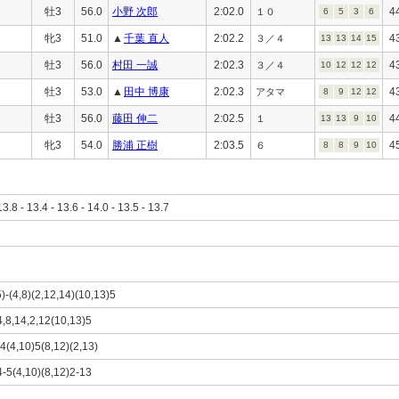
牡3
56.0
小野 次郎
2:02.0
4
１０
6
5
3
6
牝3
51.0
▲
千葉 直人
2:02.2
4
３／４
13
13
14
15
牡3
56.0
村田 一誠
2:02.3
4
３／４
10
12
12
12
牡3
53.0
▲
田中 博康
2:02.3
4
アタマ
8
9
12
12
牡3
56.0
藤田 伸二
2:02.5
4
１
13
13
9
10
牝3
54.0
勝浦 正樹
2:03.5
4
６
8
8
9
10
13.8 - 13.4 - 13.6 - 14.0 - 13.5 - 13.7
5)-(4,8)(2,12,14)(10,13)5
-4,8,14,2,12(10,13)5
14(4,10)5(8,12)(2,13)
4-5(4,10)(8,12)2-13