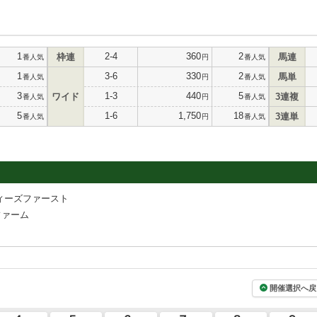
1
2-4
360
2
枠連
馬連
番人気
円
番人気
1
3-6
330
2
馬単
番人気
円
番人気
3
1-3
440
5
ワイド
3連複
番人気
円
番人気
5
1-6
1,750
18
3連単
番人気
円
番人気
ィーズファースト
ファーム
開催選択へ戻