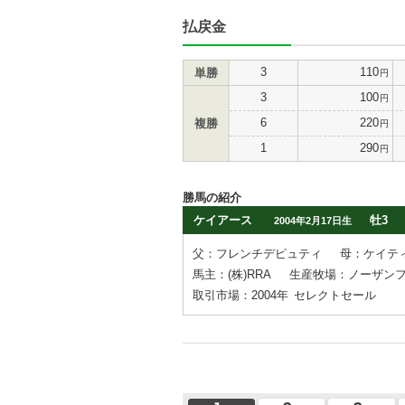
払戻金
3
110
単勝
円
3
100
円
6
220
複勝
円
1
290
円
勝馬の紹介
ケイアース
牡3
2004年2月17日生
父：フレンチデピュティ
母：ケイテ
馬主：(株)RRA
生産牧場：ノーザン
取引市場：2004年
セレクトセール