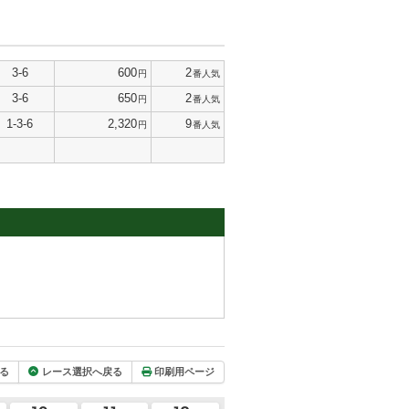
3-6
600
2
円
番人気
3-6
650
2
円
番人気
1-3-6
2,320
9
円
番人気
る
レース選択へ戻る
印刷用ページ