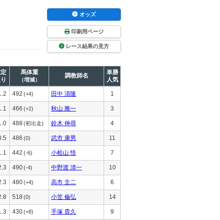
オッズ
印刷用ページ
レース結果の見方
推定
馬体重
単勝
調教師名
上り
人気
（増減）
1.2
492
田中 清隆
1
(+4)
1.1
466
秋山 雅一
3
(+2)
1.0
488
鈴木 伸尋
4
(初出走)
0.5
486
武市 康男
11
(0)
1.1
442
小桧山 悟
7
(-6)
2.3
490
中野渡 清一
10
(-4)
2.3
480
高市 圭二
6
(+4)
2.8
518
小笠 倫弘
14
(0)
1.3
430
手塚 貴久
9
(+8)