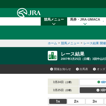
本文へ移動する
競馬メニュー
馬券・JRA-UMACA
ホーム
>
競馬メニュー
>
レース結果 開
レース結果
2007年3月25日（日曜）3回中山2
開催お知らせ
出馬表
オッズ
3月24日
3回
（土曜）
3月25日
3回
（日曜）