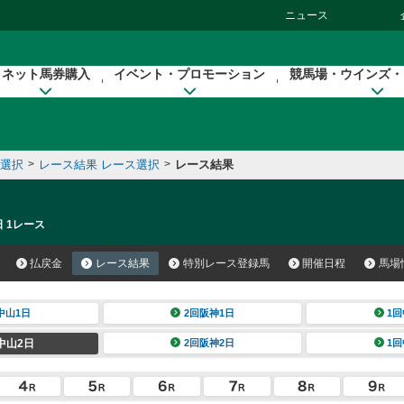
ニュース
ネット馬券購入
イベント・プロモーション
競馬場・ウインズ・
催選択
>
レース結果 レース選択
>
レース結果
日 1レース
払戻金
レース結果
特別レース登録馬
開催日程
馬場
中山1日
2回阪神1日
1回
中山2日
2回阪神2日
1回