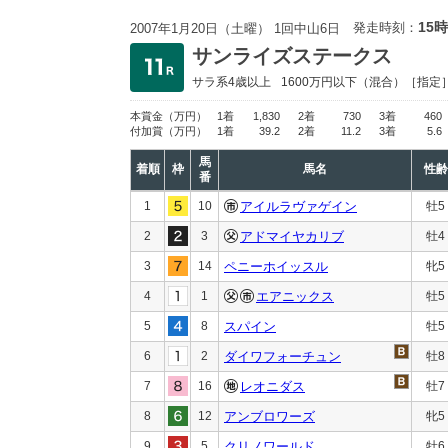
15時
発走時刻：
2007年1月20日（土曜） 1回中山6日
サンライズステークス
サラ系4歳以上
1600万円以下
（混合）［指定
本賞金
（万円）
1着
1,830
2着
730
3着
460
付加賞
（万円）
1着
39.2
2着
11.2
3着
5.6
馬
着順
枠
馬名
性齢
番
1
10
アイルラヴァゲイン
牡5
2
3
アドマイヤカリブ
牡4
3
14
ペニーホイッスル
牝5
4
1
エアニックス
牡5
5
8
スパイン
牡5
6
2
ダイワフォーチュン
牡8
7
16
レオニダス
牡7
8
12
アンブロワーズ
牝5
9
5
クリノワールド
牡6