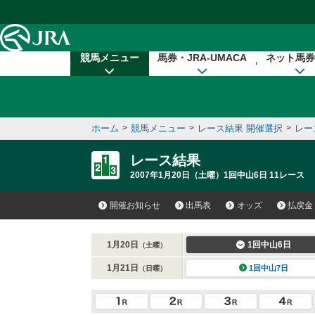
本文へ移動する
競馬メニュー
馬券・JRA-UMACA
ネット馬券
ホーム
>
競馬メニュー
>
レース結果 開催選択
>
レー
レース結果
2007年1月20日（土曜）1回中山6日 11レース
開催お知らせ
出馬表
オッズ
払戻金
1月20日
1回中山6日
（土曜）
1月21日
1回中山7日
（日曜）