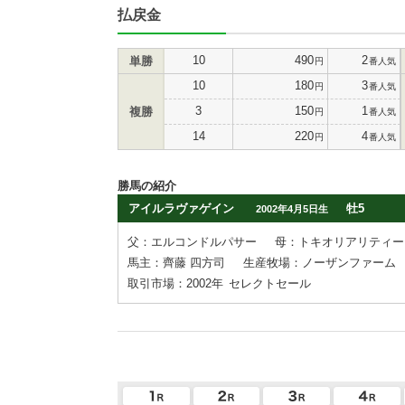
払戻金
10
490
2
単勝
円
番人気
10
180
3
円
番人気
3
150
1
複勝
円
番人気
14
220
4
円
番人気
勝馬の紹介
アイルラヴァゲイン
牡5
2002年4月5日生
父：エルコンドルパサー
母：トキオリアリティー
馬主：齊藤 四方司
生産牧場：ノーザンファーム
取引市場：2002年
セレクトセール