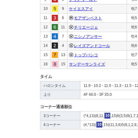
10
9
ケイエスアイ
牝7
11
6
モアザンベスト
牝5
12
11
チリエージェ
牝6
13
7
ニシノアンサー
牡4
14
4
レイズアンドコール
牝6
15
13
トップパシコ
牡7
16
15
サンデーサンライズ
牝5
タイム
ハロンタイム
11.9 - 10.2 - 11.0 - 11.3 - 11.5 - 1
上り
4F 46.0 - 3F 35.0
コーナー通過順位
3コーナー
(*4,13)(8,11,
10
,15)6(3,5)9(1,7,
4コーナー
(4,*13)(
10
,15)(11,3,6)5(8,1,2,9