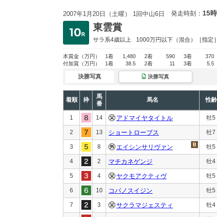
15時
発走時刻：
2007年1月20日（土曜） 1回中山6日
東雲賞
サラ系4歳以上
1000万円以下
（混合）［指定
本賞金
（万円）
1着
1,480
2着
590
3着
370
付加賞
（万円）
1着
38.5
2着
11
3着
5.5
決勝写真
決勝写真
馬
着順
枠
馬名
性齢
番
1
14
アドマイヤタイトル
牡5
2
13
ショートローブス
牡7
3
8
エイシンサリヴァン
牡5
4
2
マチカネゲンジ
牡4
5
4
ヤクモアクティヴ
牡5
6
10
コパノスイジン
牡5
7
3
サクラマジェスティ
牡4