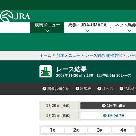
本文へ移動する
競馬メニュー
馬券・JRA-UMACA
ネット馬券
ホーム
>
競馬メニュー
>
レース結果 開催選択
>
レー
レース結果
2007年1月20日（土曜）1回中山6日 10レース
開催お知らせ
出馬表
オッズ
払戻金
1月20日
1回中山6日
（土曜）
1月21日
1回中山7日
（日曜）