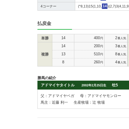
4コーナー
(*8,13)15(1,10,
14
)(2,7)3(4,11,9
払戻金
14
400
2
単勝
円
番人気
14
200
3
円
番人気
13
510
8
複勝
円
番人気
8
260
4
円
番人気
勝馬の紹介
アドマイヤタイトル
牡5
2002年2月25日生
父：アドマイヤベガ
母：アドマイヤモンロー
馬主：近藤 利一
生産牧場：辻 牧場