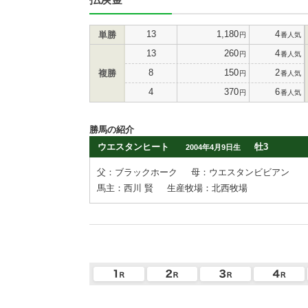
13
1,180
4
単勝
円
番人気
13
260
4
円
番人気
8
150
2
複勝
円
番人気
4
370
6
円
番人気
勝馬の紹介
ウエスタンヒート
牡3
2004年4月9日生
父：ブラックホーク
母：ウエスタンビビアン
馬主：西川 賢
生産牧場：北西牧場