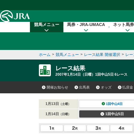
本文へ移動する
競馬メニュー
馬券・JRA-UMACA
ネット馬券
ホーム
>
競馬メニュー
>
レース結果 開催選択
>
レー
レース結果
2007年1月14日（日曜）1回中山5日 6レース
開催お知らせ
出馬表
オッズ
払戻金
1月13日
1回中山4日
（土曜）
1月14日
1回中山5日
（日曜）