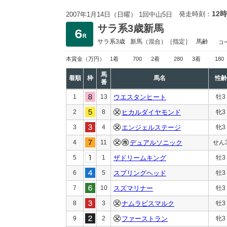
12時
発走時刻：
2007年1月14日（日曜） 1回中山5日
サラ系3歳新馬
サラ系3歳
新馬
（混合）［指定］
馬齢
コ
本賞金
（万円）
1着
700
2着
280
3着
180
馬
着順
枠
馬名
性齢
番
1
13
ウエスタンヒート
牡3
2
8
ヒカルダイヤモンド
牝3
3
4
エンジェルステージ
牝3
4
11
デュアルソニック
せん
5
1
ザドリームキング
牡3
6
5
スプリングヘッド
牡3
7
10
スズマリナー
牡3
8
3
ナムラビスマルク
牡3
9
2
ファーストラン
牝3