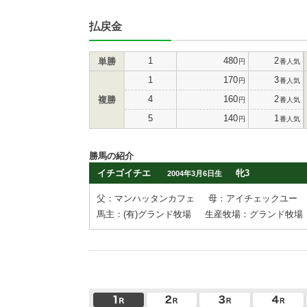
払戻金
1
480
2
単勝
円
番人気
1
170
3
円
番人気
4
160
2
複勝
円
番人気
5
140
1
円
番人気
勝馬の紹介
イチゴイチエ
牝3
2004年3月6日生
父：マンハッタンカフェ
母：アイチェックユー
馬主：(有)グランド牧場
生産牧場：グランド牧場