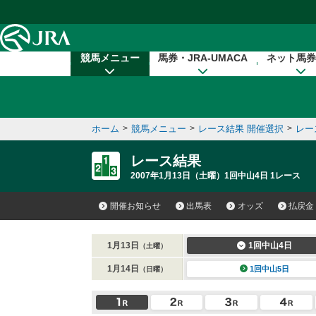
本文へ移動する
競馬メニュー
馬券・JRA-UMACA
ネット馬券
ホーム
>
競馬メニュー
>
レース結果 開催選択
>
レー
レース結果
2007年1月13日（土曜）1回中山4日 1レース
開催お知らせ
出馬表
オッズ
払戻金
1月13日
1回中山4日
（土曜）
1月14日
1回中山5日
（日曜）