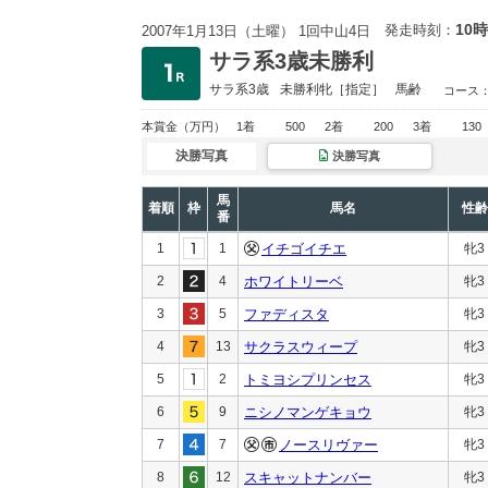
10時
発走時刻：
2007年1月13日（土曜） 1回中山4日
サラ系3歳未勝利
サラ系3歳
未勝利
牝［指定］
馬齢
コース
本賞金
（万円）
1着
500
2着
200
3着
130
決勝写真
決勝写真
馬
着順
枠
馬名
性齢
番
1
1
イチゴイチエ
牝3
2
4
ホワイトリーベ
牝3
3
5
ファディスタ
牝3
4
13
サクラスウィープ
牝3
5
2
トミヨシプリンセス
牝3
6
9
ニシノマンゲキョウ
牝3
7
7
ノースリヴァー
牝3
8
12
スキャットナンバー
牝3