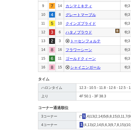
9
14
カシマミキティ
牝3
10
8
グレートマーブル
牝3
11
10
クインズプライド
牝3
12
6
ハタノプラウド
牝3
13
3
トーセンフォルテ
牝3
14
16
フラワーシーン
牝3
15
11
ゴールドクィーン
牝3
16
15
シャイニンガール
牝3
タイム
ハロンタイム
12.3 - 10.5 - 11.8 - 12.6 - 12.5 - 
上り
4F 50.1 - 3F 38.3
コーナー通過順位
3コーナー
(*
1
,4)13(2,14)5(6,8,15)3,11,7(
4コーナー
1
(4,13)(2,14)5,6,3(9,7,8,15)(10