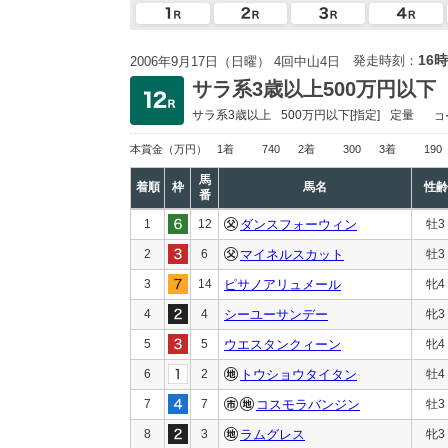
16時
発走時刻：
2006年9月17日（日曜） 4回中山4日
サラ系3歳以上500万円以下
サラ系3歳以上
500万円以下
[指定]
定量
コ
本賞金
（万円）
1着
740
2着
300
3着
190
馬
着順
枠
馬名
性齢
番
1
12
ダンスフォーウィン
牡3
2
6
マイネルスカット
牡3
3
14
ピサノアリュメール
牝4
4
4
シーユーサンデー
牝3
5
5
ウエスタンクィーン
牝4
6
2
トウショウタイタン
牡4
7
7
コスモラバンジン
牡3
8
3
ラムグレス
牝3