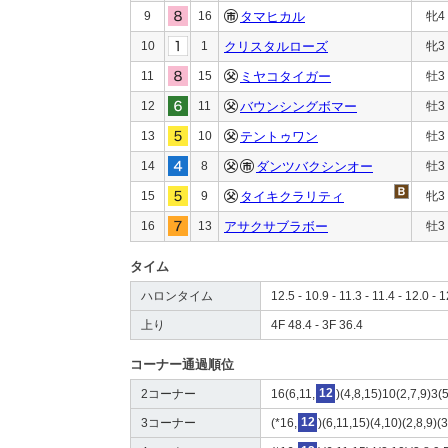
9
16
タマヒカル
牝4
10
1
クリスタルローズ
牝3
11
15
ミヤコタイガー
牡3
12
11
バウンシングボマー
牡3
13
10
テントゥワン
牡3
14
8
ダンツバクシンオー
牡3
15
9
タイキクラリティ
牝3
16
13
アサクサブラボー
牡3
タイム
ハロンタイム
12.5 - 10.9 - 11.3 - 11.4 - 12.0 - 1
上り
4F 48.4 - 3F 36.4
コーナー通過順位
2コーナー
16(6,11,
12
)(4,8,15)10(2,7,9)3(
3コーナー
(*16,
12
)(6,11,15)(4,10)(2,8,9)(