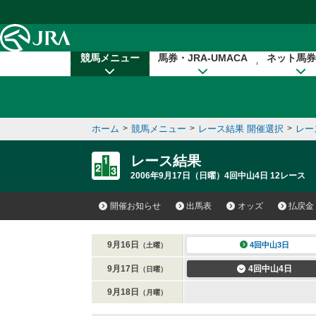
本文へ移動する
競馬メニュー
馬券・JRA-UMACA
ネット馬券
ホーム
>
競馬メニュー
>
レース結果 開催選択
>
レー
レース結果
2006年9月17日（日曜）4回中山4日 12レース
開催お知らせ
出馬表
オッズ
払戻金
9月16日
4回中山3日
（土曜）
9月17日
4回中山4日
（日曜）
9月18日
（月曜）