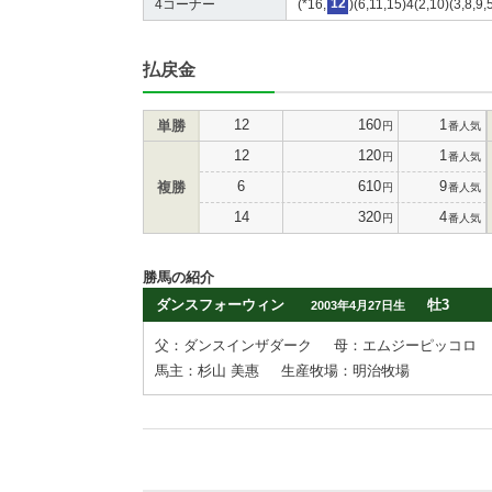
4コーナー
(*16,
12
)(6,11,15)4(2,10)(3,8,9,
払戻金
12
160
1
単勝
円
番人気
12
120
1
円
番人気
6
610
9
複勝
円
番人気
14
320
4
円
番人気
勝馬の紹介
ダンスフォーウィン
牡3
2003年4月27日生
父：ダンスインザダーク
母：エムジーピッコロ
馬主：杉山 美惠
生産牧場：明治牧場