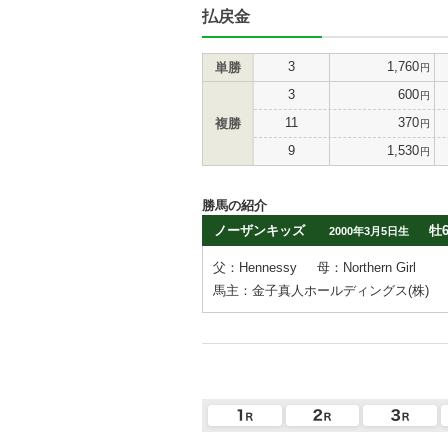
払戻金
3
1,760
単勝
円
3
600
円
11
370
複勝
円
9
1,530
円
勝馬の紹介
ノーザンキッズ
牡
2000年3月5日生
父：Hennessy
母：Northern Girl
馬主：金子真人ホールディングス(株)