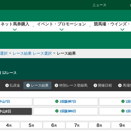
ニュース
ネット馬券購入
イベント・プロモーション
競馬場・ウインズ・
催選択
>
レース結果 レース選択
>
レース結果
 12レース
払戻金
レース結果
特別レース登録馬
開催日程
馬場
中山7日
2回阪神7日
1回
中山8日
2回阪神8日
1回