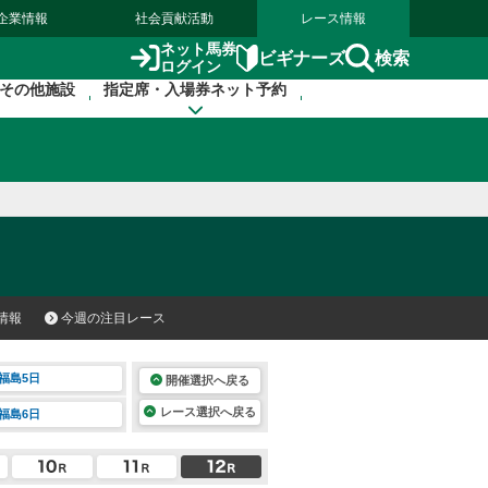
企業情報
社会貢献活動
レース情報
ネット馬券
検索
ビギナーズ
ログイン
その他施設
指定席・入場券ネット予約
情報
今週の注目レース
福島5日
開催選択へ戻る
レース選択へ戻る
福島6日