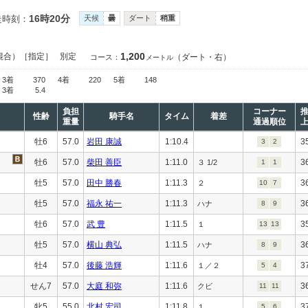
16時20分
走時刻：
天候
曇
ダート
稍重
1,200
混合）［指定］
別定
（ダート・右）
コース：
メートル
3着
370
4着
220
5着
148
3着
5.4
負担
コーナー
性齢
騎手名
タイム
着差
重量
通過順位
牡6
57.0
岩田 康誠
1:10.4
3
3
2
牡6
57.0
柴田 善臣
1:11.0
3
３ 1/2
1
1
牡5
57.0
田中 勝春
1:11.3
3
２
10
7
牡5
57.0
福永 祐一
1:11.3
3
ハナ
8
9
牡6
57.0
武 豊
1:11.5
3
１
13
13
牡5
57.0
横山 典弘
1:11.5
3
ハナ
8
9
牡4
57.0
後藤 浩輝
1:11.6
3
１／２
5
4
せん7
57.0
大庭 和弥
1:11.6
3
クビ
11
11
牝5
55.0
北村 宏司
1:11.8
3
１
5
6