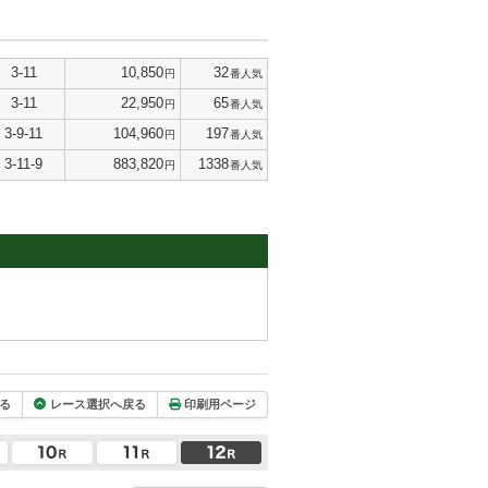
3-11
10,850
32
円
番人気
3-11
22,950
65
円
番人気
3-9-11
104,960
197
円
番人気
3-11-9
883,820
1338
円
番人気
る
レース選択へ戻る
印刷用ページ