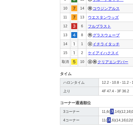
10
14
コウジンアルス
11
13
ウエスタンウッズ
12
6
フルブラスト
13
8
グラスウェーブ
14
1
イチライタッチ
15
2
ケイアイハクスイ
取消
10
クリアエンデバー
タイム
ハロンタイム
12.2 - 10.8 - 11.2 - 
上り
4F 47.4 - 3F 36.2
コーナー通過順位
3コーナー
11,6(
3
,14)(12,16)
4コーナー
11(
3
,6)(14,16)12(