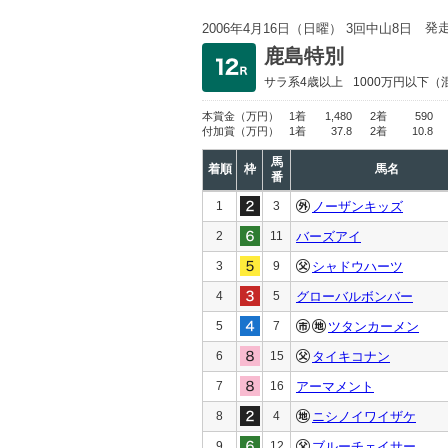
発
2006年4月16日（日曜） 3回中山8日
鹿島特別
サラ系4歳以上
1000万円以下
（
本賞金
（万円）
1着
1,480
2着
590
付加賞
（万円）
1着
37.8
2着
10.8
馬
着順
枠
馬名
番
1
3
ノーザンキッズ
2
11
バーズアイ
3
9
シャドウハーツ
4
5
グローバルボンバー
5
7
ツタンカーメン
6
15
タイキコナン
7
16
アーマメント
8
4
ニシノイワイザケ
9
12
ブルーチェイサー