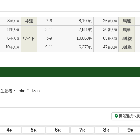
8
2-6
8,190
26
枠連
馬連
番人気
円
番人気
8
3-11
2,880
30
馬単
番人気
円
番人気
6
3-9
10,060
65
ワイド
3連複
番人気
円
番人気
10
9-11
6,270
47
3連単
番人気
円
番人気
6
生産者：John C. Izon
開催選択へ戻