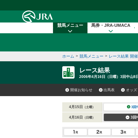
本文へ移動する
競馬メニュー
馬券・JRA-UMACA
ホーム
>
競馬メニュー
>
レース結果 開
レース結果
2006年4月16日（日曜）3回中山8日
開催お知らせ
出馬表
オッズ
4月15日
3回
（土曜）
4月16日
3回
（日曜）