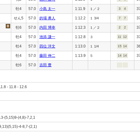
牡4
57.0
小島 太一
1:11.9
3
１／２
3
4
せん5
57.0
的場 勇人
1:12.2
3
１ 3/4
7
7
牡6
57.0
内田 博幸
1:12.3
3
１／２
2
2
牡4
57.0
池添 謙一
1:12.8
3
３
11
12
牡4
57.0
四位 洋文
1:13.0
3
１ 1/4
15
14
牡4
57.0
藤田 伸二
1:13.9
3
５
14
14
牡6
57.0
吉田 豊
11.8 - 11.8 - 12.6
13-(5,15)9-(4,8)-7,2,1
9,13)(5,15)-4-8,7-(2,1)