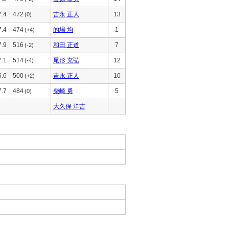
7.4
472
吉永 正人
13
(0)
7.4
474
的場 均
1
(+4)
7.9
516
和田 正道
7
(-2)
7.1
514
尾形 充弘
12
(-4)
6.6
500
吉永 正人
10
(+2)
7.7
484
柴崎 勇
5
(0)
大久保 洋吉