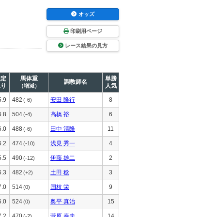
オッズ
印刷用ページ
レース結果の見方
推定
馬体重
単勝
調教師名
上り
人気
（増減）
5.9
482
安田 隆行
8
(-6)
6.8
504
高橋 裕
6
(-4)
6.0
488
田中 清隆
11
(-6)
6.2
474
浅見 秀一
4
(-10)
5.5
490
伊藤 雄二
2
(-12)
6.3
482
土田 稔
3
(+2)
7.0
514
国枝 栄
9
(0)
6.0
524
奥平 真治
15
(0)
7.2
470
菅原 泰夫
14
(-2)