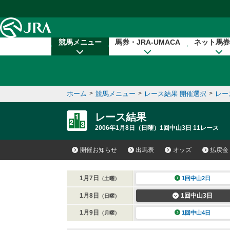
本文へ移動する
競馬メニュー
馬券・JRA-UMACA
ネット馬券
ホーム
>
競馬メニュー
>
レース結果 開催選択
>
レー
レース結果
2006年1月8日（日曜）1回中山3日 11レース
開催お知らせ
出馬表
オッズ
払戻金
1月7日
1回中山2日
（土曜）
1月8日
1回中山3日
（日曜）
1月9日
1回中山4日
（月曜）