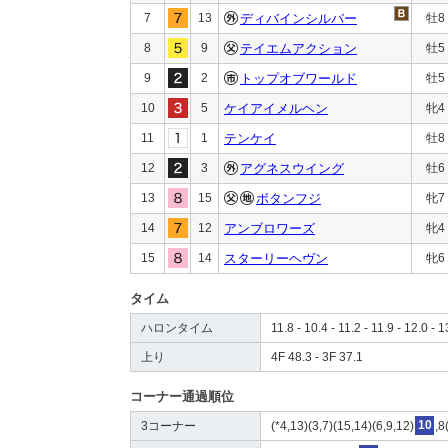
7
13
ディバインシルバー
牡8
8
9
テイエムアクション
牡5
9
2
トップオブワールド
牡5
10
5
ケイアイメルヘン
牝4
11
1
テンケイ
牡8
12
3
アグネスウイング
牡6
13
15
ボタンフジ
牝7
14
12
アンブロワーズ
牝4
15
14
スターリーヘヴン
牝6
タイム
ハロンタイム
11.8 - 10.4 - 11.2 - 11.9 - 12.0 - 1
上り
4F 48.3 - 3F 37.1
コーナー通過順位
3コーナー
(*4,13)(3,7)(15,14)(6,9,12)
10
,8