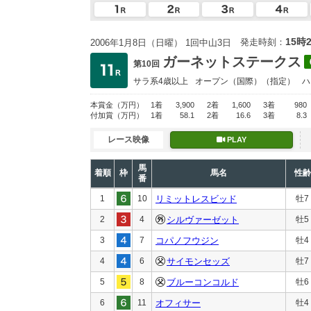
15時
発走時刻：
2006年1月8日（日曜） 1回中山3日
ガーネットステークス
第10回
サラ系4歳以上
オープン
（国際）（指定）
ハ
本賞金
（万円）
1着
3,900
2着
1,600
3着
980
付加賞
（万円）
1着
58.1
2着
16.6
3着
8.3
レース映像
PLAY
馬
着順
枠
馬名
性齢
番
1
10
リミットレスビッド
牡7
2
4
シルヴァーゼット
牡5
3
7
コパノフウジン
牡4
4
6
サイモンセッズ
牡7
5
8
ブルーコンコルド
牡6
6
11
オフィサー
牡4