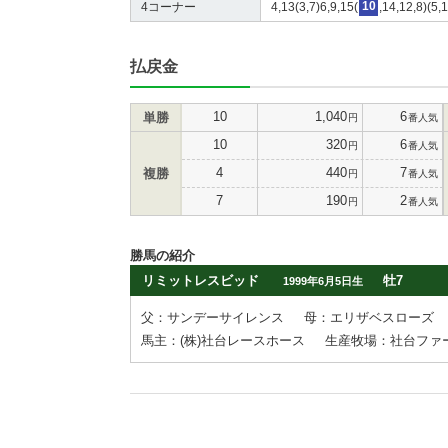
4コーナー
4,13(3,7)6,9,15(
10
,14,12,8)(5,1
払戻金
10
1,040
6
単勝
円
番人気
10
320
6
円
番人気
4
440
7
複勝
円
番人気
7
190
2
円
番人気
勝馬の紹介
リミットレスビッド
牡7
1999年6月5日生
父：サンデーサイレンス
母：エリザベスローズ
馬主：(株)社台レースホース
生産牧場：社台ファ