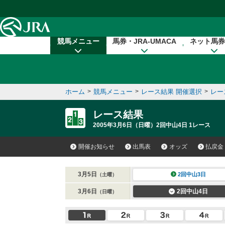
本文へ移動する
競馬メニュー
馬券・JRA-UMACA
ネット馬券
ホーム
>
競馬メニュー
>
レース結果 開催選択
>
レー
レース結果
2005年3月6日（日曜）2回中山4日 1レース
開催お知らせ
出馬表
オッズ
払戻金
3月5日
2回中山3日
（土曜）
3月6日
2回中山4日
（日曜）