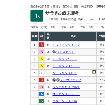
10時
発走時刻：
2005年3月6日（日曜） 2回中山4日
サラ系3歳未勝利
1,2
サラ系3歳
未勝利
[指定]
馬齢
コース：
本賞金
（万円）
1着
500
2着
200
3着
130
馬
着順
枠
馬名
性齢
番
1
5
トワイニングイモン
牡3
2
15
ワンズカード
牡3
3
10
トーセンマリノス
牡3
4
9
トーセンフォワード
牡3
5
1
ダージリンクロス
牡3
6
6
ディヴィニティ
せん
7
16
シンボリロイヤルズ
牡3
8
8
ストロングジェット
牡3
9
11
グリーンシグナル
牡3