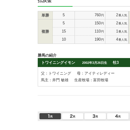
払戻金
5
760
2
単勝
円
番人気
5
150
2
円
番人気
15
110
1
複勝
円
番人気
10
190
4
円
番人気
勝馬の紹介
トワイニングイモン
牡3
2002年3月26日生
父：トワイニング
母：アイティレディー
馬主：井門 敏雄
生産牧場：富田牧場