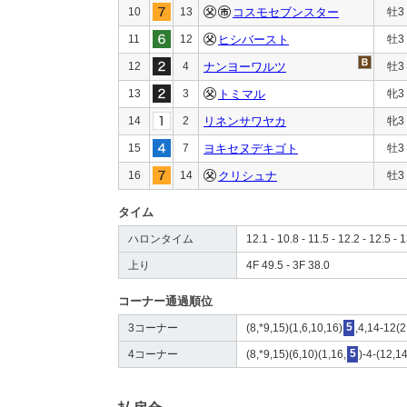
10
13
コスモセブンスター
牡3
11
12
ヒシバースト
牡3
12
4
ナンヨーワルツ
牡3
13
3
トミマル
牝3
14
2
リネンサワヤカ
牝3
15
7
ヨキセヌデキゴト
牡3
16
14
クリシュナ
牡3
タイム
ハロンタイム
12.1 - 10.8 - 11.5 - 12.2 - 12.5 - 
上り
4F 49.5 - 3F 38.0
コーナー通過順位
3コーナー
(8,*9,15)(1,6,10,16)
5
,4,14-12(2
4コーナー
(8,*9,15)(6,10)(1,16,
5
)-4-(12,1