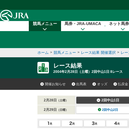
本文へ移動する
競馬メニュー
馬券・JRA-UMACA
ネット馬券
ホーム
>
競馬メニュー
>
レース結果 開催選択
>
レー
レース結果
2004年2月28日（土曜）2回中山1日 8レース
開催お知らせ
出馬表
オッズ
払戻金
2月28日
2回中山1日
（土曜）
2月29日
2回中山2日
（日曜）