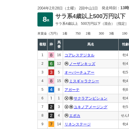
13時
発走時刻：
2004年2月28日（土曜） 2回中山1日
サラ系4歳以上500万円以下
サラ系4歳以上
500万円以下
（混合）［指定］
本賞金
（万円）
1着
750
2着
300
3着
190
馬
着順
枠
馬名
性齢
番
1
16
コアレスデジタル
牡4
2
12
ノーザンキッズ
牡4
3
5
オーバーチュアー
牡5
4
15
ミスギャラクシー
牝4
5
8
アガーテ
牝6
6
1
サクラアンビション
牡4
7
3
ユキノアメージング
牡5
8
4
エポカ
せん
9
14
リネンステージ
牝4