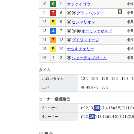
10
11
オッケイゴウ
牡4
11
6
グラスバルダー
牡5
12
9
ヒシマリオン
牝5
13
7
オーミレオポルド
牡5
14
13
ダイワスイープ
牝4
15
10
ナツキチェリー
牝4
16
2
シャーディズポエム
牝5
タイム
ハロンタイム
12.1 - 10.9 - 11.9 - 12.5 - 12.3 - 
上り
4F 49.9 - 3F 38.0
コーナー通過順位
3コーナー
(*12,13,
16
)(1,4,15)(3,5)(9,11)1
4コーナー
(*12,
16
)(13,15)(1,4,5)(3,11)(2,