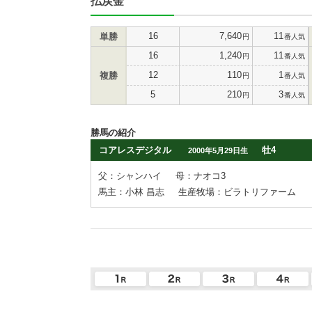
払戻金
16
7,640
11
単勝
円
番人気
16
1,240
11
円
番人気
12
110
1
複勝
円
番人気
5
210
3
円
番人気
勝馬の紹介
コアレスデジタル
牡4
2000年5月29日生
父：シャンハイ
母：ナオコ3
馬主：小林 昌志
生産牧場：ビラトリファーム