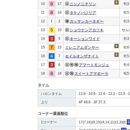
10
17
ニシノニチリン
牝3
11
16
タケノバジリア
牡5
12
2
ガッサンカーネギー
牡3
13
10
ショウナンアカツキ
せん
14
5
ネーションワイド
牡3
15
15
ミレニアムダンサー
牡6
16
7
セイルオンザナイト
牡5
17
6
アマートモンジュ
牡4
18
18
スイートアマポーラ
牝5
タイム
ハロンタイム
12.6 - 10.9 - 12.6 - 12.2 - 12.3 - 
上り
4F 49.6 - 3F 37.3
コーナー通過順位
1コーナー
17(7,16)(9,15)(4,14,11)(1,3)(8,
1