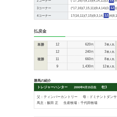
2コーナー
(*17,16)7(9,15)(4,14,11)(3,
12
)
3コーナー
(*17,16)(7,15,11)(9,4,14)(3,
12
)
4コーナー
17(16,11)(7,15)(9,3,14,
12
)4(8,
払戻金
12
620
3
単勝
円
番人気
12
240
3
円
番人気
11
660
8
複勝
円
番人気
9
1,430
12
円
番人気
勝馬の紹介
トレジャーハンター
牡3
2000年4月15日生
父：ティンバーカントリー
母：ドミナントダンサ
馬主：飯田 正
生産牧場：千代田牧場