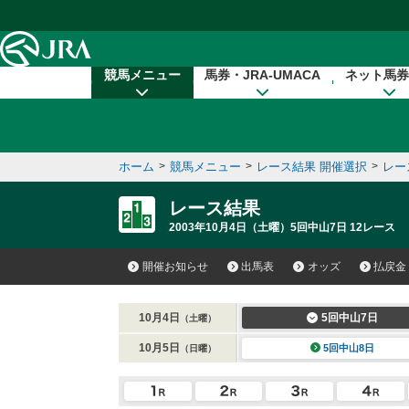
本文へ移動する
競馬メニュー
馬券・JRA-UMACA
ネット馬券
ホーム
>
競馬メニュー
>
レース結果 開催選択
>
レー
レース結果
2003年10月4日（土曜）5回中山7日 12レース
開催お知らせ
出馬表
オッズ
払戻金
10月4日
5回中山7日
（土曜）
10月5日
5回中山8日
（日曜）