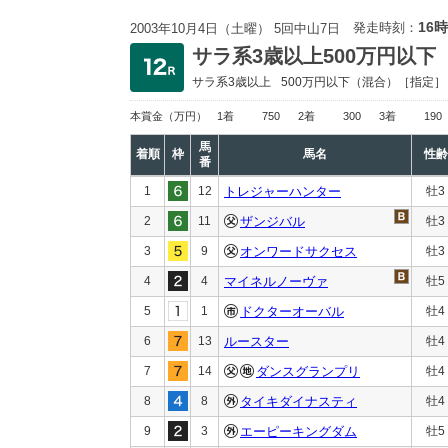
16時
発走時刻：
2003年10月4日（土曜） 5回中山7日
サラ系3歳以上500万円以下
サラ系3歳以上
500万円以下
（混合）［指定］
本賞金
（万円）
1着
750
2着
300
3着
190
馬
着順
枠
馬名
性齢
番
1
12
トレジャーハンター
牡3
2
11
ザンジバル
牡3
3
9
オンワードサクセス
牡3
4
4
マイネルノーヴァ
牡5
5
1
ドクターオーバル
牡4
6
13
ルースター
牡4
7
14
ダンスグランプリ
牡4
8
8
タイキダイナスティ
牡4
9
3
エーピーキングダム
牡5