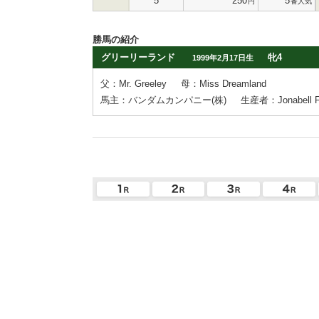
5
250
5
円
番人気
勝馬の紹介
グリーリーランド
牝4
1999年2月17日生
父：Mr. Greeley
母：Miss Dreamland
馬主：バンダムカンパニー(株)
生産者：Jonabell Fa