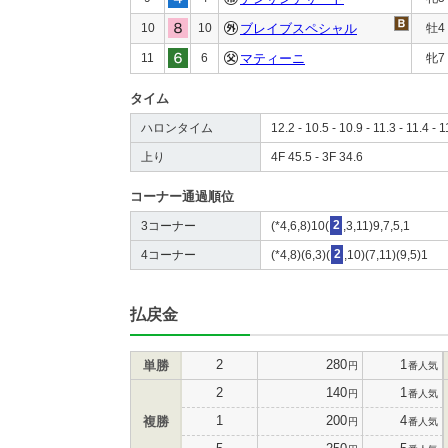
10
10
ブレイブスペシャル
牡4
11
6
マティーニ
牝7
タイム
ハロンタイム
12.2 - 10.5 - 10.9 - 11.3 - 11.4 - 1
上り
4F 45.5 - 3F 34.6
コーナー通過順位
3コーナー
(*4,6,8)10(
2
,3,11)9,7,5,1
4コーナー
(*4,8)(6,3)(
2
,10)(7,11)(9,5)1
払戻金
2
280
1
単勝
円
番人気
2
140
1
円
番人気
1
200
4
複勝
円
番人気