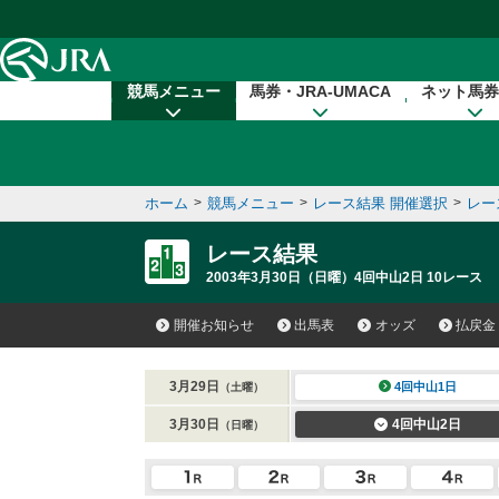
本文へ移動する
競馬メニュー
馬券・JRA-UMACA
ネット馬券
ホーム
>
競馬メニュー
>
レース結果 開催選択
>
レー
レース結果
2003年3月30日（日曜）4回中山2日 10レース
開催お知らせ
出馬表
オッズ
払戻金
3月29日
4回中山1日
（土曜）
3月30日
4回中山2日
（日曜）