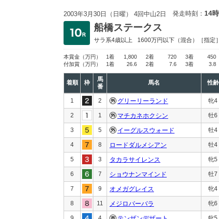
14時
発走時刻：
2003年3月30日（日曜） 4回中山2日
船橋ステークス
サラ系4歳以上
1600万円以下
（混合）［指定
本賞金
（万円）
1着
1,800
2着
720
3着
450
付加賞
（万円）
1着
26.6
2着
7.6
3着
3.8
馬
着順
枠
馬名
性齢
番
1
2
グリーリーランド
牝4
2
1
マチカネホクシン
牡6
3
5
イーグルスウォード
牡4
4
8
ロードダルメシアン
牡4
5
3
タカラサイレンス
牝5
6
7
ショウナンマインド
牡7
7
9
オメガグレイス
牝4
8
11
メジロバーバラ
牝6
9
4
テンザンデザート
牝5