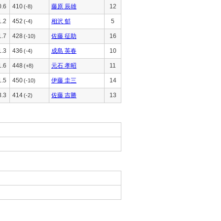
0.6
410
藤原 辰雄
12
(-8)
1.2
452
相沢 郁
5
(-4)
1.7
428
佐藤 征助
16
(-10)
1.3
436
成島 英春
10
(-4)
1.6
448
元石 孝昭
11
(+8)
1.5
450
伊藤 圭三
14
(-10)
3.3
414
佐藤 吉勝
13
(-2)