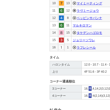
10
13
マイミーティング
11
12
ラヴミージョウ
12
8
ベッピンサバンナ
13
11
マルキロマン
14
15
タケデンハゴロモ
15
5
ジョリーソワレ
16
1
ラフレシール
タイム
ハロンタイム
12.0 - 10.7 - 11.4 - 
上り
4F 51.6 - 3F 40.2
コーナー通過順位
3コーナー
16,
6
,4,14,2(3,12)
4コーナー
16,
6
-4(2,14)(3,12