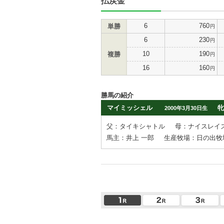
払戻金
6
760
単勝
円
6
230
円
10
190
複勝
円
16
160
円
勝馬の紹介
マイミッシェル
牝
2000年3月30日生
父：タイキシャトル
母：ナイスレイ
馬主：井上 一郎
生産牧場：日の出牧