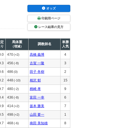
オッズ
印刷用ページ
レース結果の見方
推定
馬体重
単勝
調教師名
上り
人気
（増減）
0.0
470
高橋 義博
4
(+2)
9.3
456
古賀 一隆
3
(-8)
0.6
486
田子 冬樹
2
(0)
0.2
448
相沢 郁
15
(-10)
9.7
480
柄崎 孝
9
(-2)
0.4
436
富田 一幸
6
(-8)
0.9
414
坂本 勝美
7
(+2)
0.5
498
山田 要一
1
(+2)
9.7
468
南田 美知雄
8
(-6)