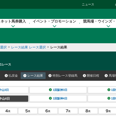
ニュース
ネット馬券購入
イベント・プロモーション
競馬場・ウインズ・
催選択
>
レース結果 レース選択
>
レース結果
 1レース
払戻金
レース結果
特別レース登録馬
開催日程
馬場
中山3日
1回阪神3日
1回
中山4日
1回阪神4日
1回