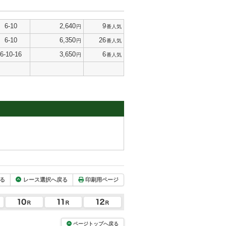
6-10
2,640
9
円
番人気
6-10
6,350
26
円
番人気
6-10-16
3,650
6
円
番人気
る
レース選択へ戻る
印刷用ページ
ページトップへ戻る