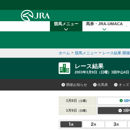
本文へ移動する
競馬メニュー
馬券・JRA-UMACA
ホーム
>
競馬メニュー
>
レース結果 開
レース結果
2003年3月9日（日曜）3回中山4日
開催お知らせ
出馬表
オッズ
3月8日
3回
（土曜）
3月9日
3回
（日曜）