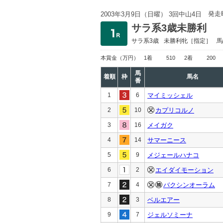
発走
2003年3月9日（日曜） 3回中山4日
サラ系3歳未勝利
サラ系3歳
未勝利
牝［指定］
馬
本賞金
（万円）
1着
510
2着
200
馬
着順
枠
馬名
番
1
6
マイミッシェル
2
10
カプリコルノ
3
16
メイガク
4
14
サマーニース
5
9
メジェールハナコ
6
2
エイダイモーション
7
4
バクシンオーラム
8
3
ベルエアー
9
7
ジェルソミーナ