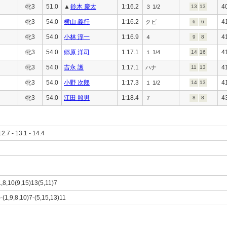
牝3
51.0
▲
鈴木 慶太
1:16.2
4
３ 1/2
13
13
牝3
54.0
横山 義行
1:16.2
4
クビ
6
6
牝3
54.0
小林 淳一
1:16.9
4
４
9
8
牝3
54.0
郷原 洋司
1:17.1
4
１ 1/4
14
16
牝3
54.0
吉永 護
1:17.1
4
ハナ
11
13
牝3
54.0
小野 次郎
1:17.3
4
１ 1/2
14
13
牝3
54.0
江田 照男
1:18.4
4
７
8
8
12.7 - 13.1 - 14.4
1,8,10(9,15)13(5,11)7
)-(1,9,8,10)7-(5,15,13)11