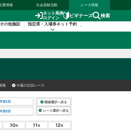
企業情報
社会貢献活動
レース情報
ネット馬券
検索
ビギナーズ
ログイン
その他施設
指定席・入場券ネット予約
情報
今週の注目レース
中京1日
開催選択へ戻る
レース選択へ戻る
中京2日