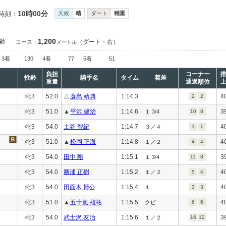
10時00分
時刻：
天候
晴
ダート
稍重
1,200
齢
（ダート・右）
コース：
メートル
3着
130
4着
77
5着
51
負担
コーナー
性齢
騎手名
タイム
着差
重量
通過順位
牝3
52.0
△
蓑島 靖典
1:14.3
4
2
2
牝3
51.0
▲
平沢 健治
1:14.6
3
１ 3/4
10
8
牝3
54.0
土谷 智紀
1:14.7
4
３／４
1
1
牝3
51.0
▲
松岡 正海
1:14.8
4
１／２
4
4
牝3
54.0
田中 剛
1:15.1
3
１ 3/4
11
8
牝3
54.0
勝浦 正樹
1:15.2
4
１／２
5
4
牝3
54.0
田面木 博公
1:15.4
4
１
3
3
牝3
51.0
▲
五十嵐 雄祐
1:15.5
4
クビ
6
6
牝3
54.0
武士沢 友治
1:15.6
3
１／２
16
12