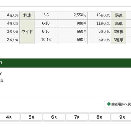
4
3-5
2,550
13
枠連
馬連
番人気
円
番人気
4
6-10
980
11
馬単
番人気
円
番人気
3
6-16
660
6
ワイド
3連複
番人気
円
番人気
2
10-16
560
3
3連単
番人気
円
番人気
3
ズ
場
開催選択へ戻