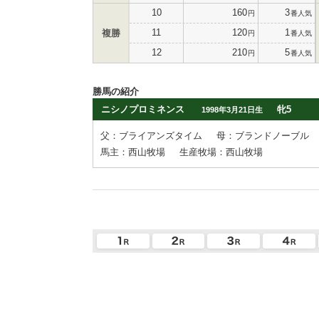
10
160
3
円
番人気
11
120
1
複勝
円
番人気
12
210
5
円
番人気
勝馬の紹介
ニシノプロミネンス
牝5
1998年3月21日生
父：ブライアンズタイム
母：ブランドノーブル
馬主：西山牧場
生産牧場：西山牧場