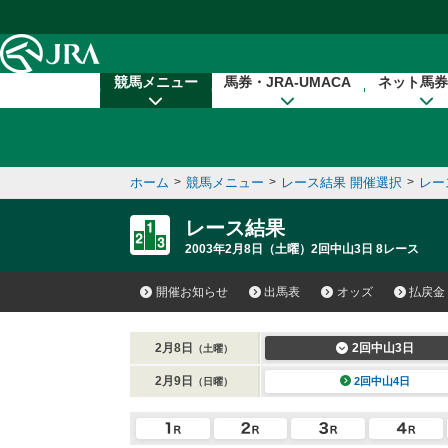
本文へ移動する
競馬メニュー
馬券・JRA-UMACA
ネット馬券
ホーム
>
競馬メニュー
>
レース結果 開催選択
>
レー
レース結果
2003年2月8日（土曜）2回中山3日 8レース
開催お知らせ
出馬表
オッズ
払戻金
2月8日
2回中山3日
（土曜）
2月9日
2回中山4日
（日曜）