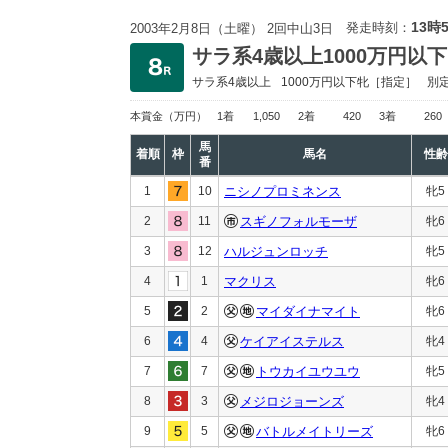
13時
発走時刻：
2003年2月8日（土曜） 2回中山3日
サラ系4歳以上1000万円以下
サラ系4歳以上
1000万円以下
牝［指定］
別
本賞金
（万円）
1着
1,050
2着
420
3着
260
馬
着順
枠
馬名
性齢
番
1
10
ニシノプロミネンス
牝5
2
11
スギノフォルモーザ
牝6
3
12
ハルジュンロッチ
牝5
4
1
マクリス
牝6
5
2
マイダイナマイト
牝6
6
4
ケイアイステルス
牝4
7
7
トウカイユウユウ
牝5
8
3
メジロジョーンズ
牝4
9
5
バトルメイトリーズ
牝6