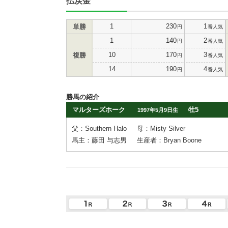
払戻金
1
230
1
単勝
円
番人気
1
140
2
円
番人気
10
170
3
複勝
円
番人気
14
190
4
円
番人気
勝馬の紹介
マルターズホーク
牡5
1997年5月9日生
父：Southern Halo
母：Misty Silver
馬主：藤田 与志男
生産者：Bryan Boone