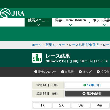
本文へ移動する
競馬メニュー
馬券・JRA-UMACA
ネット馬券
ホーム
>
競馬メニュー
>
レース結果 開催選択
>
レー
レース結果
2002年12月15日（日曜）5回中山6日 12レース
開催お知らせ
出馬表
オッズ
払戻金
12月14日
5回中山5日
（土曜）
12月15日
5回中山6日
（日曜）