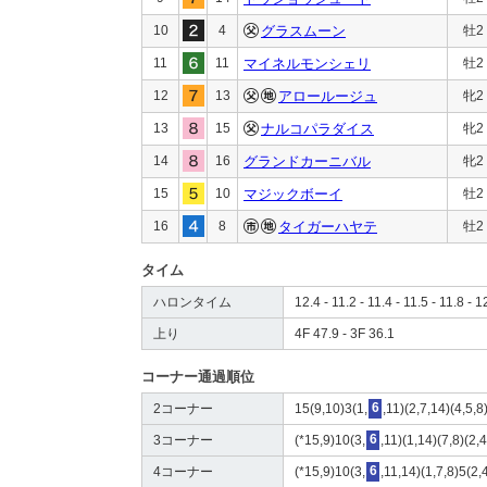
10
4
グラスムーン
牡2
11
11
マイネルモンシェリ
牡2
12
13
アロールージュ
牝2
13
15
ナルコパラダイス
牝2
14
16
グランドカーニバル
牝2
15
10
マジックボーイ
牡2
16
8
タイガーハヤテ
牡2
タイム
ハロンタイム
12.4 - 11.2 - 11.4 - 11.5 - 11.8 - 1
上り
4F 47.9 - 3F 36.1
コーナー通過順位
2コーナー
15(9,10)3(1,
6
,11)(2,7,14)(4,5,
3コーナー
(*15,9)10(3,
6
,11)(1,14)(7,8)(2,
4コーナー
(*15,9)10(3,
6
,11,14)(1,7,8)5(2,