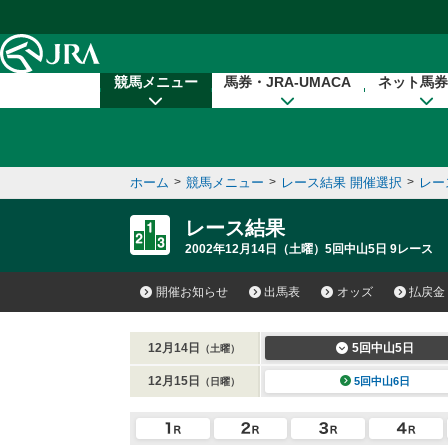
本文へ移動する
競馬メニュー
馬券・JRA-UMACA
ネット馬券
ホーム
>
競馬メニュー
>
レース結果 開催選択
>
レー
レース結果
2002年12月14日（土曜）5回中山5日 9レース
開催お知らせ
出馬表
オッズ
払戻金
12月14日
5回中山5日
（土曜）
12月15日
5回中山6日
（日曜）