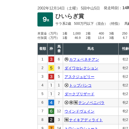
14
発走時刻：
2002年12月14日（土曜） 5回中山5日
ひいらぎ賞
サラ系2歳
500万円以下
（混合）（特指）
馬
本賞金
（万円）
1着
1,000
2着
400
3着
250
付加賞
（万円）
1着
46.9
2着
13.4
3着
6.7
馬
着順
枠
馬名
性齢
番
1
6
カフェベネチアン
牡2
2
9
ダイワセレクション
牡2
3
5
アスクジュビリー
牡2
4
1
トップパシコ
牡2
5
2
ダークブリザード
牡2
6
7
テンノベニバラ
牝2
7
12
ウインドヴェイン
牝2
8
3
ナイキアディライト
牡2
9
14
トウショウシュート
牡2