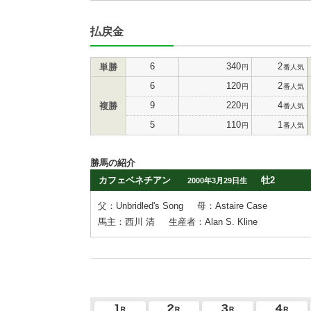
払戻金
6
340
2
単勝
円
番人気
6
120
2
円
番人気
9
220
4
複勝
円
番人気
5
110
1
円
番人気
勝馬の紹介
カフェベネチアン
牡2
2000年3月29日生
父：Unbridled's Song
母：Astaire Case
馬主：西川 清
生産者：Alan S. Kline