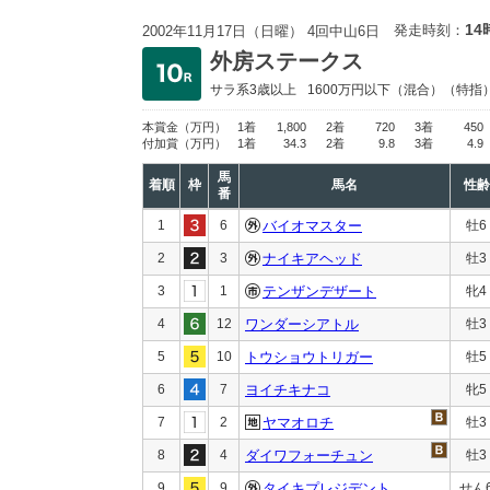
14
発走時刻：
2002年11月17日（日曜） 4回中山6日
外房ステークス
サラ系3歳以上
1600万円以下
（混合）（特指
本賞金
（万円）
1着
1,800
2着
720
3着
450
付加賞
（万円）
1着
34.3
2着
9.8
3着
4.9
馬
着順
枠
馬名
性齢
番
1
6
バイオマスター
牡6
2
3
ナイキアヘッド
牡3
3
1
テンザンデザート
牝4
4
12
ワンダーシアトル
牡3
5
10
トウショウトリガー
牡5
6
7
ヨイチキナコ
牝5
7
2
ヤマオロチ
牡3
8
4
ダイワフォーチュン
牡3
9
9
タイキプレジデント
せん