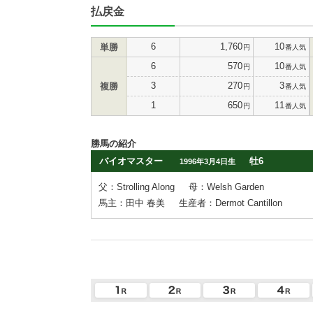
払戻金
6
1,760
10
単勝
円
番人気
6
570
10
円
番人気
3
270
3
複勝
円
番人気
1
650
11
円
番人気
勝馬の紹介
バイオマスター
牡6
1996年3月4日生
父：Strolling Along
母：Welsh Garden
馬主：田中 春美
生産者：Dermot Cantillon