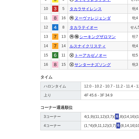
10
5
タカラサイレンス
牝4
11
16
ヌーヴァレジェンダ
牝4
12
8
タカラテイオー
せん
13
13
シーキングザロマン
牡7
14
14
ルスナイクリスティ
牝4
15
11
トーアカゼノオー
牡5
16
15
サンターナズソング
牝3
タイム
ハロンタイム
12.0 - 10.2 - 10.7 - 11.2 - 11.4 - 
上り
4F 45.6 - 3F 34.9
コーナー通過順位
3コーナー
4(1,9)(11,12)(3,7)(
6
,8)(14,16)(
4コーナー
(1,*4)(9,11,12)(3,7)
6
(8,14,16)1