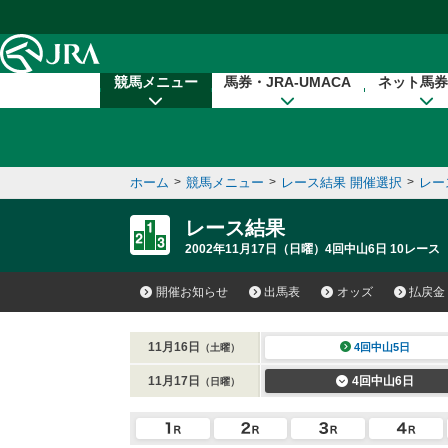
本文へ移動する
競馬メニュー
馬券・JRA-UMACA
ネット馬券
ホーム
>
競馬メニュー
>
レース結果 開催選択
>
レー
レース結果
2002年11月17日（日曜）4回中山6日 10レース
開催お知らせ
出馬表
オッズ
払戻金
11月16日
4回中山5日
（土曜）
11月17日
4回中山6日
（日曜）