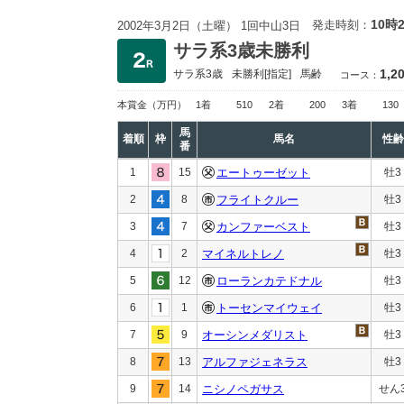
10時
発走時刻：
2002年3月2日（土曜） 1回中山3日
サラ系3歳未勝利
1,2
サラ系3歳
未勝利
[指定]
馬齢
コース：
本賞金
（万円）
1着
510
2着
200
3着
130
馬
着順
枠
馬名
性齢
番
1
15
エートゥーゼット
牡3
2
8
フライトクルー
牡3
3
7
カンファーベスト
牡3
4
2
マイネルトレノ
牡3
5
12
ローランカテドナル
牡3
6
1
トーセンマイウェイ
牡3
7
9
オーシンメダリスト
牡3
8
13
アルファジェネラス
牡3
9
14
ニシノペガサス
せん