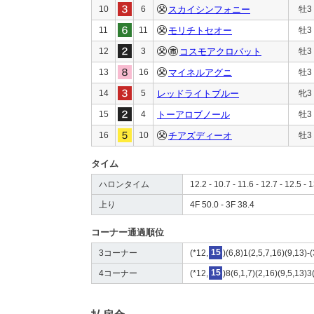
10
6
スカイシンフォニー
牡3
11
11
モリチトセオー
牡3
12
3
コスモアクロバット
牡3
13
16
マイネルアグニ
牡3
14
5
レッドライトブルー
牝3
15
4
トーアロブノール
牡3
16
10
チアズディーオ
牡3
タイム
ハロンタイム
12.2 - 10.7 - 11.6 - 12.7 - 12.5 - 
上り
4F 50.0 - 3F 38.4
コーナー通過順位
3コーナー
(*12,
15
)(6,8)1(2,5,7,16)(9,13)-
4コーナー
(*12,
15
)8(6,1,7)(2,16)(9,5,13)3