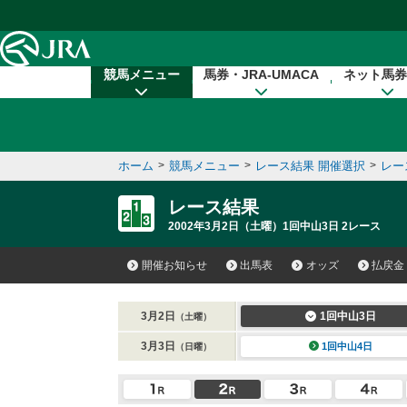
本文へ移動する
競馬メニュー
馬券・JRA-UMACA
ネット馬券
ホーム
>
競馬メニュー
>
レース結果 開催選択
>
レー
レース結果
2002年3月2日（土曜）1回中山3日 2レース
開催お知らせ
出馬表
オッズ
払戻金
3月2日
1回中山3日
（土曜）
3月3日
1回中山4日
（日曜）