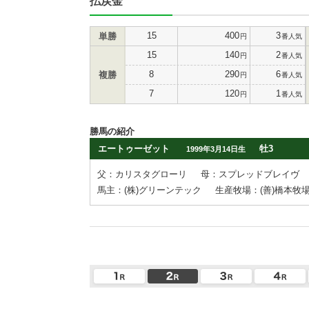
払戻金
15
400
3
単勝
円
番人気
15
140
2
円
番人気
8
290
6
複勝
円
番人気
7
120
1
円
番人気
勝馬の紹介
エートゥーゼット
牡3
1999年3月14日生
父：カリスタグローリ
母：スプレッドブレイヴ
馬主：(株)グリーンテック
生産牧場：(善)橋本牧