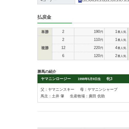
払戻金
2
190
1
単勝
円
番人気
2
110
1
円
番人気
12
220
4
複勝
円
番人気
6
120
2
円
番人気
勝馬の紹介
ヤマニンロージー
牝3
1998年5月9日生
父：ヤマニンスキー
母：ヤマニンシャープ
馬主：土井 肇
生産牧場：廣田 伉助