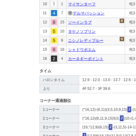
10
1
マイサンターフ
牝3
11
7
デルマパッション
牝3
12
15
ソーインラブ
牝3
13
10
タケノソブリン
牝3
14
9
ニシノレディブルー
牝3
15
16
シャドウポエム
牝3
16
4
カーネギーポイント
牝3
タイム
ハロンタイム
12.9 - 12.0 - 13.0 - 13.7 - 12.6 - 
上り
4F 52.7 - 3F 39.8
コーナー通過順位
1コーナー
(*16,12)-(6,11)(3,5,10,9,15)
2
-(
2コーナー
(*16,12)(6,11,9,15)5(3,
2
)10-(1,
3コーナー
(16,*12,9)(6,15)
2
-(3,11,5)-14-1
4コーナー
2
(12,9)6(16,15)(11,5)3,13(7,8,