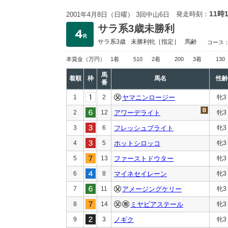
11時
発走時刻：
2001年4月8日（日曜） 3回中山6日
サラ系3歳未勝利
サラ系3歳
未勝利
牝［指定］
馬齢
コース
本賞金
（万円）
1着
510
2着
200
3着
130
馬
着順
枠
馬名
性齢
番
1
2
ヤマニンロージー
牝3
2
12
アワーデライト
牝3
3
6
フレッシュブライト
牝3
4
5
ホットシロッコ
牝3
5
13
ファーストドウター
牝3
6
8
マイネセイレーン
牝3
7
11
アメージングケリー
牝3
8
14
ミヤビアステール
牝3
9
3
ノギク
牝3