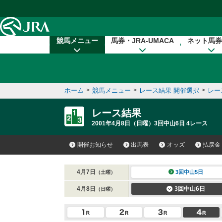
本文へ移動する
競馬メニュー
馬券・JRA-UMACA
ネット馬券
ホーム
>
競馬メニュー
>
レース結果 開催選択
>
レー
レース結果
2001年4月8日（日曜）3回中山6日 4レース
開催お知らせ
出馬表
オッズ
払戻金
4月7日
3回中山5日
（土曜）
4月8日
3回中山6日
（日曜）