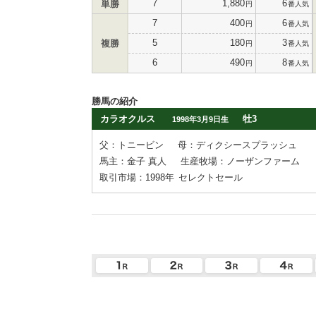
7
1,880
6
単勝
円
番人気
7
400
6
円
番人気
5
180
3
複勝
円
番人気
6
490
8
円
番人気
勝馬の紹介
カラオクルス
牡3
1998年3月9日生
父：トニービン
母：ディクシースプラッシュ
馬主：金子 真人
生産牧場：ノーザンファーム
取引市場：1998年
セレクトセール