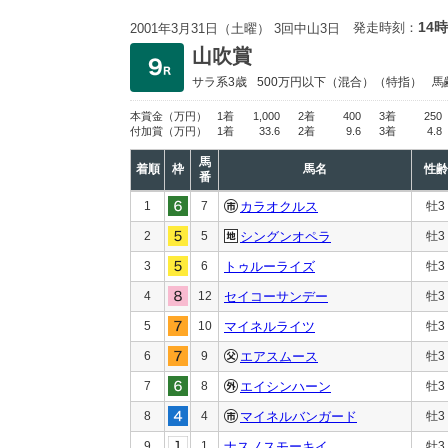
14時
発走時刻：
2001年3月31日（土曜） 3回中山3日
山吹賞
サラ系3歳
500万円以下
（混合）（特指）
馬
本賞金
（万円）
1着
1,000
2着
400
3着
250
付加賞
（万円）
1着
33.6
2着
9.6
3着
4.8
馬
着順
枠
馬名
性齢
番
1
7
カラオクルス
牡3
2
5
シングンオペラ
牡3
3
6
トゥルーライズ
牡3
4
12
セイコーサンデー
牡3
5
10
マイネルライツ
牡3
6
9
エアスムース
牡3
7
8
エイシンハーン
牡3
8
4
マイネルバンガード
牡3
9
1
ナスノスモーキイ
牡3