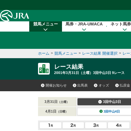
本文へ移動する
競馬メニュー
馬券・JRA-UMACA
ネット馬券
ホーム
>
競馬メニュー
>
レース結果 開催選択
>
レー
レース結果
2001年3月31日（土曜）3回中山3日 9レース
開催お知らせ
出馬表
オッズ
払戻金
3月31日
3回中山3日
（土曜）
4月1日
3回中山4日
（日曜）