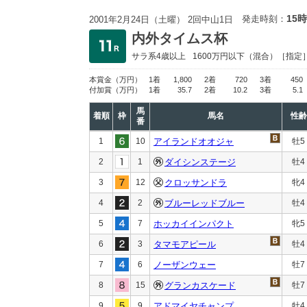
15時
発走時刻：
2001年2月24日（土曜） 2回中山1日
内外タイムス杯
サラ系4歳以上
1600万円以下
（混合）［指定
本賞金
（万円）
1着
1,800
2着
720
3着
450
付加賞
（万円）
1着
35.7
2着
10.2
3着
5.1
馬
着順
枠
馬名
性齢
番
1
10
アイランドオオジャ
牡5
2
1
ダイシンステージ
牡4
3
12
クロッサンドラ
牝4
4
2
ブルーレッドブルー
牡4
5
7
ホッカイインパクト
牝5
6
3
タマモアピール
牡4
7
6
ノーザンウェー
牡7
8
15
グランカスケード
牡7
9
9
アドマイヤチャンプ
牡4