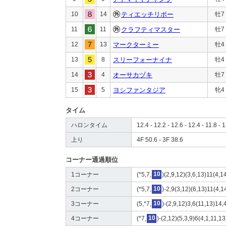
10
14
ティエッチリボー
牡7
11
11
クラフティマスター
牡7
12
13
マークターミー
牡4
13
8
スリーフォーナイナ
牡4
14
4
オーサカヅキ
牡7
15
5
ヨシファンタジア
牝4
タイム
ハロンタイム
12.4 - 12.2 - 12.6 - 12.4 - 11.8 - 1
上り
4F 50.6 - 3F 38.6
コーナー通過順位
1コーナー
(*5,7,
10
)(2,9,12)(3,6,13)11(4,1
2コーナー
(*5,7,
10
)-2,9(3,12)(6,13)11(4,1
3コーナー
(5,*7,
10
)-(2,9,12)3,6(11,13)14,
4コーナー
(*7,
10
)-(2,12)(5,3,9)6(4,1,11,13