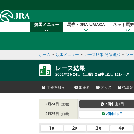
本文へ移動する
競馬メニュー
馬券・JRA-UMACA
ネット馬券
ホーム
>
競馬メニュー
>
レース結果 開催選択
>
レー
レース結果
2001年2月24日（土曜）2回中山1日 11レース
開催お知らせ
出馬表
オッズ
払戻金
2月24日
2回中山1日
（土曜）
2月25日
2回中山2日
（日曜）