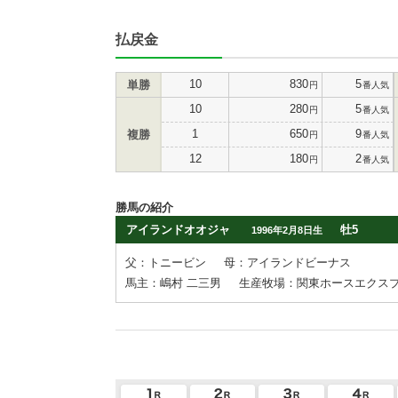
払戻金
10
830
5
単勝
円
番人気
10
280
5
円
番人気
1
650
9
複勝
円
番人気
12
180
2
円
番人気
勝馬の紹介
アイランドオオジャ
牡5
1996年2月8日生
父：トニービン
母：アイランドビーナス
馬主：嶋村 二三男
生産牧場：関東ホースエクス