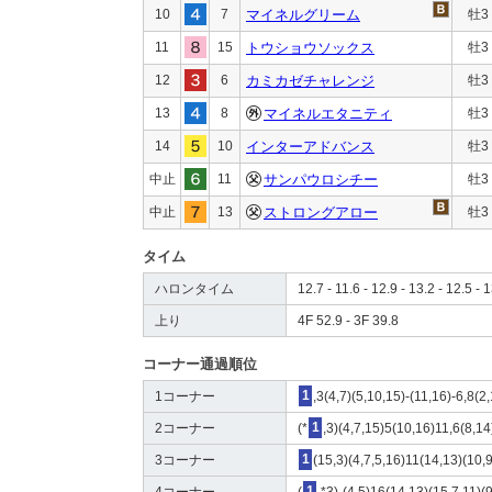
10
7
マイネルグリーム
牡3
11
15
トウショウソックス
牡3
12
6
カミカゼチャレンジ
牡3
13
8
マイネルエタニティ
牡3
14
10
インターアドバンス
牡3
中止
11
サンパウロシチー
牡3
中止
13
ストロングアロー
牡3
タイム
ハロンタイム
12.7 - 11.6 - 12.9 - 13.2 - 12.5 - 1
上り
4F 52.9 - 3F 39.8
コーナー通過順位
1コーナー
1
,3(4,7)(5,10,15)-(11,16)-6,8(2
2コーナー
(*
1
,3)(4,7,15)5(10,16)11,6(8,14
3コーナー
1
(15,3)(4,7,5,16)11(14,13)(10,
4コーナー
(
1
,*3)-(4,5)16(14,13)(15,7,11)(