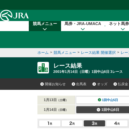
本文へ移動する
競馬メニュー
馬券・JRA-UMACA
ネット馬券
ホーム
>
競馬メニュー
>
レース結果 開催選択
>
レー
レース結果
2001年1月14日（日曜）1回中山6日 3レース
開催お知らせ
出馬表
オッズ
払戻金
1月13日
1回中山5日
（土曜）
1月14日
1回中山6日
（日曜）