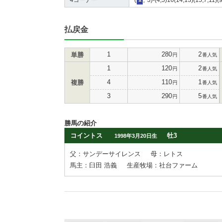
払戻金
1
280
2
単勝
円
番人気
1
120
2
円
番人気
4
110
1
複勝
円
番人気
3
290
5
円
番人気
勝馬の紹介
コイントス
牡3
1998年3月20日生
父：サンデーサイレンス
母：レトス
馬主：臼田 浩義
生産牧場：社台ファーム