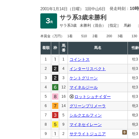
10時
発走時刻：
2001年1月14日（日曜） 1回中山6日
サラ系3歳未勝利
サラ系3歳
未勝利
（混合）［指定］
馬齢
本賞金
（万円）
1着
510
2着
200
3着
130
馬
着順
枠
馬名
性齢
番
1
1
コイントス
牡3
2
4
インターリスペクト
牡3
3
3
ケントグリーン
牡3
4
12
マイネルジール
牡3
5
16
ロットシュナイダー
牡3
6
14
グリーンプリメーラ
牝3
7
5
シルクエルフィン
牝3
8
9
マイネセイレーン
牝3
9
2
サテライトジュニア
牡3