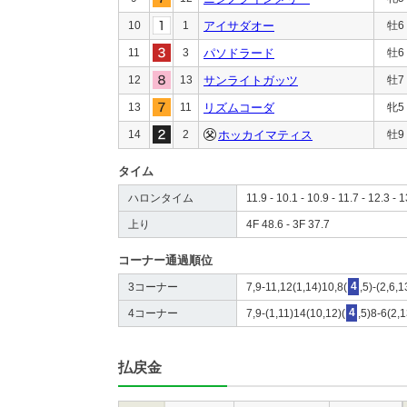
10
1
アイサダオー
牡6
11
3
パソドラード
牡6
12
13
サンライトガッツ
牡7
13
11
リズムコーダ
牝5
14
2
ホッカイマティス
牡9
タイム
ハロンタイム
11.9 - 10.1 - 10.9 - 11.7 - 12.3 - 
上り
4F 48.6 - 3F 37.7
コーナー通過順位
3コーナー
7,9-11,12(1,14)10,8(
4
,5)-(2,6,1
4コーナー
7,9-(1,11)14(10,12)(
4
,5)8-6(2,1
払戻金