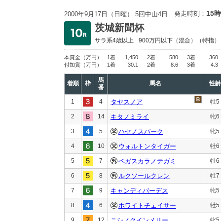
15時
発走時刻：
2000年9月17日（日曜） 5回中山4日
茨城新聞杯
サラ系4歳以上
900万円以下
（混合）（特指）
本賞金
（万円）
1着
1,450
2着
580
3着
360
付加賞
（万円）
1着
30.1
2着
8.6
3着
4.3
馬
着順
枠
馬名
性齢
番
1
4
タヤスノア
牡5
2
14
キタノミライ
牝6
3
5
ハセノスパーク
牝5
4
10
ウォルトンタイガー
牡6
5
7
ベガスカラノテガミ
牡6
6
8
ルクソールクレン
牡7
7
9
キャンディバーデス
牝5
8
6
ホワイトチェイサー
牡5
9
12
ニシノクインメリー
牝5