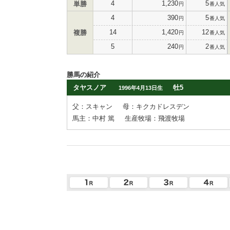
4
1,230
5
単勝
円
番人気
4
390
5
円
番人気
14
1,420
12
複勝
円
番人気
5
240
2
円
番人気
勝馬の紹介
タヤスノア
牡5
1996年4月13日生
父：スキャン
母：キクカドレスデン
馬主：中村 篤
生産牧場：飛渡牧場