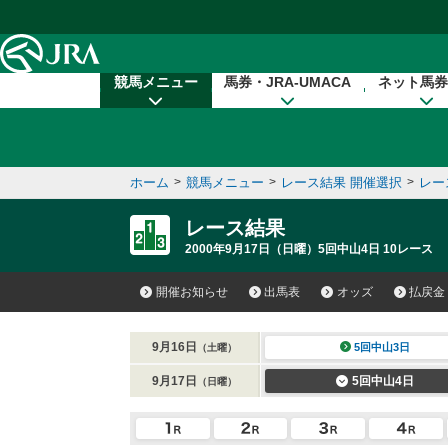
本文へ移動する
競馬メニュー
馬券・JRA-UMACA
ネット馬券
ホーム
>
競馬メニュー
>
レース結果 開催選択
>
レー
レース結果
2000年9月17日（日曜）5回中山4日 10レース
開催お知らせ
出馬表
オッズ
払戻金
9月16日
5回中山3日
（土曜）
9月17日
5回中山4日
（日曜）