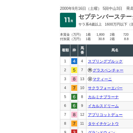
発
2000年9月16日（土曜） 5回中山3日
セプテンバーステー
サラ系4歳以上
1600万円以下
（
本賞金
（万円）
1着
1,800
2着
720
付加賞
（万円）
1着
30.8
2着
8.8
馬
着順
枠
馬名
番
1
4
スプリングブルック
2
7
グラスベンチャー
3
13
マティーニ
4
10
サクラフォーエバー
5
8
カルミナブラーナ
6
9
イカルスドリーム
7
12
アプリコットデュー
8
11
タケイチケントウ
9
3
グランドウィン