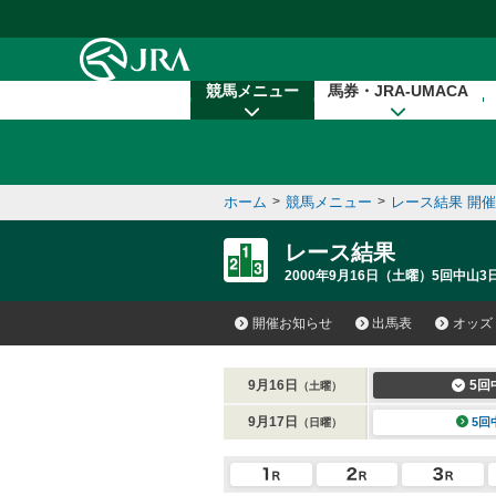
本文へ移動する
競馬メニュー
馬券・JRA-UMACA
ホーム
>
競馬メニュー
>
レース結果 開
レース結果
2000年9月16日（土曜）5回中山3日
開催お知らせ
出馬表
オッズ
9月16日
5回
（土曜）
9月17日
5回
（日曜）