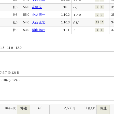
牡5
56.0
高橋 亮
1:10.1
3
ハナ
7
8
牡8
55.0
小林 淳一
1:10.2
3
１／２
9
7
牡6
54.0
大西 直宏
1:10.3
3
クビ
13
13
牡9
53.0
横山 義行
1:11.1
3
５
1
1
11.5 - 11.9 - 12.0
10)2,7-(9,12)-5
(6,10)7(9,12)-5
10
4-5
2,550
11
枠連
馬連
番人気
円
番人気