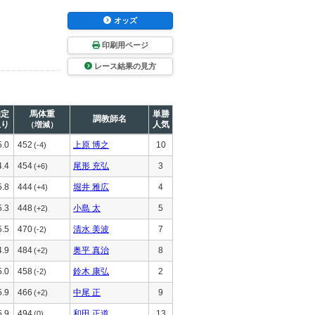
オッズ
印刷用ページ
レース結果の見方
推定
馬体重
単勝
調教師名
上り
人気
（増減）
5.0
452
上原 博之
10
(-4)
4.4
454
尾形 充弘
3
(+6)
5.8
444
堀井 雅広
4
(+4)
5.3
448
小島 太
5
(+2)
5.5
470
清水 美波
7
(-2)
4.9
484
奥平 真治
8
(+2)
5.0
458
鈴木 康弘
2
(-2)
5.9
466
中尾 正
9
(+2)
5.9
494
和田 正道
13
(0)