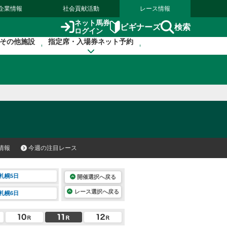
企業情報
社会貢献活動
レース情報
ネット馬券
検索
ビギナーズ
ログイン
その他施設
指定席・入場券ネット予約
情報
今週の注目レース
札幌5日
開催選択へ戻る
レース選択へ戻る
札幌6日