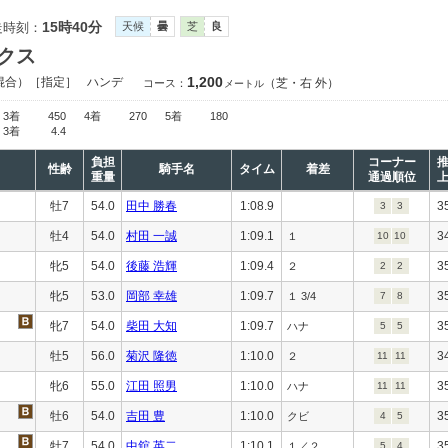
15時40分
走時刻：
天候
曇
芝
良
クス
1,200
混合）［指定］
ハンデ
（芝・右 外）
コース：
メートル
3着
450
4着
270
5着
180
3着
4.4
負担
コーナー
性齢
騎手名
タイム
着差
重量
通過順位
牡7
54.0
田中 勝春
1:08.9
3
3
3
牡4
54.0
村田 一誠
1:09.1
3
１
10
10
牝5
54.0
後藤 浩輝
1:09.4
3
２
2
2
牝5
53.0
岡部 幸雄
1:09.7
3
１ 3/4
7
8
牝7
54.0
柴田 大知
1:09.7
3
ハナ
5
5
牡5
56.0
菊沢 隆徳
1:10.0
3
２
11
11
牝6
55.0
江田 照男
1:10.0
3
ハナ
11
11
牡6
54.0
吉田 豊
1:10.0
3
クビ
4
5
牡7
54.0
中舘 英二
1:10.1
3
１／２
5
4