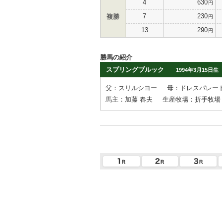
4
630
円
7
230
複勝
円
13
290
円
勝馬の紹介
スプリングブルック
1994年3月15日生
父：スリルシヨー
母：ドレスパレー
馬主：加藤 春夫
生産牧場：折手牧場