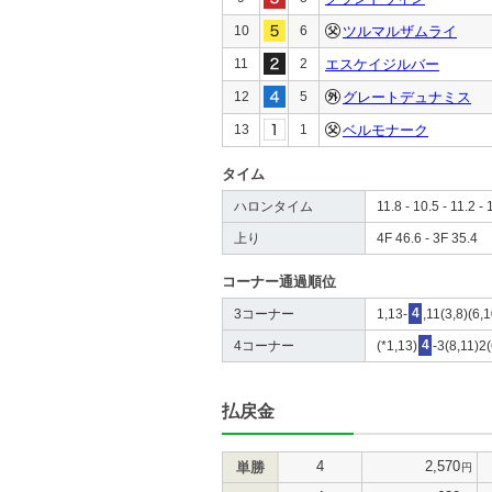
10
6
ツルマルザムライ
11
2
エスケイジルバー
12
5
グレートデュナミス
13
1
ベルモナーク
タイム
ハロンタイム
11.8 - 10.5 - 11.2 - 
上り
4F 46.6 - 3F 35.4
コーナー通過順位
3コーナー
1,13-
4
,11(3,8)(6,
4コーナー
(*1,13)
4
-3(8,11)2
払戻金
4
2,570
単勝
円