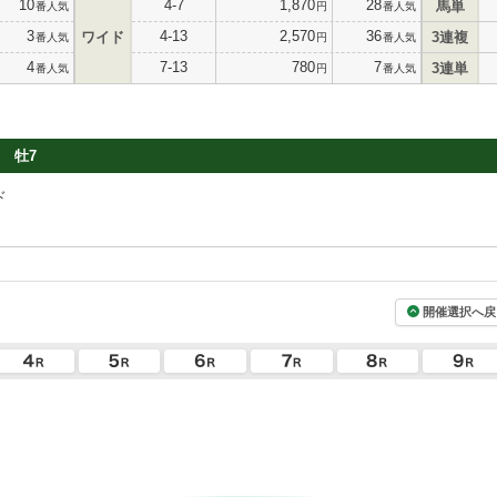
10
4-7
1,870
28
馬単
番人気
円
番人気
3
4-13
2,570
36
ワイド
3連複
番人気
円
番人気
4
7-13
780
7
3連単
番人気
円
番人気
牡7
ド
開催選択へ戻