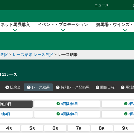
ニュース
ネット馬券購入
イベント・プロモーション
競馬場・ウインズ・
催選択
>
レース結果 レース選択
>
レース結果
 11レース
払戻金
レース結果
特別レース登録馬
開催日程
馬場
中山3日
4回阪神3日
2回
中山4日
4回阪神4日
2回