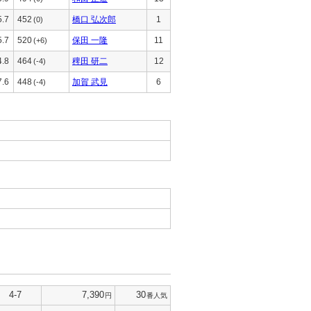
5.7
452
橋口 弘次郎
1
(0)
5.7
520
保田 一隆
11
(+6)
4.8
464
稗田 研二
12
(-4)
7.6
448
加賀 武見
6
(-4)
4-7
7,390
30
円
番人気