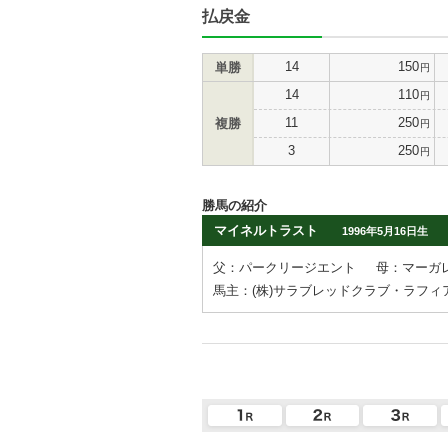
払戻金
14
150
単勝
円
14
110
円
11
250
複勝
円
3
250
円
勝馬の紹介
マイネルトラスト
1996年5月16日生
父：パークリージエント
母：マーガ
馬主：(株)サラブレッドクラブ・ラフィ