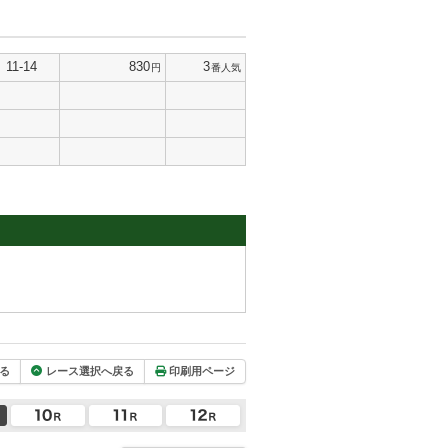
11-14
830
3
円
番人気
る
レース選択へ戻る
印刷用ページ