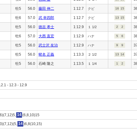
牡5
56.0
藤田 伸二
1:12.7
3
クビ
16
15
牡6
57.0
武 幸四郎
1:12.7
3
クビ
13
15
牡5
56.0
徳吉 孝士
1:12.9
3
１ 1/2
2
2
牡6
57.0
大西 直宏
1:12.9
3
ハナ
5
6
牡5
56.0
武士沢 友治
1:12.9
3
ハナ
9
9
牡5
56.0
蛯名 正義
1:13.3
3
２ 1/2
13
14
牡5
56.0
石崎 隆之
1:13.5
3
１ 1/4
1
2
12.1 - 12.3 - 12.9
6)(7,12)5,
14
(6,8,10)15
3)(7,12)(5,
14
)6,8(10,15)