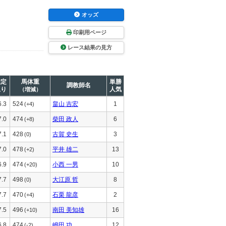
オッズ
印刷用ページ
レース結果の見方
推定
馬体重
単勝
調教師名
上り
人気
（増減）
6.3
524
畠山 吉宏
1
(+4)
7.0
474
柴田 政人
6
(+8)
7.1
428
古賀 史生
3
(0)
7.0
478
平井 雄二
13
(+2)
6.9
474
小西 一男
10
(+20)
7.7
498
大江原 哲
8
(0)
7.7
470
石栗 龍彦
2
(+4)
7.5
496
南田 美知雄
16
(+10)
6.8
474
嶋田 功
12
(-2)