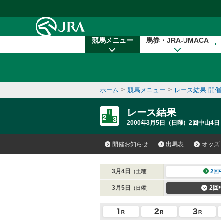
本文へ移動する
競馬メニュー
馬券・JRA-UMACA
ホーム
>
競馬メニュー
>
レース結果 開
レース結果
2000年3月5日（日曜）2回中山4日
開催お知らせ
出馬表
オッズ
3月4日
2回
（土曜）
3月5日
2回
（日曜）