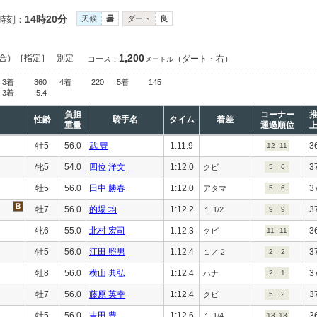
14時20分
時刻：
天候
曇
ダート
良
1,200
合）［指定］
別定
（ダート・右）
コース：
メートル
3着
360
4着
220
5着
145
3着
5.4
負担
コーナー
性齢
騎手名
タイム
着差
重量
通過順位
牡5
56.0
武 豊
1:11.9
3
12
11
牝5
54.0
四位 洋文
1:12.0
3
クビ
5
6
牡5
56.0
田中 勝春
1:12.0
3
アタマ
5
6
牡7
56.0
的場 均
1:12.2
3
１ 1/2
9
9
牝6
55.0
北村 宏司
1:12.3
3
クビ
11
11
牡5
56.0
江田 照男
1:12.4
3
１／２
2
2
牡8
56.0
横山 典弘
1:12.4
3
ハナ
2
1
牡7
56.0
藤原 英幸
1:12.4
3
クビ
5
2
牡5
56.0
吉田 豊
1:12.6
3
１ 1/4
13
13