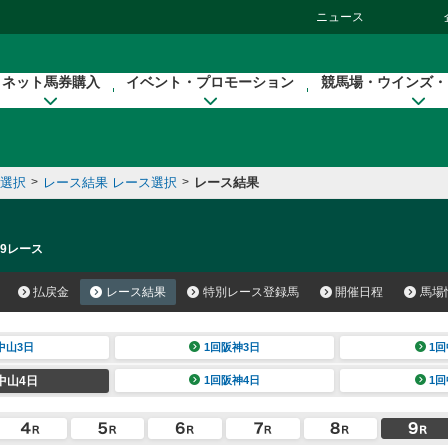
ニュース
ネット馬券購入
イベント・プロモーション
競馬場・ウインズ・
催選択
>
レース結果 レース選択
>
レース結果
 9レース
払戻金
レース結果
特別レース登録馬
開催日程
馬場
中山3日
1回阪神3日
1回
中山4日
1回阪神4日
1回