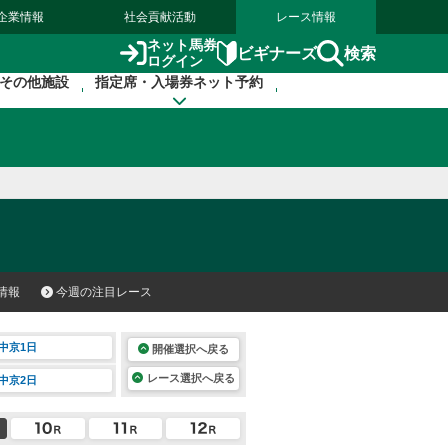
企業情報
社会貢献活動
レース情報
ネット馬券
検索
ビギナーズ
ログイン
その他施設
指定席・入場券ネット予約
情報
今週の注目レース
中京1日
開催選択へ戻る
レース選択へ戻る
中京2日