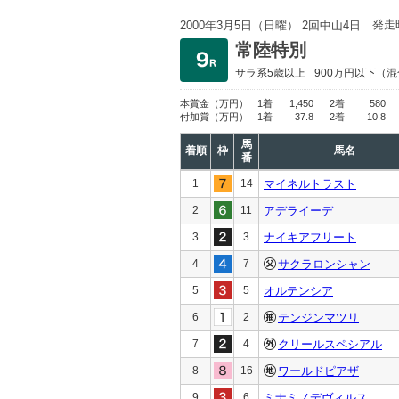
発走
2000年3月5日（日曜） 2回中山4日
常陸特別
サラ系5歳以上
900万円以下
（混
本賞金
（万円）
1着
1,450
2着
580
付加賞
（万円）
1着
37.8
2着
10.8
馬
着順
枠
馬名
番
1
14
マイネルトラスト
2
11
アデライーデ
3
3
ナイキアフリート
4
7
サクラロンシャン
5
5
オルテンシア
6
2
テンジンマツリ
7
4
クリールスペシアル
8
16
ワールドピアザ
9
6
ミナミノデヴィルス