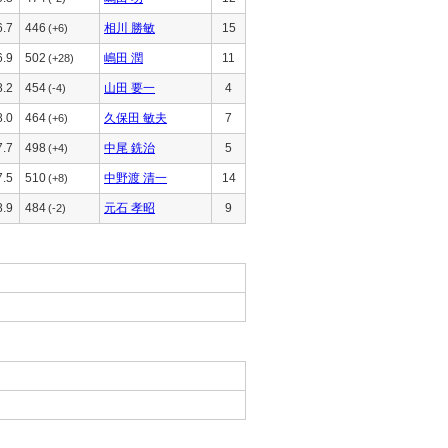
6.7
446
相川 勝敏
15
(+6)
6.9
502
嶋田 潤
11
(+28)
8.2
454
山田 要一
4
(-4)
8.0
464
久保田 敏夫
7
(+6)
7.7
498
中尾 銑治
5
(+4)
7.5
510
中野渡 清一
14
(+8)
8.9
484
元石 孝昭
9
(-2)