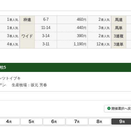
1
6-7
460
2
枠連
馬連
番人気
円
番人気
1
11-14
440
3
馬単
番人気
円
番人気
3
3-14
390
2
ワイド
3連複
番人気
円
番人気
4
3-11
1,190
12
3連単
番人気
円
番人気
牡5
レツトイブキ
アン
生産牧場：坂元 芳春
開催選択へ戻