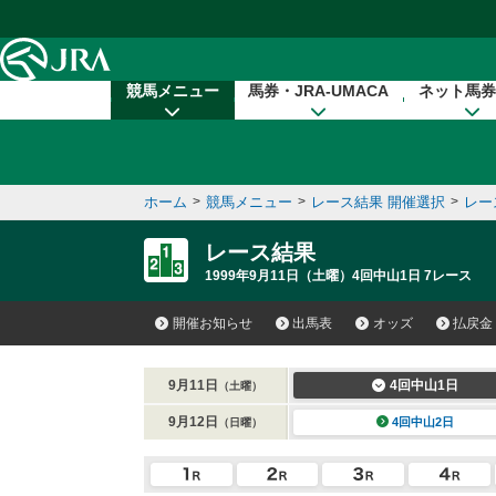
本文へ移動する
競馬メニュー
馬券・JRA-UMACA
ネット馬券
ホーム
>
競馬メニュー
>
レース結果 開催選択
>
レー
レース結果
1999年9月11日（土曜）4回中山1日 7レース
開催お知らせ
出馬表
オッズ
払戻金
9月11日
4回中山1日
（土曜）
9月12日
4回中山2日
（日曜）