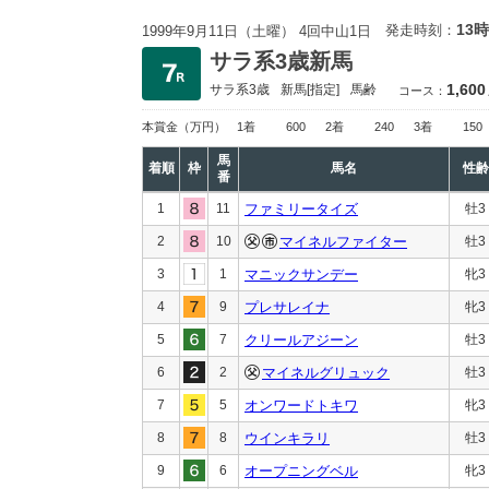
13時
発走時刻：
1999年9月11日（土曜） 4回中山1日
サラ系3歳新馬
1,600
サラ系3歳
新馬
[指定]
馬齢
コース：
本賞金
（万円）
1着
600
2着
240
3着
150
馬
着順
枠
馬名
性齢
番
1
11
ファミリータイズ
牡3
2
10
マイネルファイター
牡3
3
1
マニックサンデー
牝3
4
9
プレサレイナ
牝3
5
7
クリールアジーン
牡3
6
2
マイネルグリュック
牡3
7
5
オンワードトキワ
牝3
8
8
ウインキラリ
牡3
9
6
オープニングベル
牝3