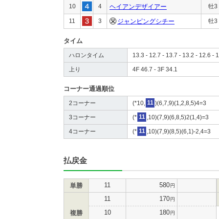
10
4
ヘイアンデザイアー
牡3
11
3
ジャンピングシチー
牡3
タイム
ハロンタイム
13.3 - 12.7 - 13.7 - 13.2 - 12.6 - 
上り
4F 46.7 - 3F 34.1
コーナー通過順位
2コーナー
(*10,
11
)(6,7,9)(1,2,8,5)4=3
3コーナー
(*
11
,10)(7,9)(6,8,5)2(1,4)=3
4コーナー
(*
11
,10)(7,9)(8,5)(6,1)-2,4=3
払戻金
11
580
単勝
円
11
170
円
10
180
複勝
円