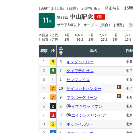
15時
発走時刻：
1999年3月14日（日曜） 2回中山6日
中山記念
第73回
サラ系5歳以上
オープン
（混合）［指定］
別
本賞金
（万円）
1着
6,400
2着
2,600
3着
1,600
付加賞
（万円）
1着
95.2
2着
27.2
3着
13.6
馬
着順
枠
馬名
性齢
番
1
5
キングヘイロー
牡5
2
7
ダイワテキサス
牡7
3
1
サンプレイス
牡5
4
10
サイレントハンター
牡7
5
9
ブラボーグリーン
牡6
6
2
イブキウッドマン
牡6
7
3
エイシンオリンピア
牡8
8
6
ホッカイルソー
牡8
9
4
牡9