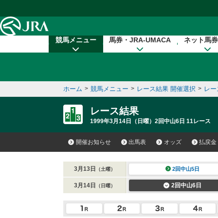
本文へ移動する
競馬メニュー
馬券・JRA-UMACA
ネット馬券
ホーム
>
競馬メニュー
>
レース結果 開催選択
>
レー
レース結果
1999年3月14日（日曜）2回中山6日 11レース
開催お知らせ
出馬表
オッズ
払戻金
3月13日
2回中山5日
（土曜）
3月14日
2回中山6日
（日曜）