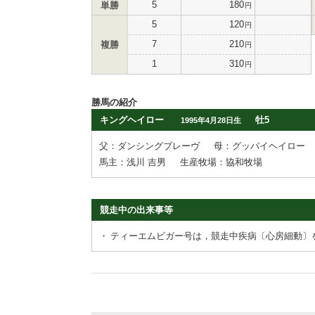
5
180
単勝
円
5
120
円
7
210
複勝
円
1
310
円
勝馬の紹介
キングヘイロー
牡5
1995年4月28日生
父：ダンシングブレーヴ
母：グッバイヘイロー
馬主：浅川 吉男
生産牧場：協和牧場
競走中の出来事等
・
ティーエムビガー号は，競走中疾病〔心房細動〕