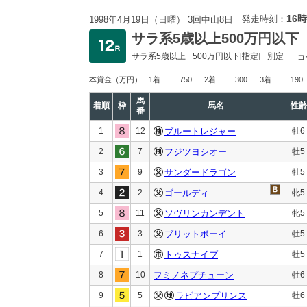
16時
発走時刻：
1998年4月19日（日曜） 3回中山8日
サラ系5歳以上500万円以下
サラ系5歳以上
500万円以下
[指定]
別定
コ
本賞金
（万円）
1着
750
2着
300
3着
190
馬
着順
枠
馬名
性齢
番
1
12
ブルートレジャー
牡6
2
7
フジツヨシオー
牡5
3
9
サンダードラゴン
牡5
4
2
ゴールディ
牝5
5
11
ソヴリンカンデント
牝5
6
3
ブリットボーイ
牡5
7
1
トゥスナイプ
牡5
8
10
フミノネプチューン
牡6
9
5
ラビアンプリンス
牡6