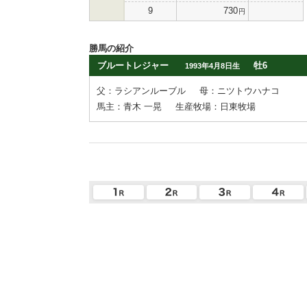
9
730
円
勝馬の紹介
ブルートレジャー
牡6
1993年4月8日生
父：ラシアンルーブル
母：ニツトウハナコ
馬主：青木 一晃
生産牧場：日東牧場