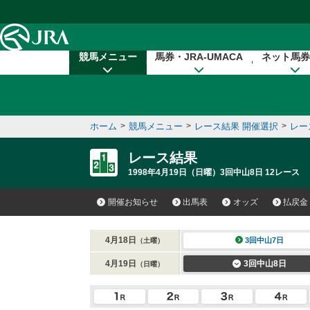
本文へ移動する
競馬メニュー
馬券・JRA-UMACA
ネット馬券
ホーム
>
競馬メニュー
>
レース結果 開催選択
>
レー
レース結果
1998年4月19日（日曜）3回中山8日 12レース
開催お知らせ
出馬表
オッズ
払戻金
4月18日
3回中山7日
（土曜）
4月19日
3回中山8日
（日曜）