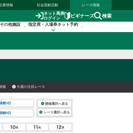
企業情報
社会貢献活動
レース情報
ネット馬券
検索
ビギナーズ
ログイン
その他施設
指定席・入場券ネット予約
情報
今週の注目レース
函館3日
開催選択へ戻る
レース選択へ戻る
函館4日