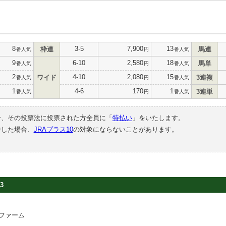
8
3-5
7,900
13
枠連
馬連
番人気
円
番人気
9
6-10
2,580
18
馬単
番人気
円
番人気
2
4-10
2,080
15
ワイド
3連複
番人気
円
番人気
1
4-6
170
1
3連単
番人気
円
番人気
合、その投票法に投票された方全員に「
特払い
」をいたします。
中した場合、
JRAプラス10
の対象にならないことがあります。
3
ファーム