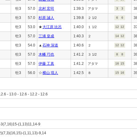
牡3
57.0
北村 宏司
1:39.3
3
アタマ
3
3
牡3
57.0
杉原 誠人
1:39.8
3
２ 1/2
6
6
牡3
53.0
★
大江原 比呂
1:40.0
3
１ 1/2
12
12
牡3
57.0
三浦 皇成
1:40.3
3
２
14
12
牡3
54.0
▲
石神 深道
1:40.6
3
２
12
12
牡3
57.0
木幡 巧也
1:41.2
3
３ 1/2
8
8
牡3
57.0
伊藤 工真
1:41.2
3
アタマ
16
15
牡3
56.0
☆
横山 琉人
1:42.5
3
８
15
16
12.6 - 13.0 - 12.6 - 12.2 - 12.6
-3(7,16)15-(1,13)11,14-9
2)(7,3)(16,15)-(1,11,13)-9,14