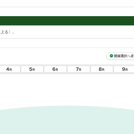
立上る〕。
開催選択へ戻