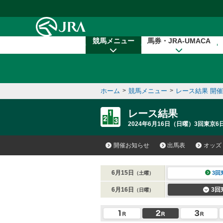
本文へ移動する
競馬メニュー
馬券・JRA-UMACA
ホーム
>
競馬メニュー
>
レース結果 開
レース結果
2024年6月16日（日曜）3回東京6
開催お知らせ
出馬表
オッズ
6月15日
3回
（土曜）
6月16日
3回
（日曜）