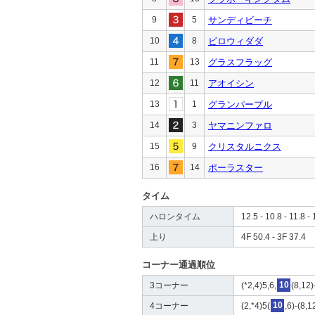
9
5
サンディビーチ
10
8
ビロウィダダ
11
13
グラスフラッグ
12
11
アオイシン
13
1
グランパープル
14
3
ヤマニンファロ
15
9
クリスタルニクス
16
14
ポーラスター
タイム
ハロンタイム
12.5 - 10.8 - 11.8 - 
上り
4F 50.4 - 3F 37.4
コーナー通過順位
3コーナー
(*2,4)5,6,
10
(8,12)
4コーナー
(2,*4)5(
10
,6)-(8,1