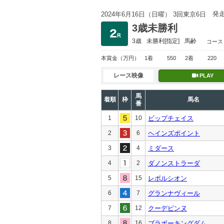
発
2024年6月16日（日曜） 3回東京6日
3歳未勝利
3歳
未勝利
[指定]
馬齢
コース
本賞金
（万円）
1着
550
2着
220
レース映像
PLAY
馬
着順
枠
馬名
番
1
10
ビップチェイス
2
6
ヘインズポイント
3
4
ミダース
4
2
ダノンストラーダ
5
15
レボルシオン
6
7
グランナヴィール
7
12
クーデピンヌ
8
16
ブラボーキングダム