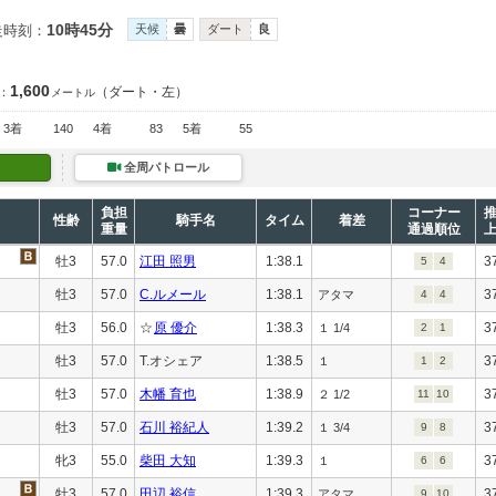
10時45分
走時刻：
天候
曇
ダート
良
1,600
（ダート・左）
：
メートル
3着
140
4着
83
5着
55
全周パトロール
負担
コーナー
性齢
騎手名
タイム
着差
重量
通過順位
牡3
57.0
江田 照男
1:38.1
3
5
4
牡3
57.0
C.ルメール
1:38.1
3
アタマ
4
4
牡3
56.0
☆
原 優介
1:38.3
3
１ 1/4
2
1
牡3
57.0
T.オシェア
1:38.5
3
１
1
2
牡3
57.0
木幡 育也
1:38.9
3
２ 1/2
11
10
牡3
57.0
石川 裕紀人
1:39.2
3
１ 3/4
9
8
牝3
55.0
柴田 大知
1:39.3
3
１
6
6
牡3
57.0
田辺 裕信
1:39.3
3
アタマ
9
10