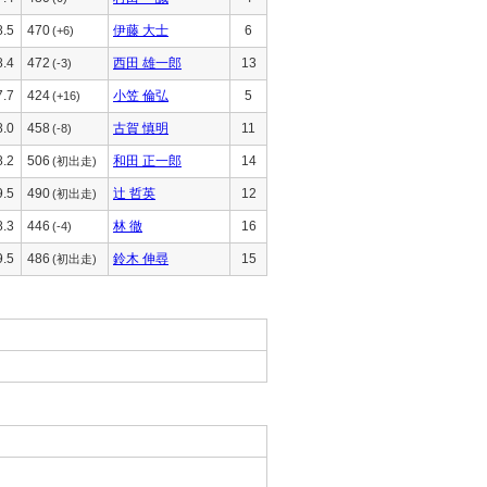
8.5
470
伊藤 大士
6
(+6)
8.4
472
西田 雄一郎
13
(-3)
7.7
424
小笠 倫弘
5
(+16)
8.0
458
古賀 慎明
11
(-8)
8.2
506
和田 正一郎
14
(初出走)
9.5
490
辻 哲英
12
(初出走)
8.3
446
林 徹
16
(-4)
9.5
486
鈴木 伸尋
15
(初出走)