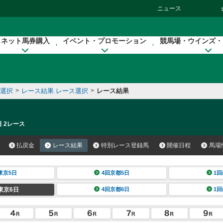
ニュース
ネット馬券購入
イベント・プロモーション
競馬場・ウインズ・
催選択
>
レース結果 レース選択
>
レース結果
日 2レース
払戻金
レース結果
特別レース登録馬
開催日程
馬場
東京5日
4回京都5日
1回
東京6日
4回京都6日
1回