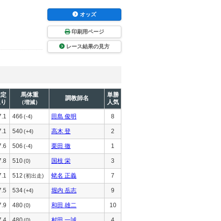
オッズ
印刷用ページ
レース結果の見方
推定
馬体重
単勝
調教師名
上り
人気
（増減）
7.1
466
田島 俊明
8
(-4)
7.1
540
高木 登
2
(+4)
7.6
506
栗田 徹
1
(-4)
7.8
510
国枝 栄
3
(0)
7.1
512
蛯名 正義
7
(初出走)
7.5
534
堀内 岳志
9
(+4)
7.9
480
和田 雄二
10
(0)
7.4
480
村田 一誠
4
(0)