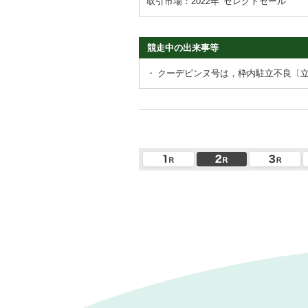
取引市場：2022年
セレクトセール
競走中の出来事等
・
クーデピンヌ号は，枠内駐立不良〔