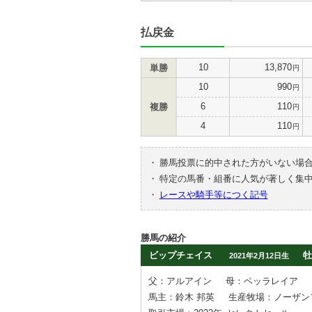
払戻金
10
13,870
単勝
円
10
990
円
6
110
複勝
円
4
110
円
・
勝馬投票に的中された方がいない場
・
特定の馬番・組番に人気が著しく集
・
レースや騎手等につく記号
勝馬の紹介
ビップチェイス
牡
2021年2月12日生
父：アルアイン
母：ベッラレイア
馬主：鈴木 邦英
生産牧場：ノーザン