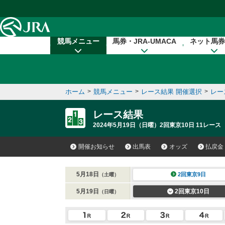
本文へ移動する
競馬メニュー
馬券・JRA-UMACA
ネット馬券
ホーム
>
競馬メニュー
>
レース結果 開催選択
>
レー
レース結果
2024年5月19日（日曜）2回東京10日 11レース
開催お知らせ
出馬表
オッズ
払戻金
5月18日
2回東京9日
（土曜）
5月19日
2回東京10日
（日曜）