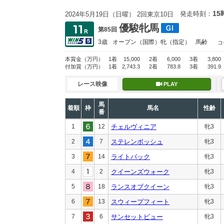
15
発走時刻：
2024年5月19日（日曜） 2回東京10日
優駿牝馬
第85回
3歳
オープン
（国際）牝（指定）
馬齢
コ
本賞金
（万円）
1着
15,000
2着
6,000
3着
3,800
付加賞
（万円）
1着
2,743.3
2着
783.8
3着
391.9
レース映像
PLAY
馬
着順
枠
馬名
性齢
番
1
12
チェルヴィニア
牝3
2
7
ステレンボッシュ
牝3
3
14
ライトバック
牝3
4
2
クイーンズウォーク
牝3
5
18
ランスオブクイーン
牝3
6
13
スウィープフィート
牝3
7
6
サンセットビュー
牝3