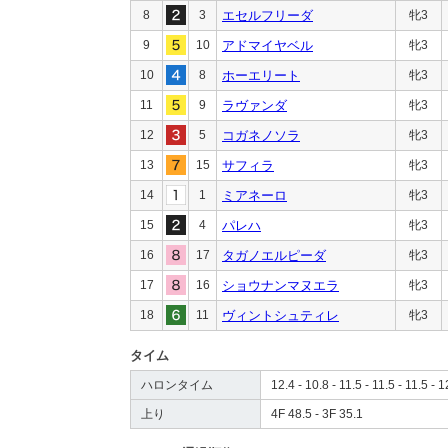
8
3
エセルフリーダ
牝3
9
10
アドマイヤベル
牝3
10
8
ホーエリート
牝3
11
9
ラヴァンダ
牝3
12
5
コガネノソラ
牝3
13
15
サフィラ
牝3
14
1
ミアネーロ
牝3
15
4
パレハ
牝3
16
17
タガノエルピーダ
牝3
17
16
ショウナンマヌエラ
牝3
18
11
ヴィントシュティレ
牝3
タイム
ハロンタイム
12.4 - 10.8 - 11.5 - 11.5 - 11.5 - 1
上り
4F 48.5 - 3F 35.1