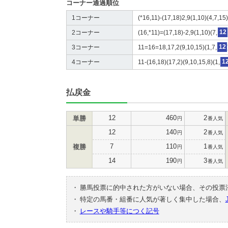
コーナー通過順位
1コーナー
(*16,11)-(17,18)2,9(1,10)(4,7,15)
2コーナー
(16,*11)=(17,18)-2,9(1,10)(7,
12
3コーナー
11=16=18,17,2(9,10,15)(1,7,
12
4コーナー
11-(16,18)(17,2)(9,10,15,8)(1,
1
払戻金
12
460
2
単勝
円
番人気
12
140
2
円
番人気
7
110
1
複勝
円
番人気
14
190
3
円
番人気
・
勝馬投票に的中された方がいない場合、その投票
・
特定の馬番・組番に人気が著しく集中した場合、
・
レースや騎手等につく記号