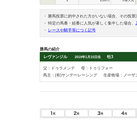
円
番人気
・
勝馬投票に的中された方がいない場合、その投票
・
特定の馬番・組番に人気が著しく集中した場合、
・
レースや騎手等につく記号
勝馬の紹介
レヴァンジル
牡3
2019年1月15日生
父：ドゥラメンテ
母：トゥリフォー
馬主：(有)サンデーレーシング
生産牧場：ノーザ