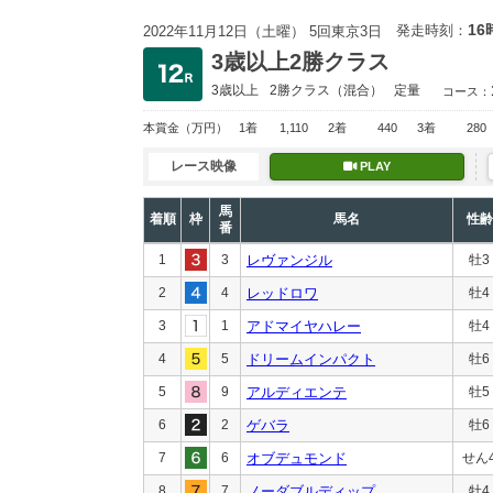
16
発走時刻：
2022年11月12日（土曜） 5回東京3日
3歳以上2勝クラス
3歳以上
2勝クラス
（混合）
定量
コース：
本賞金
（万円）
1着
1,110
2着
440
3着
280
レース映像
PLAY
馬
着順
枠
馬名
性齢
番
1
3
レヴァンジル
牡3
2
4
レッドロワ
牡4
3
1
アドマイヤハレー
牡4
4
5
ドリームインパクト
牡6
5
9
アルディエンテ
牡5
6
2
ゲバラ
牡6
7
6
オブデュモンド
せん
8
7
ノーダブルディップ
牡4