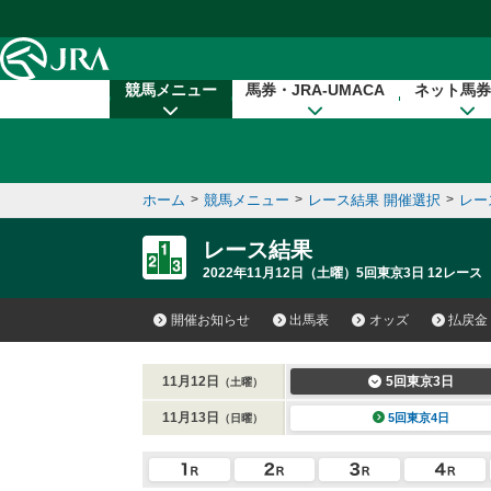
本文へ移動する
競馬メニュー
馬券・JRA-UMACA
ネット馬券
ホーム
>
競馬メニュー
>
レース結果 開催選択
>
レー
レース結果
2022年11月12日（土曜）5回東京3日 12レース
開催お知らせ
出馬表
オッズ
払戻金
11月12日
5回東京3日
（土曜）
11月13日
5回東京4日
（日曜）