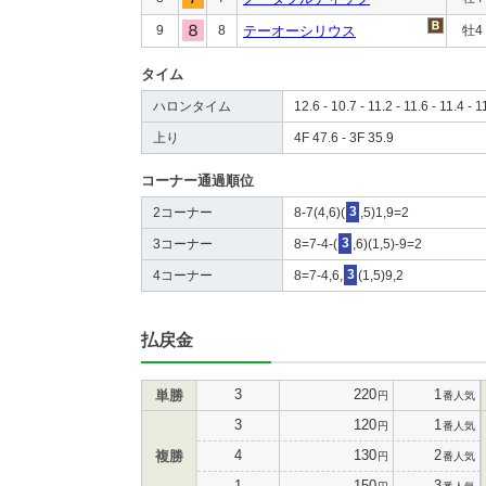
9
8
テーオーシリウス
牡4
タイム
ハロンタイム
12.6 - 10.7 - 11.2 - 11.6 - 11.4 - 1
上り
4F 47.6 - 3F 35.9
コーナー通過順位
2コーナー
8-7(4,6)(
3
,5)1,9=2
3コーナー
8=7-4-(
3
,6)(1,5)-9=2
4コーナー
8=7-4,6,
3
(1,5)9,2
払戻金
3
220
1
単勝
円
番人気
3
120
1
円
番人気
4
130
2
複勝
円
番人気
1
150
3