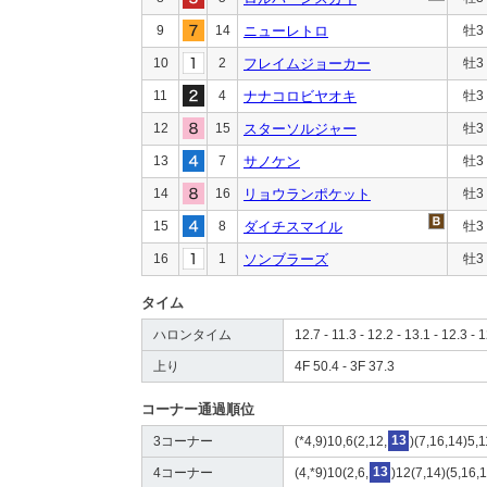
9
14
ニューレトロ
牡3
10
2
フレイムジョーカー
牡3
11
4
ナナコロビヤオキ
牡3
12
15
スターソルジャー
牡3
13
7
サノケン
牡3
14
16
リョウランポケット
牡3
15
8
ダイチスマイル
牡3
16
1
ソンブラーズ
牡3
タイム
ハロンタイム
12.7 - 11.3 - 12.2 - 13.1 - 12.3 - 
上り
4F 50.4 - 3F 37.3
コーナー通過順位
3コーナー
(*4,9)10,6(2,12,
13
)(7,16,14)5,1
4コーナー
(4,*9)10(2,6,
13
)12(7,14)(5,16,