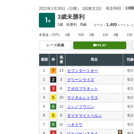
10時
発走時刻：
2022年1月30日（日曜） 1回東京2日
3歳未勝利
1,400
3歳
未勝利
馬齢
（
コース：
メートル
本賞金
（万円）
1着
520
2着
210
3着
130
レース映像
PLAY
馬
着順
枠
馬名
性齢
番
1
13
セブンダートオー
牡3
2
3
グリーンライズ
牡3
3
6
アポロプラネット
牡3
4
10
マイネルシトラス
牡3
5
12
ニシノフウジン
牡3
6
9
ダイナマイトベルン
牡3
7
11
ヘキクウ
牡3
8
5
ロルバーンスカイ
牡3