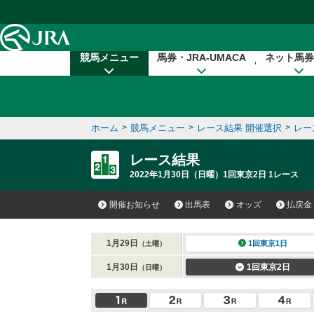
本文へ移動する
競馬メニュー
馬券・JRA-UMACA
ネット馬券
ホーム
>
競馬メニュー
>
レース結果 開催選択
>
レー
レース結果
2022年1月30日（日曜）1回東京2日 1レース
開催お知らせ
出馬表
オッズ
払戻金
1月29日
1回東京1日
（土曜）
1月30日
1回東京2日
（日曜）