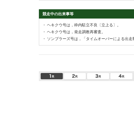
競走中の出来事等
・
ヘキクウ号は，枠内駐立不良〔立上る〕。
・
ヘキクウ号は，発走調教再審査。
・
ソンブラーズ号は，「タイムオーバーによる出走