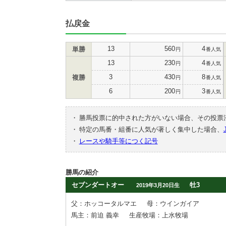
払戻金
13
560
4
単勝
円
番人気
13
230
4
円
番人気
3
430
8
複勝
円
番人気
6
200
3
円
番人気
・
勝馬投票に的中された方がいない場合、その投票
・
特定の馬番・組番に人気が著しく集中した場合、
・
レースや騎手等につく記号
勝馬の紹介
セブンダートオー
牡3
2019年3月20日生
父：ホッコータルマエ
母：ウインガイア
馬主：前迫 義幸
生産牧場：上水牧場