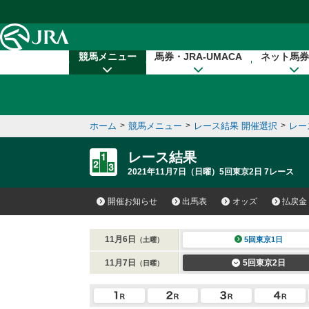
本文へ移動する
競馬メニュー
馬券・JRA-UMACA
ネット馬券
ホーム
>
競馬メニュー
>
レース結果 開催選択
>
レー
レース結果
2021年11月7日（日曜）5回東京2日 7レース
開催お知らせ
出馬表
オッズ
払戻金
11月6日
5回東京1日
（土曜）
11月7日
5回東京2日
（日曜）