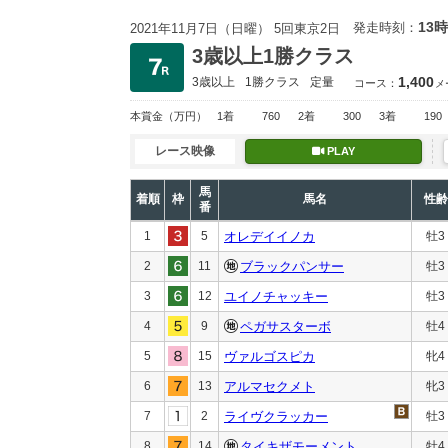
13時
発走時刻：
2021年11月7日（日曜） 5回東京2日
3歳以上1勝クラス
1,400
3歳以上
1勝クラス
定量
コース：
メ
本賞金
（万円）
1着
760
2着
300
3着
190
レース映像
PLAY
馬
着順
枠
馬名
性齢
番
1
5
オレデイイノカ
牡3
2
11
ブラックパンサー
牡3
3
12
ユイノチャッキー
牡3
4
9
ペガサスターボ
牡4
5
15
ヴァルゴスピカ
牝4
6
13
アルマセクメト
牝3
7
2
ライヴクラッカー
牡3
8
14
タイキザモーメント
牡4