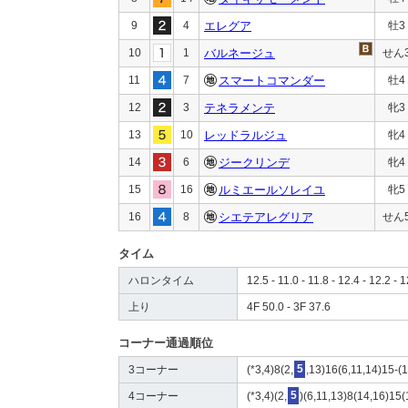
9
4
エレグア
牡3
10
1
バルネージュ
せん
11
7
スマートコマンダー
牡4
12
3
テネラメンテ
牝3
13
10
レッドラルジュ
牝4
14
6
ジークリンデ
牝4
15
16
ルミエールソレイユ
牝5
16
8
シエテアレグリア
せん
タイム
ハロンタイム
12.5 - 11.0 - 11.8 - 12.4 - 12.2 - 1
上り
4F 50.0 - 3F 37.6
コーナー通過順位
3コーナー
(*3,4)8(2,
5
,13)16(6,11,14)15-(1
4コーナー
(*3,4)(2,
5
)(6,11,13)8(14,16)15(