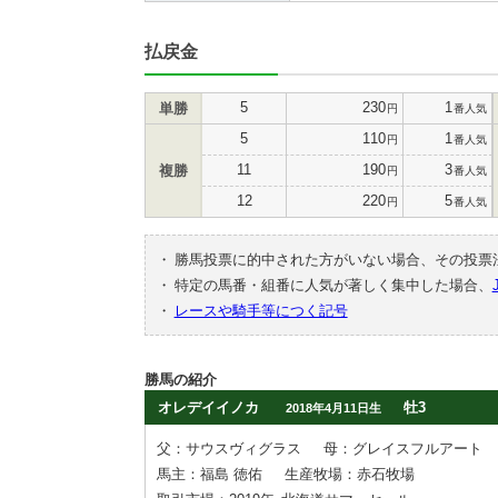
払戻金
5
230
1
単勝
円
番人気
5
110
1
円
番人気
11
190
3
複勝
円
番人気
12
220
5
円
番人気
・
勝馬投票に的中された方がいない場合、その投票
・
特定の馬番・組番に人気が著しく集中した場合、
・
レースや騎手等につく記号
勝馬の紹介
オレデイイノカ
牡3
2018年4月11日生
父：サウスヴィグラス
母：グレイスフルアート
馬主：福島 徳佑
生産牧場：赤石牧場