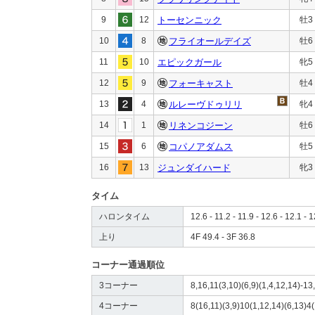
9
12
トーセンニック
牡3
10
8
フライオールデイズ
牡6
11
10
エピックガール
牝5
12
9
フォーキャスト
牡4
13
4
ルレーヴドゥリリ
牝4
14
1
リネンコジーン
牡6
15
6
コパノアダムス
牡5
16
13
ジュンダイハード
牝3
タイム
ハロンタイム
12.6 - 11.2 - 11.9 - 12.6 - 12.1 - 1
上り
4F 49.4 - 3F 36.8
コーナー通過順位
3コーナー
8,16,11(3,10)(6,9)(1,4,12,14)-13,
4コーナー
8(16,11)(3,9)10(1,12,14)(6,13)4(