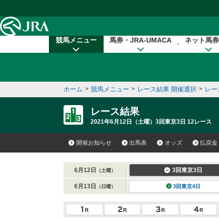
本文へ移動する
競馬メニュー
馬券・JRA-UMACA
ネット馬券
ホーム
>
競馬メニュー
>
レース結果 開催選択
>
レー
レース結果
2021年6月12日（土曜）3回東京3日 12レース
開催お知らせ
出馬表
オッズ
払戻金
6月12日
3回東京3日
（土曜）
6月13日
3回東京4日
（日曜）