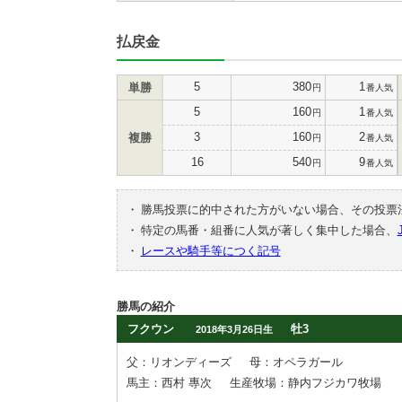
払戻金
5
380
1
単勝
円
番人気
5
160
1
円
番人気
3
160
2
複勝
円
番人気
16
540
9
円
番人気
・
勝馬投票に的中された方がいない場合、その投票
・
特定の馬番・組番に人気が著しく集中した場合、
・
レースや騎手等につく記号
勝馬の紹介
フクウン
牡3
2018年3月26日生
父：リオンディーズ
母：オペラガール
馬主：西村 專次
生産牧場：静内フジカワ牧場