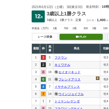
16時
発走時刻：
2021年6月12日（土曜） 3回東京3日
3歳以上1勝クラス
1,400
3歳以上
1勝クラス
定量
コース：
メ
本賞金
（万円）
1着
760
2着
300
3着
190
レース映像
PLAY
馬
着順
枠
馬名
性齢
番
1
5
フクウン
牡3
2
3
キミワテル
牡3
3
16
セイオーキッド
牡4
4
11
フレンドアリス
牝6
5
7
イサチルプリンス
牡3
6
14
ウインジョイフル
牡4
7
2
トミケンレゲンダ
牡4
8
15
フラワリングナイト
牝4