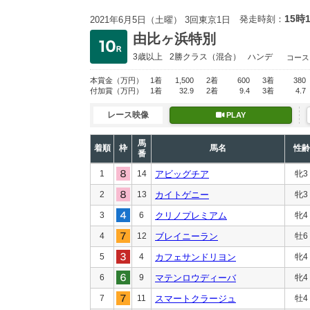
15時
発走時刻：
2021年6月5日（土曜） 3回東京1日
由比ヶ浜特別
3歳以上
2勝クラス
（混合）
ハンデ
コース
本賞金
（万円）
1着
1,500
2着
600
3着
380
付加賞
（万円）
1着
32.9
2着
9.4
3着
4.7
レース映像
PLAY
馬
着順
枠
馬名
性齢
番
1
14
アビッグチア
牝3
2
13
カイトゲニー
牝3
3
6
クリノプレミアム
牝4
4
12
ブレイニーラン
牡6
5
4
カフェサンドリヨン
牝4
6
9
マテンロウディーバ
牝4
7
11
スマートクラージュ
牡4