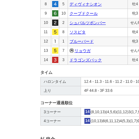
8
5
ディヴィナシオン
牡4
9
10
クープドクール
牝3
10
2
シュバルツボンバー
せん
11
8
ソスピタ
牝4
12
1
ブルーバード
牝3
13
7
リョウガ
せん
14
3
ドラゴンズバック
牡4
タイム
ハロンタイム
12.4 - 11.3 - 11.6 - 11.2 - 11.0 - 1
上り
4F 44.8 - 3F 33.6
コーナー通過順位
3コーナー
14
(8,10,13)(4,5,6)(11,12)3(1,7,
4コーナー
14
(10,13)8(6,11,12)4(5,3)(1,7)