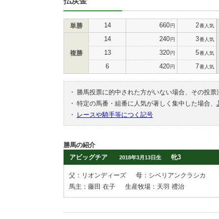
払戻金
14
660
2
単勝
円
番人気
14
240
3
円
番人気
13
320
5
複勝
円
番人気
6
420
7
円
番人気
・
勝馬投票に的中された方がいない場合、その投票
・
特定の馬番・組番に人気が著しく集中した場合、
・
レースや騎手等につく記号
勝馬の紹介
アビッグチア
牝3
2018年3月13日生
父：リオンディーズ
母：シベリアンクラシカ
馬主：藤田 在子
生産牧場：天羽 禮治