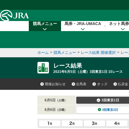
本文へ移動する
競馬メニュー
馬券・JRA-UMACA
ネット馬券
ホーム
>
競馬メニュー
>
レース結果 開催選択
>
レー
レース結果
2021年6月5日（土曜）3回東京1日 10レース
開催お知らせ
出馬表
オッズ
払戻金
6月5日
3回東京1日
（土曜）
6月6日
3回東京2日
（日曜）