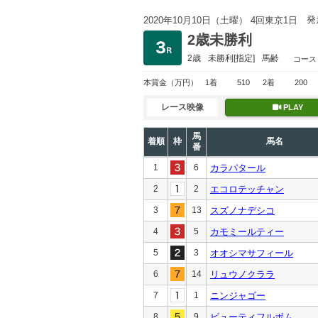
発
2020年10月10日（土曜） 4回東京1日
2歳未勝利
2歳
未勝利
[指定]
馬齢
コース
本賞金
（万円）
1着
510
2着
200
レース映像
PLAY
馬
着順
枠
馬名
番
1
6
カラパタール
2
2
エコロテッチャン
3
13
スズノナデシコ
4
5
カモミールティー
5
3
オオシマサフィール
6
14
リュウノクララ
7
1
ニンジャゴー
8
9
ビューティフルボム