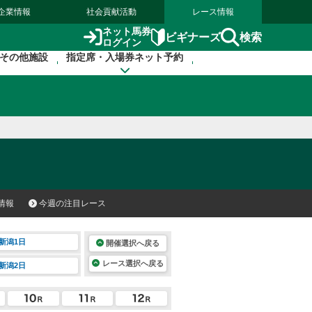
企業情報
社会貢献活動
レース情報
ネット馬券
検索
ビギナーズ
ログイン
その他施設
指定席・入場券ネット予約
情報
今週の注目レース
新潟1日
開催選択へ戻る
レース選択へ戻る
新潟2日