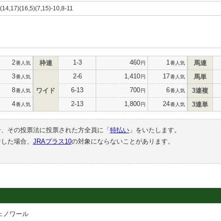
9(14,17)(16,5)(7,15)-10,8-11
2
1-3
460
1
枠連
馬連
番人気
円
番人気
3
2-6
1,410
17
馬単
番人気
円
番人気
8
6-13
700
6
ワイド
3連複
番人気
円
番人気
4
2-13
1,800
24
3連単
番人気
円
番人気
合、その投票法に投票された方全員に「
特払い
」をいたします。
中した場合、
JRAプラス10
の対象にならないことがあります。
ェノワール