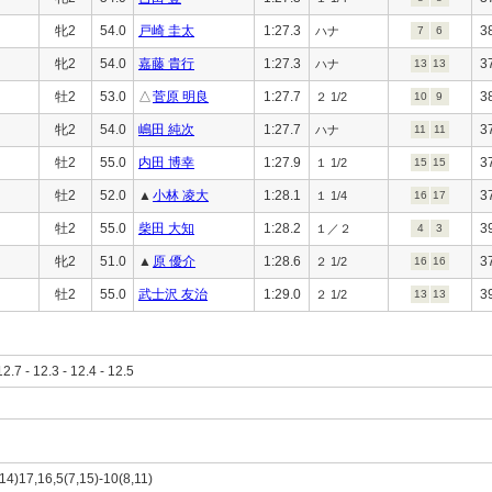
牝2
54.0
戸崎 圭太
1:27.3
3
ハナ
7
6
牝2
54.0
嘉藤 貴行
1:27.3
3
ハナ
13
13
牡2
53.0
△
菅原 明良
1:27.7
3
２ 1/2
10
9
牝2
54.0
嶋田 純次
1:27.7
3
ハナ
11
11
牡2
55.0
内田 博幸
1:27.9
3
１ 1/2
15
15
牡2
52.0
▲
小林 凌大
1:28.1
3
１ 1/4
16
17
牡2
55.0
柴田 大知
1:28.2
3
１／２
4
3
牝2
51.0
▲
原 優介
1:28.6
3
２ 1/2
16
16
牡2
55.0
武士沢 友治
1:29.0
3
２ 1/2
13
13
12.7 - 12.3 - 12.4 - 12.5
,14)17,16,5(7,15)-10(8,11)