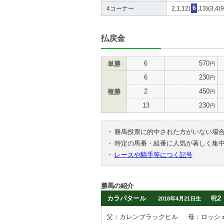
4コーナー
2,1,12(
6
,13)(3,4)
払戻金
6
570
単勝
円
6
230
円
2
450
複勝
円
13
230
円
・
勝馬投票に的中された方がいない場
・
特定の馬番・組番に人気が著しく集
・
レースや騎手等につく記号
勝馬の紹介
カラパタール
牝2
2018年4月21日生
父：カレンブラックヒル
母：ロッシ