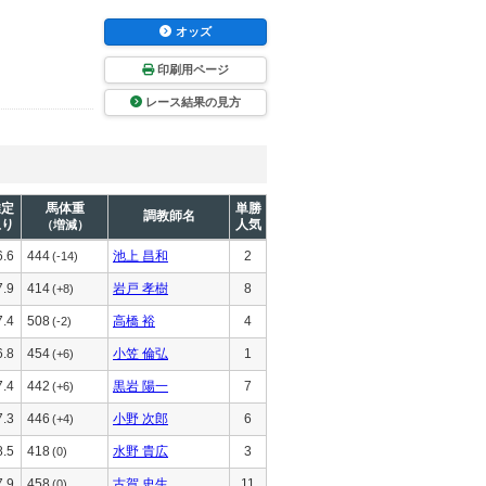
オッズ
印刷用ページ
レース結果の見方
推定
馬体重
単勝
調教師名
上り
人気
（増減）
6.6
444
池上 昌和
2
(-14)
7.9
414
岩戸 孝樹
8
(+8)
7.4
508
高橋 裕
4
(-2)
6.8
454
小笠 倫弘
1
(+6)
7.4
442
黒岩 陽一
7
(+6)
7.3
446
小野 次郎
6
(+4)
8.5
418
水野 貴広
3
(0)
7.9
458
古賀 史生
11
(0)