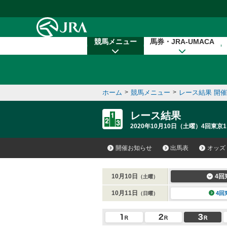
本文へ移動する
競馬メニュー
馬券・JRA-UMACA
ホーム
>
競馬メニュー
>
レース結果 開
レース結果
2020年10月10日（土曜）4回東京1
開催お知らせ
出馬表
オッズ
10月10日
4回
（土曜）
10月11日
4回
（日曜）