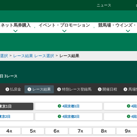
ニュース
ネット馬券購入
イベント・プロモーション
競馬場・ウインズ・
催選択
>
レース結果 レース選択
>
レース結果
日 3レース
払戻金
レース結果
特別レース登録馬
開催日程
馬場
東京1日
4回京都1日
4回
東京2日
4回京都2日
4回