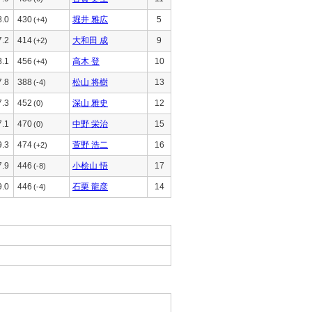
8.0
430
堀井 雅広
5
(+4)
7.2
414
大和田 成
9
(+2)
8.1
456
高木 登
10
(+4)
7.8
388
松山 将樹
13
(-4)
7.3
452
深山 雅史
12
(0)
7.1
470
中野 栄治
15
(0)
9.3
474
萱野 浩二
16
(+2)
7.9
446
小桧山 悟
17
(-8)
9.0
446
石栗 龍彦
14
(-4)