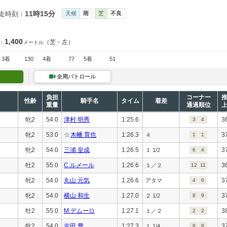
11時15分
走時刻：
天候
雨
芝
不良
1,400
（芝・左）
：
メートル
3着
130
4着
77
5着
51
全周パトロール
負担
コーナー
性齢
騎手名
タイム
着差
重量
通過順位
牝2
54.0
津村 明秀
1:25.6
3
3
4
牝2
53.0
☆
木幡 育也
1:26.3
3
４
1
1
牝2
54.0
三浦 皇成
1:26.5
3
１ 1/2
6
4
牡2
55.0
C.ルメール
1:26.6
3
１／２
12
11
牝2
54.0
丸山 元気
1:26.6
3
アタマ
4
6
牝2
54.0
横山 和生
1:27.0
3
２ 1/2
8
9
牡2
55.0
M.デムーロ
1:27.1
3
１／２
2
2
牝2
54.0
吉田 豊
1:27.3
3
１ 1/4
8
8