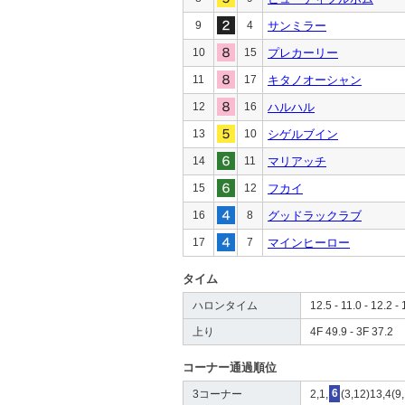
9
4
サンミラー
10
15
プレカーリー
11
17
キタノオーシャン
12
16
ハルハル
13
10
シゲルブイン
14
11
マリアッチ
15
12
フカイ
16
8
グッドラックラブ
17
7
マインヒーロー
タイム
ハロンタイム
12.5 - 11.0 - 12.2 - 
上り
4F 49.9 - 3F 37.2
コーナー通過順位
3コーナー
2,1,
6
(3,12)13,4(9